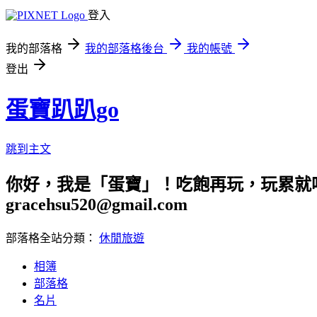
登入
我的部落格
我的部落格後台
我的帳號
登出
蛋寶趴趴go
跳到主文
你好，我是「蛋寶」！吃飽再玩，玩累就吃
gracehsu520@gmail.com
部落格全站分類：
休閒旅遊
相簿
部落格
名片