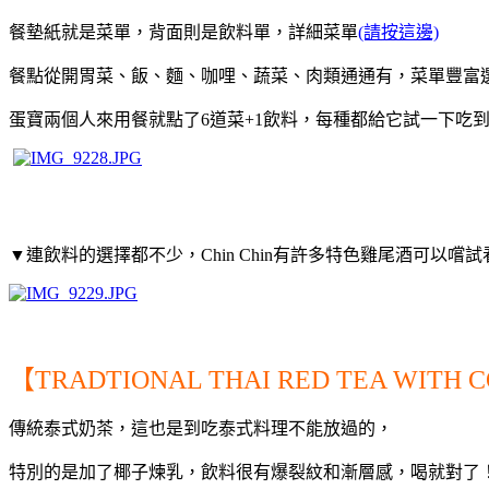
餐墊紙就是菜單，背面則是飲料單，
詳細菜單
(請按這邊)
餐點從開胃菜、飯、麵、咖哩、蔬菜、肉類通通有，
菜單豐富
蛋寶兩個人來用餐就點了6道菜+1飲料，每種都給它試一下吃
▼連飲料的選擇都不少，Chin Chin有許多特色雞尾酒可以嚐
【TRADTIONAL THAI RED TEA WITH 
傳統泰式奶茶，這也是到吃泰式料理不能放過的，
特別的是加了椰子煉乳，
飲料很有爆裂紋和漸層感，喝就對了