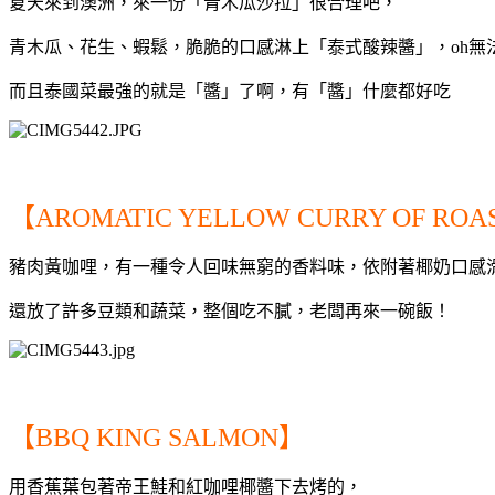
夏天來到澳洲，來一份「青木瓜沙拉」很合理吧，
青木瓜、花生、蝦鬆，脆脆的口感淋上「泰式酸辣醬」，oh無
而且泰國菜最強的就是「醬」了啊，有「醬」什麼都好吃
【AROMATIC YELLOW CURRY OF ROA
豬肉黃咖哩，有一種令人回味無窮的香料味，依附著椰奶口感
還放了許多豆類和蔬菜，整個吃不膩，老闆再來一碗飯
！
【BBQ KING SALMON】
用香蕉葉包著帝王鮭和紅咖哩椰醬下去烤的，