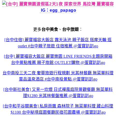
IG：
egg_papago
更多
台中美食
、
台中旅遊
：
[台中住宿] 麗寶福容大飯店 露天泳池 親子飯店 搭摩天輪 逛
outlet #台中親子旅遊 住宿推薦 @蛋寶趴趴go
[台中] 麗寶福容大飯店 麗寶樂園 LINE FRIENDS主題房開箱
台中景點推薦 親子旅館 OUTLET購物 @蛋寶趴趴go
台中南投三天二夜 奢華旅遊行程規劃 米其林餐廳 無菜單料理
雲品溫泉酒店 #台中南投景點 @蛋寶趴趴go
[台中新社美食] 又見一炊煙 日式襌風庭院景觀餐廳 無菜單料
理$1280 米其林餐盤推薦 @蛋寶趴趴go
[台中和平谷關美食] 私房雨露 森林院子 無菜單料理 藏山料理
$1100 台中秘境庭園餐廳民宿花園農場 @蛋寶趴趴go