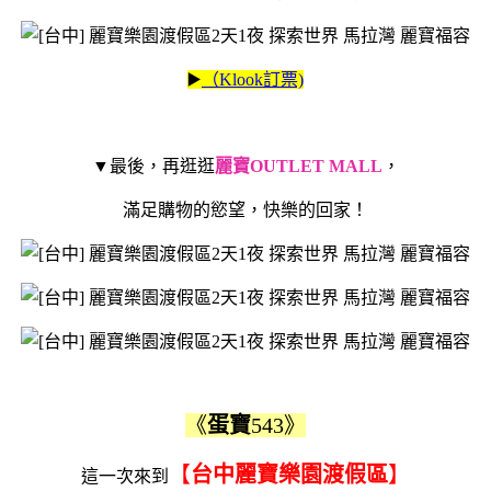
▶️
（Klook訂票)
▼最後，再逛逛
麗寶OUTLET MALL
，
滿足購物的慾望，快樂的回家！
《
蛋寶
543》
【
台中麗寶樂園渡假區
】
這一次來到