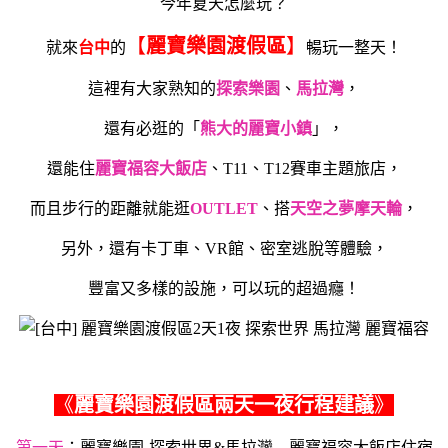
今年夏天怎麼玩？
【
麗寶樂園渡假區
】
就來
台中
的
暢玩一整天！
這裡有大家熟知的
探索樂園
、
馬拉灣
，
還有必逛的「
熊大的麗寶小鎮
」，
還能住
麗寶福容大飯店
、T11、T12賽車主題旅店，
而且步行的距離就能逛
OUTLET
、搭
天空之夢摩天輪
，
另外，還有卡丁車、VR館、密室逃脫等體驗，
豐富又多樣的設施，可以玩的超過癮！
《
麗寶樂園渡假區兩天一夜行程建議
》
第一天
：麗寶樂園-探索世界&馬拉灣→麗寶福容大飯店住宿