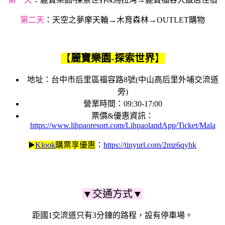
第二天
：天空之夢摩天輪→木育森林→OUTLET購物
【
麗寶樂園
-
探索世界
】
地址：台中市后里區福容路8號(中山高后里外埔交流道
旁)
營業時間：09:30-17:00
票價&優惠資訊：
https://www.lihpaoresort.com/LihpaolandApp/Ticket/Mala
▶️
Klook
購票享優惠
：
https://tinyurl.com/2mz6qyhk
▼交通方式▼
距國1交流道只有3分鐘的路程，設有停車場。