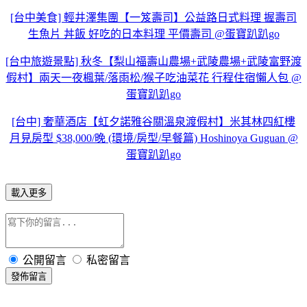
[台中美食] 輕井澤集團【一笈壽司】公益路日式料理 握壽司
生魚片 丼飯 好吃的日本料理 平價壽司 @蛋寶趴趴go
[台中旅遊景點] 秋冬【梨山福壽山農場+武陵農場+武陵富野渡
假村】兩天一夜楓葉/落雨松/猴子吃油菜花 行程住宿懶人包 @
蛋寶趴趴go
[台中] 奢華酒店【虹夕諾雅谷關溫泉渡假村】米其林四紅樓
月見房型 $38,000/晚 (環境/房型/早餐篇) Hoshinoya Guguan @
蛋寶趴趴go
載入更多
公開留言
私密留言
發佈留言