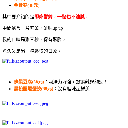
金針菇(38元)
其中要介紹的是
即炸響鈴，一點也不油膩
，
中間還含一片紫菜，鮮味up up
我的口味是涮三秒，保有酥脆，
煮久又是另一種鬆軟的口感。
蜂巢豆腐(38元)
：吸湯力好強，放麻辣鍋夠勁！
黑松露蝦蟹餃(88元)
：沒有腥味超鮮美