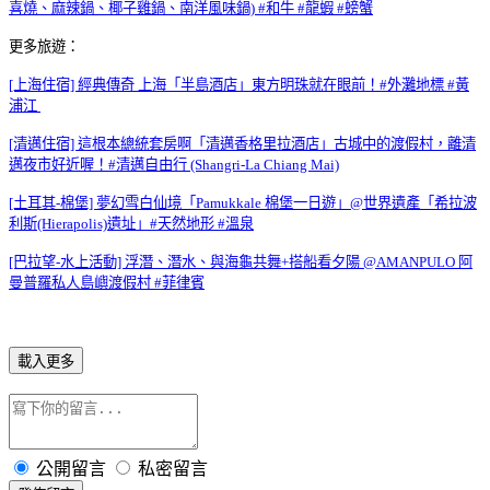
喜燒、麻辣鍋、椰子雞鍋、南洋風味鍋) #和牛 #龍蝦 #螃蟹
更多旅遊：
[上海住宿] 經典傳奇 上海「半島酒店」東方明珠就在眼前！#外灘地標 #黃
浦江
[清邁住宿] 這根本總統套房啊「清邁香格里拉酒店」古城中的渡假村，離清
邁夜市好近喔！#清邁自由行 (Shangri-La Chiang Mai)
[土耳其-棉堡] 夢幻雪白仙境「Pamukkale 棉堡一日遊」@世界遺產「希拉波
利斯(Hierapolis)遺址」#天然地形 #溫泉
[巴拉望-水上活動] 浮潛、潛水、與海龜共舞+搭船看夕陽 @AMANPULO 阿
曼普羅私人島嶼渡假村 #菲律賓
載入更多
公開留言
私密留言