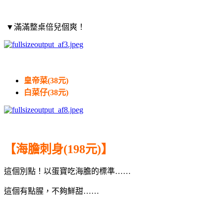
▼滿滿整桌倍兒個爽！
皇帝菜(38元)
白菜仔(38元)
【海膽刺身(198元)】
這個別點！以蛋寶吃海膽的標準……
這個有點腥，不夠鮮甜……