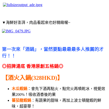
▼海鮮好澎湃，肉品看起來也好精緻喔~
第一次來「酒鍋」，當然要點最最最多人推薦的才
行！！
◎招牌湯底 香港原創五格鍋◎
【酒火入鍋(328HKD)】
木瓜蝦鍋
：會先下酒再點火，點完火再噴乾冰，視覺效
果200%！吸收酒香後的果
蕃茄龍蝦鍋
：有蔬果的甜味，再加上波士頓龍蝦的鮮
味，超豪華！