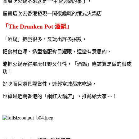
圍爐吃火鍋本來就是一件很快樂的事了，
蛋寶這次去香港發現一間很趣咪的港式火鍋店
「The Drunken Pot 酒鍋」
「酒鍋」把戲很多，又玩出許多招數，
把食材色澤、造型搭配奪目耀眼，還蠻有意思的，
能把火鍋弄得那麼狂野又任性，「酒鍋」應該算是做的很成
功！
好吃而且還具觀賞性，連郭富城都來吃過，
也算是近期香港的「網紅火鍋店」，推薦給大家~~！