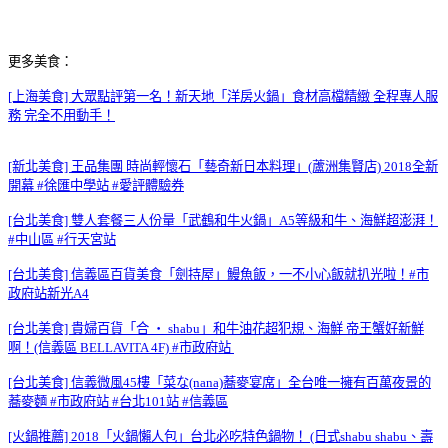
更多美食：
[上海美食] 大眾點評第一名！新天地「洋房火鍋」食材高檔精緻 全程專人服
務 完全不用動手！
[新北美食] 王品集團 時尚輕懷石「藝奇新日本料理」(蘆洲集賢店) 2018全新
開幕 #徐匯中學站 #愛評體驗券
[台北美食] 雙人套餐三人份量「武鶴和牛火鍋」A5等級和牛、海鮮超澎湃！
#中山區 #行天宮站
[台北美食] 信義區百貨美食「劍持屋」鰻魚飯，一不小心飯就扒光啦！#市
政府站新光A4
[台北美食] 貴婦百貨「合 ‧ shabu」和牛油花超犯規、海鮮 帝王蟹好新鮮
啊！(信義區 BELLAVITA 4F) #市政府站
[台北美食] 信義微風45樓「菜な(nana)蕎麥宴席」全台唯一擁有百萬夜景的
蕎麥麵 #市政府站 #台北101站 #信義區
[火鍋推薦] 2018「火鍋懶人包」台北必吃特色鍋物！ (日式shabu shabu、壽