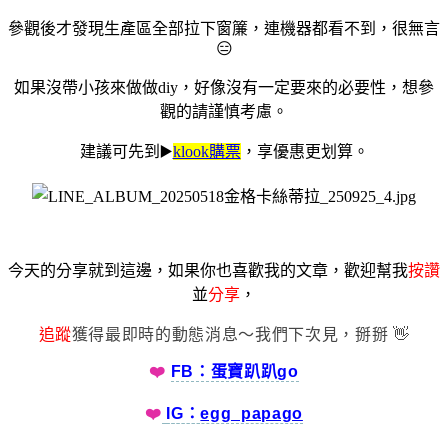
參觀後才發現生產區全部拉下窗簾，連機器都看不到，很無言
😑
如果沒帶小孩來做做diy，好像沒有一定要來的必要性，想參
觀的請謹慎考慮。
建議可先到▶️
klook購票
，享優惠更划算。
今天的分享就到這邊，如果你也喜歡我的文章，歡迎幫我
按讚
並
分享
，
追蹤
獲得最即時的動態消息～我們下次見，掰掰 👋
❤️
FB：蛋寶趴趴go
❤️
IG：
egg_papago