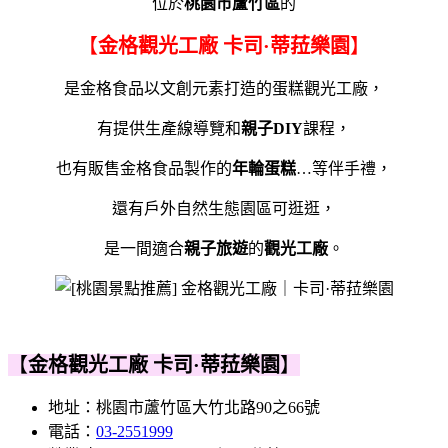
位於
桃園市蘆竹區
的
【
金格觀光工廠 卡司·蒂菈樂園
】
是金格食品以文創元素打造的蛋糕觀光工廠，
有提供生產線導覽和
親子DIY
課程，
也有販售金格食品製作的
年輪蛋糕
…等伴手禮，
還有戶外自然生態園區可逛逛，
是一間適合
親子旅遊
的
觀光工廠
。
【
金格觀光工廠 卡司·蒂菈樂園
】
地址：桃園市蘆竹區大竹北路90之66號
電話：
03-2551999