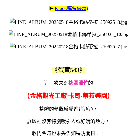
▶️
(Klook購票優惠)
《
蛋寶
543》
這一次來到
桃園蘆竹
的
【
金格觀光工廠 卡司·蒂菈樂園
】
整體的參觀感覺普普通通，
展區裡沒有特別吸引人或好玩的地方，
收門票時也未先告知是清消日，，