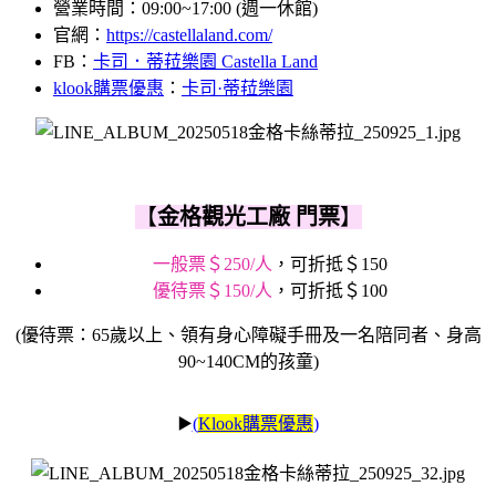
營業時間：09:00~17:00 (週一休館)
官網：
https://castellaland.com/
FB：
卡司．蒂菈樂園 Castella Land
klook購票優惠
：
卡司·蒂菈樂園
【
金格觀光工廠 門票
】
一般票＄250/人
，可折抵＄150
優待票＄150/人
，可折抵＄100
(優待票：65歲以上、領有身心障礙手冊及一名陪同者、身高
90~140CM的孩童)
▶️
(
Klook購票優惠
)