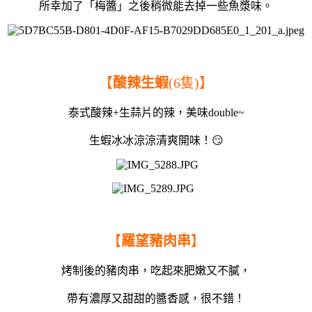
所幸加了「梅醬」之後稍微能去掉一些魚漿味。
【
酸辣生蝦
(6隻)】
泰式酸辣+生蒜片的辣，美味double~
生蝦冰冰涼涼清爽開味！😏
【
羅望豬肉串
】
烤制後的豬肉串，吃起來肥嫩又不膩，
帶有濃厚又甜甜的醬香感，很不錯！