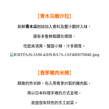
【
青木瓜蝦沙拉
】
新鮮
青木瓜
刨絲加入香料及醬汁翻拌入味，
還有多隻鮮蝦藏在裡頭，
吃起來清爽，酸甜小辣，汁多開胃。
【
香茅豬肉米捲
】
酥脆的炸米餅，包入用香茅炒製的豬肉餡，
再以日本料理手捲的方式呈現，
是道很有特色的手工前菜。