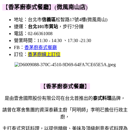
【
香茅廚泰式餐廳
】(
微風南山店
)
地址：台北市
信義區
松智路17號4樓(微風南山)
捷運：
台北101市貿站
，步行7分鐘
電話：02-66361008
營業時間：11:30 - 14:30 、17:30 -21:30
FB：
香茅廚
泰式餐廳
訂位：
香茅廚
線上訂位
【
香茅廚泰式餐廳
】
是
由壹舍國際股份有限公司在台北首推出的
泰式料理
品牌，
請曾在寒舍集團的資深泰籍主廚「阿明師」李明芢擔任行政主
廚，
主打泰式宮廷料理，以
提供精緻、美味及頂級創意泰式料理為