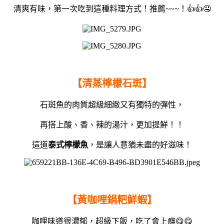
清爽有味，第一次吃到這種料理方式！推薦~~~！👍👍🤤
【清蒸檸檬石斑】
石斑魚的肉質超級細緻又有獨特的彈性，
再搭上酸、香、辣的湯汁，更加提鮮！！
這道
泰式檸檬魚
，是讓人
意猶未盡的好滋味！
【黃咖哩鍋粑鮮蝦】
咖哩味道很濃郁，超級下飯，吃了會上癮😋😋