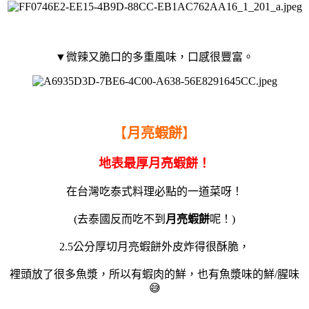
▼微辣又脆口的多重風味，口感很豐富。
【
月亮蝦餅
】
地表最厚月亮蝦餅！
在台灣吃泰式料理必點的一道菜呀！
(去泰國反而吃不到
月亮蝦餅
呢！)
2.5公分厚切月亮蝦餅外皮炸得很酥脆，
裡頭放了很多魚漿，所以有蝦肉的鮮，也有魚漿味的鮮/腥味
😅