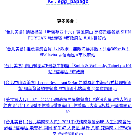
IG：
egg_papago
更多美食：
[台北美食] 頂級粵菜「新葡苑四十六」微風南山 高樓景觀餐廳 SHIN
PU YUAN #信義區 #市政府站 #101/世貿站
[台北美食] 推薦貴婦百貨「小鼎膾」無敵海鮮丼飯，只要369元啊！
#Bellavita ＃信義區 #市政府站
[台北美食] 南山微風47F景觀牛排館「Smith & Wollensky Taipei」#101
站 #信義區 #市政府
[台北中山區美食] Leone Restaurant＆Bar 希臘風地中海x台式料理餐酒
館 網美聚餐約會餐廳 #中山國小站美食 @蛋寶趴趴go
[美食懶人包] 2021【台北15間高樓層景觀餐廳】#浪漫夜景 #情人節 #
約會 #台北101 #微風信義 #微風南山 #信義區 #大直 #板橋 @蛋寶趴趴
go
[台北美食]【台北燒肉懶人包】2021中秋烤肉聚餐必吃 人生沒肉會死
必看 #信義區-老乾杯 胡同 和牛47 大安區-樂軒 八和 梵燒肉 四時輕燒
肉 @蛋寶趴趴go