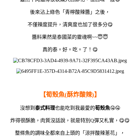
後來沾上綠色「青檸酸辣醬」之後，
不僅辣度提升，清爽度也加了很多分😋
醬料果然是泰國菜的靈魂啊~~😇😇
真的泰。好。吃。了！😋
【筍殼魚(酥炸酸辣)】
沒想到
泰式料理
也能吃到我最愛的
筍殼魚
🤤🤤
炸得很酥脆，肉質沒話說，就是特別Q彈又札實，😋😋
整條魚的調味全都來自上頭的「涼拌酸辣蔥花」，