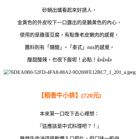
砂鍋出爐看起來好誘人，
金黃色的外皮咬下一口露出的是鵝黃色的內心，
使用的是雞蛋豆腐，有點像老皮嫩肉的感覺，
醬料則有「糖醋」+「泰式」mix的感覺，
酸甜酸辣，也很下飯呢！必點！👍👍👍
【稻香牛小排】(720元)
本來第一口吃下去心裡想：
『這應該是中式料理吧？！』
雖然牛肉滷得很軟爛入口即化，但口味一般😅