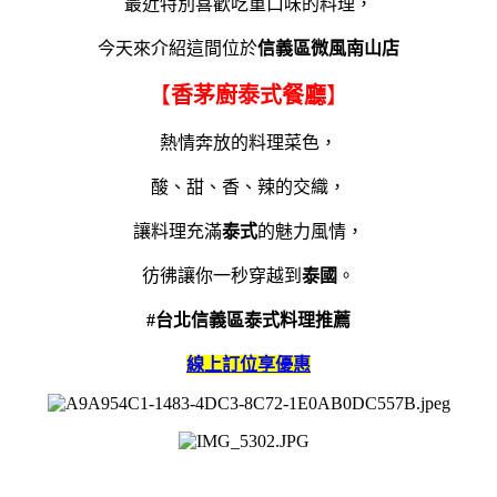
最近特別喜歡吃重口味的料理，
今天來介紹這間位於
信義區微風南山店
【
香茅廚泰式餐廳
】
熱情奔放的料理菜色，
酸、甜、香、辣的交織，
讓料理充滿
泰式
的魅力風情，
彷彿讓你一秒穿越到
泰國
。
#台北信義區泰式料理推薦
線上訂位
享優惠