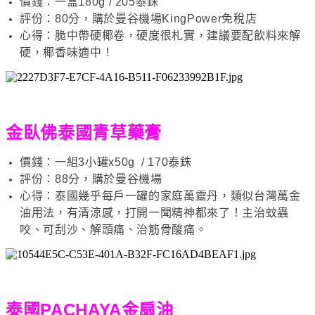
價錢：一盒180g / 205泰銖
評份：80分，購於曼谷機場KingPower免稅店
心得：脆中帶硬椰卷，硬度很札實，建議要配飲料來解
硬，椰香味適中！
金臥佛泰國青草藥膏
價錢：一組3小罐x50g / 170泰銖
評份：88分，購於曼谷機場
心得：泰國幾乎每戶一罐的家庭萬靈丹，類似台灣萬金
油用法，有清涼感，打開一聞精神都來了！主治蚊蟲
咬、可刮沙、解頭痛、治筋骨酸痛。
泰國PACHAYA金扇油