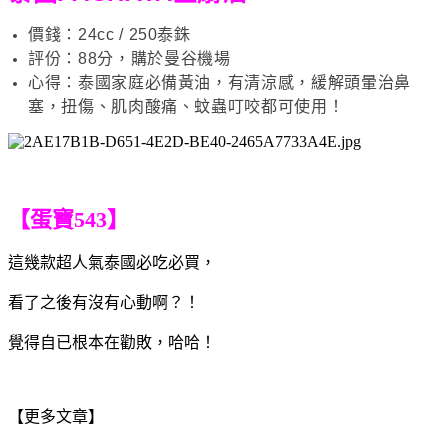
價錢：24cc / 250泰銖
評份：88分，購於曼谷機場
心得：泰國家庭必備黃油，有清涼感，緩解頭暈治鼻
塞，扭傷、肌肉酸痛、蚊蟲叮咬都可使用！
【蛋寶543】
這幾款超人氣泰國必吃必買，
看了之後有沒有心動啊？！
覺得自已根本在勸敗
，哈哈！
【更多文章】