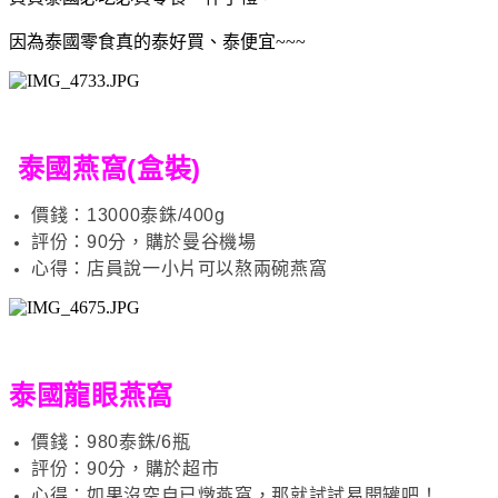
因為泰國零食真的泰好買、泰便宜~~~
泰國燕窩(盒裝)
價錢：13000泰銖/400g
評份：90分，購於曼谷機場
心得：店員說一小片可以熬兩碗燕窩
泰國龍眼燕窩
價錢：980泰銖/6瓶
評份：90分，購於超市
心得：如果沒空自已燉燕窩，那就試試易開罐吧！