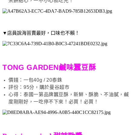
米餅點心，一不小心就吃光！
▼店員說海苔賣最好，口味也不賴！
TONG GARDEN鹹味蠶豆酥
價錢：一包40g / 20泰銖
評份：95分，購於曼谷超市
心得：泰國一第品牌蠶豆酥，新鮮、酥脆、不油膩，鹹
度剛剛好，一吃停不下來！必買！必買！