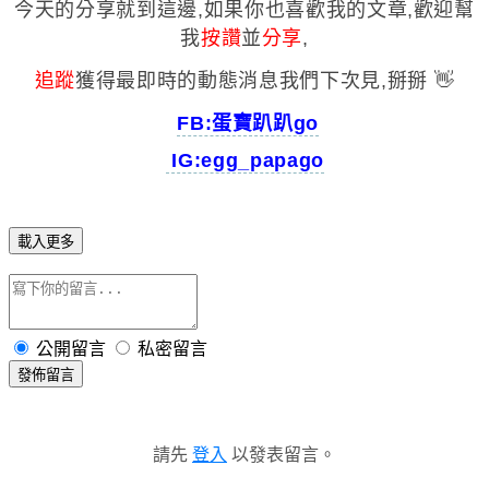
今天的分享就到這邊,如果你也喜歡我的文章,歡迎幫
我
按讚
並
分享
,
追蹤
獲得最即時的動態消息我們下次見,掰掰 👋
️
FB:蛋寶趴趴go
IG:egg_papago
載入更多
公開留言
私密留言
發佈留言
請先
登入
以發表留言。