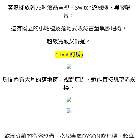
75吋液晶電視
Switch
客廳擺放著
、
遊戲機、黑膠唱
片，
獨立的小吧檯
及落地式收藏古董黑膠唱機
還有
，
超級寬敞又舒適。
(klook訂房)
房間內有大片的落地窗，視野遼闊，還能直接眺望赤崁
樓。
乾溼分離的衛浴設備，搭配專屬DYSON吹風機，超享