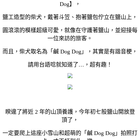
Dog】，
鹽工造型的柴犬，戴著斗笠、抱著鹽包佇立在鹽山上，
圓滾滾的模樣超級可愛，就像在守護著鹽山，並迎接每
一位來訪的旅客。
而且，柴犬取名為「鹹 Dog Dog」，其實是有諧音梗，
請用台語唸就知道了…，超有趣！
睽違了將近 2 年的山頂養護，今年初七股鹽山開放登
頂了，
一定要爬上這座小雪山和超萌的「鹹 Dog Dog」拍照打