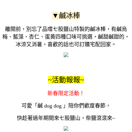
▼鹹冰棒
離開前，別忘了品嚐七股鹽山特製的鹹冰棒，有鹹烏
梅、藍藻、杏仁、蛋黃四種口味可挑選，鹹甜鹹甜的，
冰涼又消暑，喜歡的話也可訂購宅配回家。
~活動報報~
新春限定活動！
可愛「
鹹 dog dog
」陪你們歡度春節
，
快趁著過年期間來七股鹽山，柴鹽滾滾來~