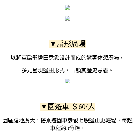
▼扇形廣場
以將軍扇形鹽田意象設計而成的遊客休憩廣場，
多元呈現鹽田形式，凸顯其歷史意義。
▼園遊車 ＄60/人
園區腹地廣大，搭乘遊園車參觀七股鹽山更輕鬆，每趟
車程約8分鐘。