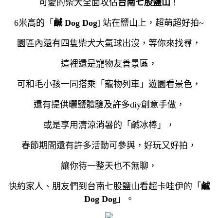
可愛的柴犬全面攻佔
台南七股鹽山
！
6米高的「
鹹 Dog Dog
] 站在鹽山上，超萌超好拍~
園區內還有四隻柴犬大氣球出沒，等你來找尋，
這裡還是寵物友善景區，
可和毛小孩一同搭乘「寵物列車」遊園看景色，
還有提供曬鹽體驗及許多diy創意手做，
或是享用清涼消暑的「鹹冰棒」，
春節期間還有許多活動可參與，好玩又好拍，
讓你待一整天也不無聊，
快約家人、朋友們到台南七股鹽山看超卡哇伊的「
鹹
Dog Dog
」。