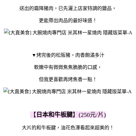
送出的霜降豬肉，
已先灑上店家特調的鹽品，
更能帶出肉品的最好味道！
▼烤完後的松阪豬，
肉香飽滿多汁
軟嫩中有微微焦焦脆脆的口感，
但我更喜歡再烤焦香一點！
【
日本和牛板腱
】(250元/片)
大片的和牛板腱，油花色澤看起來超美的！