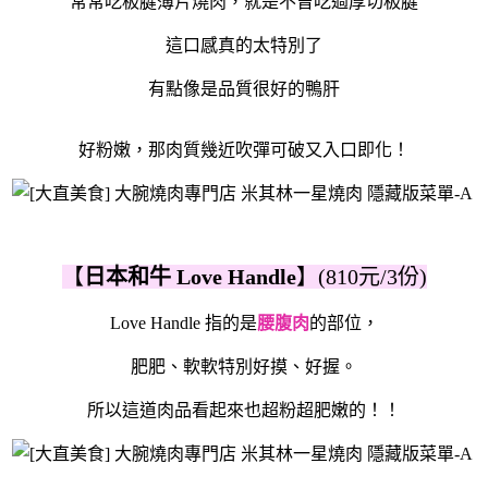
常常吃板腱薄片燒肉，就是不曾吃過厚切板腱
這口感真的太特別了
有點像是品質很好的鴨肝
好粉嫩，那肉質幾近吹彈可破又入口即化！
【
日本和牛 Love Handle
】(810元/3份)
Love Handle 指的是
腰腹肉
的部位，
肥肥、軟軟特別好摸、好握。
所以這道肉品看起來也超粉超肥嫩的！！