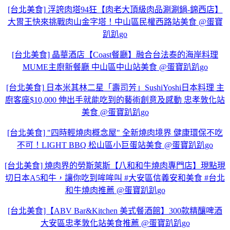
[台北美食] 浮誇肉塔94狂【肉老大頂級肉品涮涮鍋-錦西店】
大胃王快來挑戰肉山金字塔！中山區民權西路站美食 @蛋寶
趴趴go
[台北美食] 晶華酒店【Coast餐廳】融合台法泰的海岸料理
MUME主廚新餐廳 中山區中山站美食 @蛋寶趴趴go
[台北美食] 日本米其林二星「壽司芳」SushiYoshi日本料理 主
廚客座$10,000 伸出手就能吃到的藝術創意及感動 忠孝敦化站
美食 @蛋寶趴趴go
[台北美食] "四時輕燒肉概念屋" 全新燒肉境界 健康環保不吃
不可！LIGHT BBQ 松山區小巨蛋站美食 @蛋寶趴趴go
[台北美食] 燒肉界的勞斯萊斯【八和和牛燒肉專門店】現點現
切日本A5和牛，讓你吃到哞哞叫 #大安區信義安和美食 #台北
和牛燒肉推薦 @蛋寶趴趴go
[台北美食]【ABV Bar&Kitchen 美式餐酒館】300款精釀啤酒
大安區忠孝敦化站美食推薦 @蛋寶趴趴go