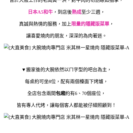
曾於大阪工作的老闆黃一洪，對牛肉的切割瞭如指掌，
日本A5和牛
，到店後
熟成
至少三週，
真誠與熱情的服務，加上
限量的隱藏版菜單
，
讓喜愛燒肉的朋友，深深的為肉著迷。
▼搬家後的大腕依然以ㄇ字型的吧台為主，
每桌約可坐8位，配有兩個檯面下烤爐，
全店包含兩間
包廂
約有6、70個座位，
皆有專人代烤，讓每個客人都能被仔細照顧到！