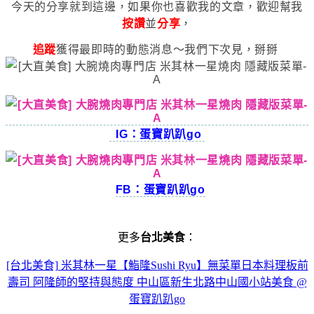
今天的分享就到這邊，如果你也喜歡我的文章，歡迎幫我
按讚
並
分享
，
追蹤
獲得最即時的動態消息～我們下次見，掰掰
IG：蛋寶趴趴go
FB：蛋寶趴趴go
更多
台北美食
：
[台北美食] 米其林一星【鮨隆Sushi Ryu】無菜單日本料理板前
壽司 阿隆師的堅持與態度 中山區新生北路中山國小站美食 @
蛋寶趴趴go