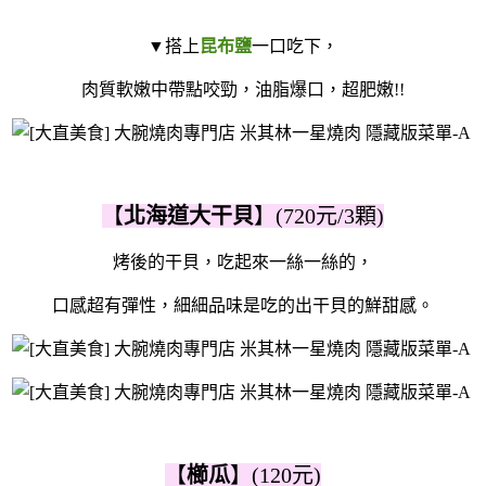
▼搭上
昆布鹽
一口吃下，
肉質軟嫩中帶點咬勁，油脂爆口，超肥嫩!!
【
北海道大干貝
】(720元/3顆)
烤後的干貝，吃起來一絲一絲的，
口感超有彈性，細細品味是吃的出干貝的鮮甜感。
【
櫛瓜
】(120元)