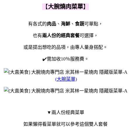
【
大腕燒肉菜單
】
有各式的
肉品
、
海鮮
、
食蔬
可單點，
也有
兩人份的經典套餐
可選擇，
或是提出想吃的品項，由專人量身搭配。
✔️需加收10％服務費。
(大腕菜單)
▼兩人份經典菜單
如果懶得看菜單就可以參考這個雙人套餐