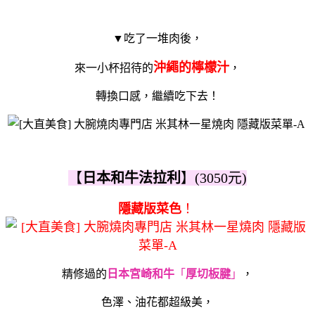
▼吃了一堆肉後，
沖繩的檸檬汁
來一小杯招待的
，
轉換口感，繼續吃下去！
【
日本和牛法拉利
】(3050元)
隱藏版菜色
！
精修過的
日本宮崎和牛
「
厚切板腱
」
，
色澤、油花都超級美，