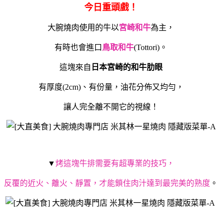
今日重頭戲！
大腕燒肉使用的牛以
宮崎和牛
為主，
有時也會進口
鳥取和牛
(Tottori)。
這塊來自
日本宮崎的和牛肋眼
有厚度(2cm)、有份量，油花分佈又均勻，
讓人完全離不開它的視線！
▼
烤這塊牛排需要有超專業的技巧，
反覆的近火、離火、靜置，才能鎖住肉汁達到最完美的熟度
。