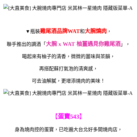
雞尾酒品牌WAT
大腕燒肉
▼瓶裝
和
，
大腕 x WAT 柚薑遇見你雞尾酒
聯手推出的調酒「
」，
喝起來有柚子的清香，微微的薑味與茶韻，
再搭配蘇打氣泡的清爽感，
可去油解膩，更增添燒肉的美味！
【
蛋寶543
】
身為燒肉控的蛋寶，已吃遍大台北好多間燒肉店，