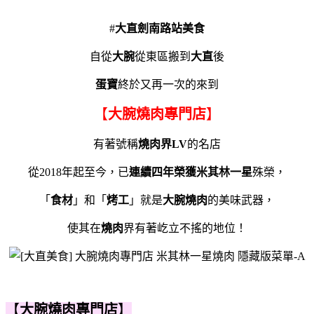
#
大直劍南路站美食
自從
大腕
從東區搬到
大直
後
蛋寶
終於又再一次的來到
【
大腕燒肉專門店
】
有著號稱
燒肉界LV
的名店
從2018年起至今，已
連續四年榮獲米其林一星
殊榮，
「
食材
」和「
烤工
」就是
大腕燒肉
的美味武器，
使其在
燒肉
界有著屹立不搖的地位！
【
大腕燒肉專門店
】