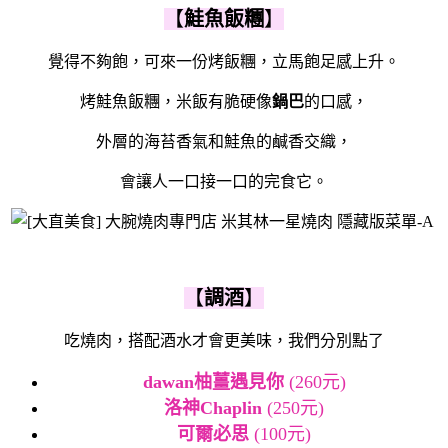
【
鮭魚飯糰
】
覺得不夠飽，可來一份烤飯糰，立馬飽足感上升。
烤鮭魚飯糰，米飯有脆硬像
鍋巴
的口感，
外層的海苔香氣和鮭魚的鹹香交織，
會讓人一口接一口的完食它。
【
調酒
】
吃燒肉，搭配酒水才會更美味，我們分別點了
dawan柚薑遇見你
(260元)
洛神Chaplin
(250元)
可爾必思
(100元)