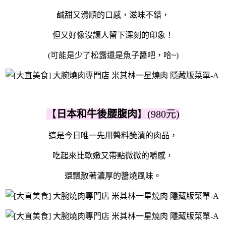
鹹甜又滑順的口感，滋味不錯，
但又好像沒讓人留下深刻的印象！
(可能是少了松露還是魚子醬吧，哈~)
【
日本和牛後腰腹肉
】(980元)
這是今日唯一先用醬料醃漬的肉品，
吃起來比軟嫩又帶點微微的嚼感，
還飄散著濃厚的醬燒風味。