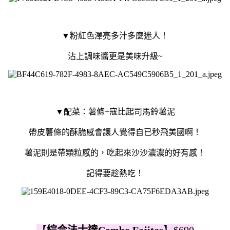
▼粉紅色澤亮多汁多麼迷人！
沾上調味醬更是美味升級~
▼配菜：薯條+寇比起司馬鈴薯泥
帶皮薯條的酥脆感會讓人覺得自已秒飛美國啊！
薯泥則是帶顆粒感的，吃起來沙沙濃濃的好有感！
記得要趁熱吃！
【
綜合法士達Combo Fajitas
】$690