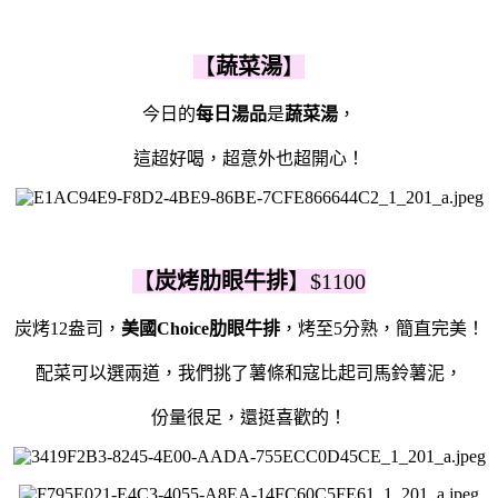
【
蔬菜湯
】
今日的
每日湯品
是
蔬菜湯
，
這超好喝，超意外也超開心！
【
炭烤肋眼牛排
】$1100
炭烤12盎司，
美國Choice肋眼牛排
，烤至5分熟，簡直完美！
配菜可以選兩道，我們挑了薯條和寇比起司馬鈴薯泥，
份量很足，還挺喜歡的！