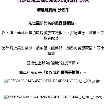
精選雞胸肉+沙朗牛
法士達
是著名的
墨西哥餐點
，
以、法士達滷汁醃漬炭烤後放在鐵板上，搭配洋蔥、紅椒、青
椒等配菜，
另外附上美生菜絲、酪梨醬、酸乳酪、墨西哥蕃茄辣醬、寇比
超司，
最後包上烘熱的麵粉餅皮享用，
簡單的說就是「
DIY式的墨西哥捲餅
」。