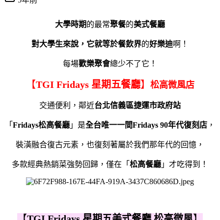
大學時期
的最常
聚餐
的
美式餐廳
對大學生來說，它
就等於餐飲界
的
好樂迪
啊！
每場
歡樂聚會
總少不了它！
【
TGI Fridays 星期五餐廳
】
松高微風店
交通便利，鄰近
台北信義區捷運市政府站
「
Fridays松高餐廳
」是
全台唯一一間Fridays 90年代復刻店
，
裝潢融合復古元素，也復刻著屬於我們那年代的回憶，
多款經典熱銷菜強勢回歸，僅在「
松高餐廳
」才吃得到！
【
TGI Fridays 星期五美式餐廳 松高微風
】