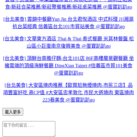
食/新莊合菜推薦/新莊聚餐推薦/新莊桌菜推薦 @蛋寶趴趴go
[台北美食] 雲錦中餐廳Yun Jin 台北君悅酒店 中式料理 川湘滬
杭台菜經典 信義區台北101市貿站美食 @蛋寶趴趴go
[台北美食] 文華東方酒店 Thai & Thai 泰式餐廳 米其林餐盤 松
山區小巨蛋南京復興美食 @蛋寶趴趴go
[台北美食] 頂鮮台南擔仔麵-台北101店 86F高樓層景觀餐廳 坐
擁雲端的頂級海鮮餐廳 DingXian Taipei #信義區市貿101美食
@蛋寶趴趴go
[台北美食] 大安區燒肉推薦【歐買尬無煙燒肉-市民三店】品
項豐富好吃 高CP值 #大安區忠孝敦化 市民大道燒肉 東區燒肉
223巷美食 @蛋寶趴趴go
載入更多