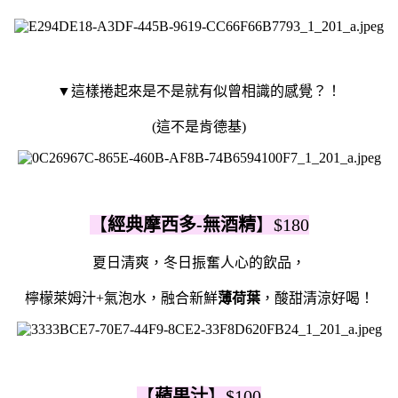
▼這樣捲起來是不是就有似曾相識的感覺？！
(這不是肯德基)
【
經典摩西多-無酒精
】$180
夏日清爽，冬日振奮人心的飲品，
檸檬萊姆汁+氣泡水，融合新鮮
薄荷葉
，酸甜清涼好喝！
【
蘋果汁
】$100