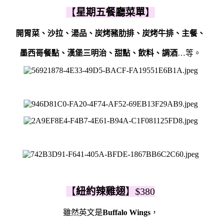
【
星期五餐廳菜單
】
開胃菜、沙拉、湯品、炭烤豬肋排、炭烤牛排、主餐、
墨西哥餐點、漢堡三明治、甜點、飲料、調酒
…等。
【
紐約辣雞翅
】$380
雖然英文是
Buffalo Wings
，