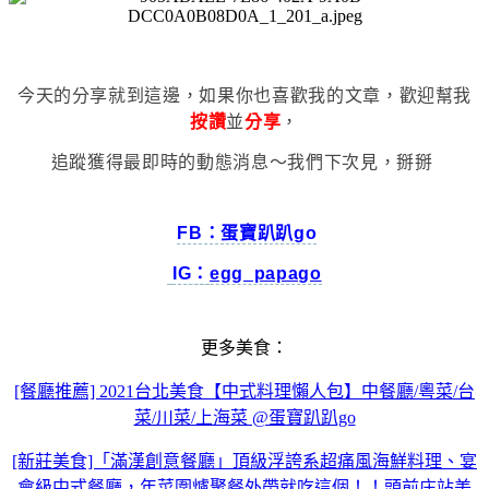
今天的分享就到這邊，如果你也喜歡我的文章，歡迎幫我
按讚
並
分享
，
追蹤獲得最即時的動態消息～我們下次見，掰掰
FB：蛋寶趴趴go
IG：
egg_papago
更多美食：
[餐廳推薦] 2021台北美食【中式料理懶人包】中餐廳/粵菜/台
菜/川菜/上海菜 @蛋寶趴趴go
[新莊美食]「滿漢創意餐廳」頂級浮誇系超痛風海鮮料理、宴
會級中式餐廳，年菜圍爐聚餐外帶就吃這個！！頭前庄站美