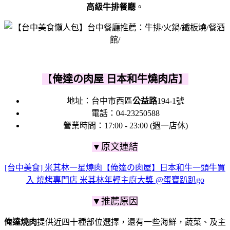
高級牛排餐廳
。
【
俺達の肉屋 日本和牛燒肉店
】
地址：
台中市西區
公益路
194-1號
電話：
04-23250588
營業時間：
17:00 - 23:00 (週一店休)
▼原文連結
[台中美食] 米其林一星燒肉【俺達の肉屋】日本和牛一頭牛買
入 燒烤專門店 米其林年輕主廚大獎 @蛋寶趴趴go
▼推薦原因
俺達燒肉
提供近四十種部位選擇，還有一些海鮮，蔬菜、及主