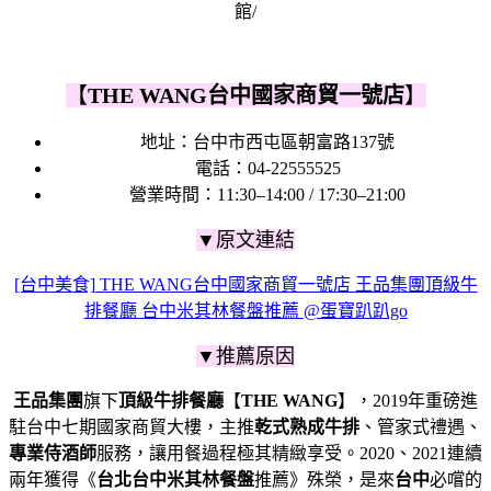
【
THE WANG台中國家商貿一號店
】
地址：
台中市西屯區朝富路137號
電話：
04-22555525
營業時間：11:30–14:00 / 17:30–21:00
▼原文連結
[台中美食] THE WANG台中國家商貿一號店 王品集團頂級牛
排餐廳 台中米其林餐盤推薦 @蛋寶趴趴go
▼推薦原因
王品集團
旗下
頂級牛排餐廳
【
THE WANG
】，2019年重磅進
駐台中七期國家商貿大樓，
主推
乾式熟成牛排
、管家式禮遇、
專業侍酒師
服務，
讓用餐過程極其精緻享受。
2020、2021連續
兩年獲得
《
台北台中米其林餐盤
推薦》殊榮，
是來
台中
必嚐的