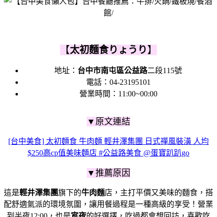
【
太初麵食りょうり
】
地址：
台中市南屯區公益路
二段115號
電話：
04-23195101
營業時間：11:00~00:00
▼原文連結
[台中美食] 太初麵食 牛肉麵 輕井澤集團 日式禪風裝潢 人均
$250高cp值美味麵店 #公益路美食 @蛋寶趴趴go
▼推薦原因
這是
輕井澤集團
旗下的
牛肉麵
店，主打平價又美味的麵食，
搭
配舒適氣派的環境氛圍，
讓用餐過程是一種高級的享受！
營業
到半夜12:00，也是
宵夜
的好選擇，
吃過都會想回訪，
喜歡吃