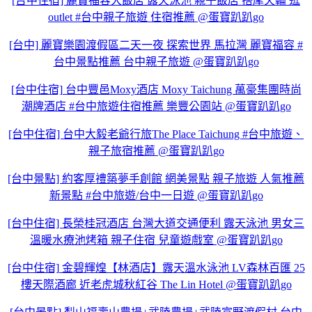
[台中住宿] 麗寶福容大飯店 露天泳池 親子飯店 搭摩天輪 逛
outlet #台中親子旅遊 住宿推薦 @蛋寶趴趴go
[台中] 麗寶樂園渡假區二天一夜 探索世界 馬拉灣 麗寶福容 #
台中景點推薦 台中親子旅遊 @蛋寶趴趴go
[台中住宿] 台中豐邑Moxy酒店 Moxy Taichung 萬豪集團時尚
潮牌酒店 #台中旅遊住宿推薦 樂豐公園站 @蛋寶趴趴go
[台中住宿] 台中大毅老爺行旅The Place Taichung #台中旅遊、
親子旅宿推薦 @蛋寶趴趴go
[台中景點] 約客厚禮築夢手創館 網美景點 親子旅遊 人氣推薦
新景點 #台中旅遊/台中一日遊 @蛋寶趴趴go
[台中住宿] 長榮桂冠酒店 台灣大道交通便利 露天泳池 男女三
溫暖水療池烤箱 親子住宿 兒童遊戲室 @蛋寶趴趴go
[台中住宿] 金碧輝煌【林酒店】露天溫水泳池 LV森林百匯 25
樓天際酒廊 近老虎城秋紅谷 The Lin Hotel @蛋寶趴趴go