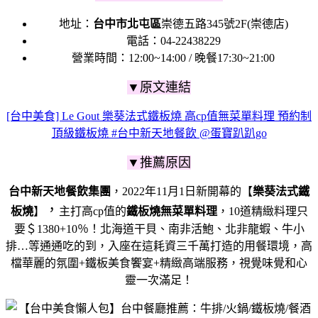
地址：
台中市北屯區
崇德五路345號2F(崇德店)
電話：
04-22438229
營業時間：12:00~14:00 / 晚餐17:30~21:00
▼原文連結
[台中美食] Le Gout 樂葵法式鐵板燒 高cp值無菜單料理 預約制
頂級鐵板燒 #台中新天地餐飲 @蛋寶趴趴go
▼推薦原因
台中新天地餐飲集團
，2022年11月1日新開幕的【
樂葵法式鐵
，
板燒
】
主打高cp值的
鐵板燒無菜單料理
，10道精緻料理只
要＄1380+10％！北海道干貝、南非活鮑、北非龍蝦、牛小
排…等通通吃的到，
入座在這耗資三千萬打造的用餐環境，
高
檔華麗的氛圍
+鐵板美食饗宴+
精緻高端服務，
視覺味覺和心
靈一次滿足！