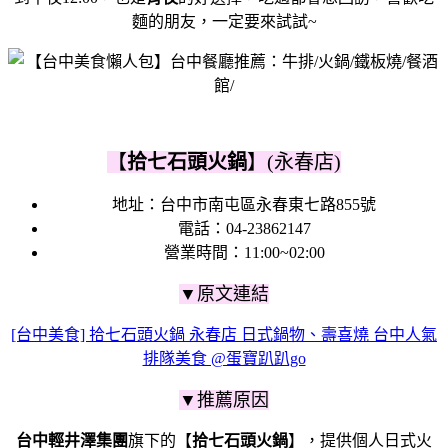
麵的朋友，一定要來試試~
【
拾七石頭火鍋
】(永春店)
地址：
台中市南屯區永春東七路855號
電話：
04-23862147
營業時間：11:00~02:00
▼原文連結
[台中美食] 拾七石頭火鍋 永春店 日式鍋物、壽喜燒 台中人氣
排隊美食 @蛋寶趴趴go
▼推薦原因
台中輕井澤集團
旗下的【
拾七石頭火鍋
】，提供個人日式火