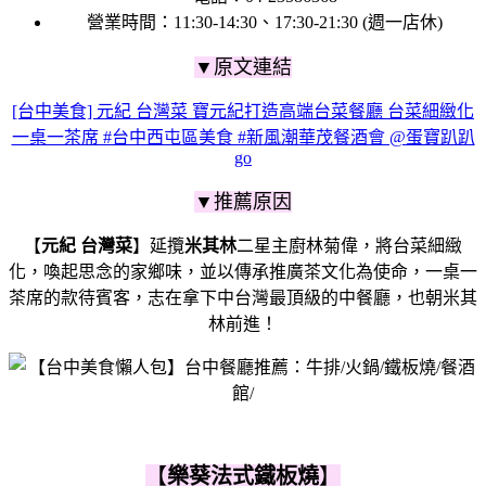
營業時間：11:30-14:30、17:30-21:30 (週一店休)
▼原文連結
[台中美食] 元紀 台灣菜 寶元紀打造高端台菜餐廳 台菜細緻化
一桌一茶席 #台中西屯區美食 #新風潮華茂餐酒會 @蛋寶趴趴
go
▼推薦原因
【
元紀 台灣菜
】延攬
米其林
二星主廚林菊偉，將台菜細緻
化，喚起思念的家鄉味，並以傳承推廣茶文化為使命，一桌一
茶席的款待賓客，志在拿下中台灣最頂級的中餐廳，也朝米其
林前進！
【
樂葵法式鐵板燒
】