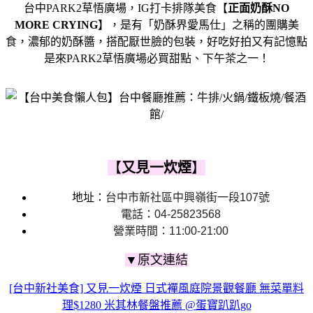
台中PARK2草悟廣場，IG打卡排隊美食【
正面奶酥NO
MORE CRYING
】，是有「奶酥界愛馬仕」之稱的團購美
食，濃郁的奶酥醬，搭配厭世臉的包裝，好吃好拍又有記憶點
是來PARK2草悟廣場必買甜點、下午茶之一！
【
又見一炊煙
】
地址：
台中市新社區中興嶺街一段107號
電話：04-25823568
營業時間：11:00-21:00
▼原文連結
[台中新社美食] 又見一炊煙 日式襌風庭院景觀餐廳 無菜單料
理$1280 米其林餐盤推薦 @蛋寶趴趴go