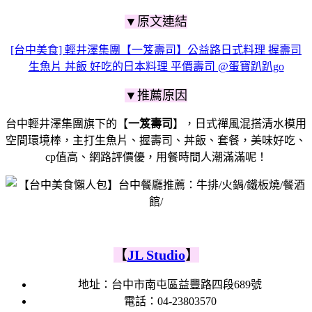
▼原文連結
[台中美食] 輕井澤集團【一笈壽司】公益路日式料理 握壽司
生魚片 丼飯 好吃的日本料理 平價壽司 @蛋寶趴趴go
▼推薦原因
台中輕井澤集團旗下的【
一笈壽司
】，日式禪風混搭清水模用
空間環境棒，主打生魚片、握壽司、丼飯、套餐，美味好吃、
cp值高、網路評價優
，用餐時間人潮滿滿呢！
【
JL Studio
】
地址：台中市南屯區益豐路四段689號
電話：
04-23803570