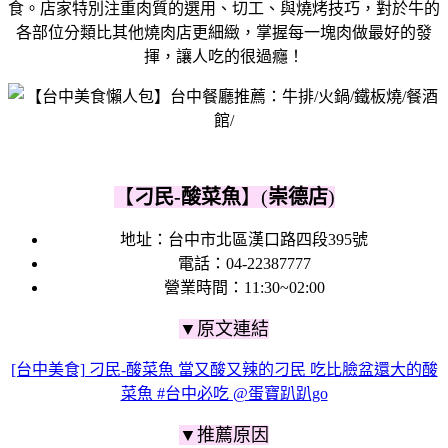
食。
店家特別注重肉質的選用、切工、與燒烤技巧，
對於牛的
各部位分類比其他燒肉店更細緻，掌握每一塊肉做最好的發
揮，讓人吃的很過癮！
【
刁民-酸菜魚
】(
崇德店
)
地址：
台中市北區漢口路四段395號
電話：04-22387777
營業時間：11:30~02:00
▼原文連結
[台中美食] 刁民-酸菜魚 當又酸又辣的刁民 吃比臉盆還大的酸
菜魚 #台中必吃 @蛋寶趴趴go
▼推薦原因