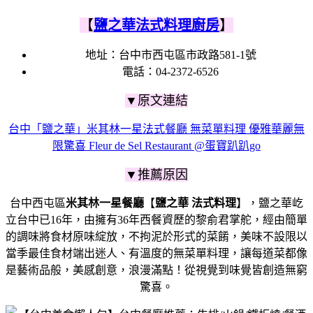
【
鹽之華法式料理廚房
】
地址：台中市西屯區市政路581-1號
電話：04-2372-6526
▼原文連結
台中「鹽之華」米其林一星法式餐廳 無菜單料理 優雅華麗無
限驚喜 Fleur de Sel Restaurant @蛋寶趴趴go
▼推薦原因
台中西屯區
米其林一星餐廳
【
鹽之華 法式料理
】，鹽之華屹
立台中已16年，由擁有36年西餐資歷的黎俞君掌舵，經由簡單
的調味將食材原味綻放，
不拘泥於形式的菜餚，美味不設限
以
當季最佳食材端出迷人、有溫度的無菜單料理，
讓每道菜都像
是藝術品般，美感創意，浪漫滿點！從視覺到味覺皆創造無窮
驚喜。