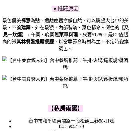
▼推薦原因
景色優美
禪意
滿點，遠離塵囂寧靜自然，可以眺望大台中的美
景，不論
建築
、外在景觀、內部裝潢、菜色都令人嚮往的【
又
見一炊煙
】，
午間、晚間
無菜單料理
，只要$1280，
是CP值超
高的
米其林餐盤推薦餐廳
，
以當季節令時材為主，不定時變換
菜色。
【
私房雨露
】
台中市和平區東關路一段松鶴三巷58-11號
04-25942179