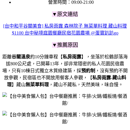
營業時間：09:00-21:00
▼原文連結
[台中和平谷關美食] 私房雨露 森林院子 無菜單料理 藏山料理
$1100 台中秘境庭園餐廳民宿花園農場 @蛋寶趴趴go
▼推薦原因
距離
谷關溫泉
約10分鐘車程
【
私房雨露
】，坐落於松鶴部落海
拔800公尺處，
已開幕13年，卻非常隱密的私人花園民宿農
場，
只有10棟日式獨立木質綠建築，
採
預約制
，沒有預約不開
放參觀，
民宿區也不開放用餐客人參觀，
【
私房雨露-藏山料
理
】藏山
無菜單料理
，藏山不藏私，
天然美味，味自慢。