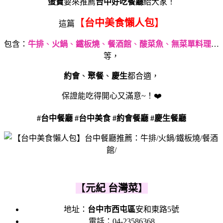
蛋寶
要來推薦
台中好吃餐廳
給大家！
【
台中美食懶人包
】
這篇
包含：
牛排
、
火鍋
、
鐵板燒
、
餐酒館
、
酸菜魚
、
無菜單料理
…
等，
約會
、
聚餐
、
慶生
都合適，
保證能吃得開心又滿意~！❤️
#台中餐廳 #台中美食 #約會餐廳 #慶生餐廳
【
元紀 台灣菜
】
地址：
台中市西屯區
安和東路5號
電話：04-23586368