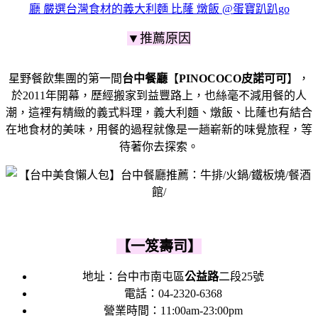
廳 嚴選台灣食材的義大利麵 比蕯 燉飯 @蛋寶趴趴go
▼推薦原因
星野餐飲集團的第一間
台中餐廳
【
PINOCOCO皮諾可可
】，
於2011年開幕，歷經搬家到益豐路上，
也絲毫不減用餐的人
潮，
這裡有精緻的義式料理，義大利麵、燉飯、比蕯
也有結合
在地食材的美味，
用餐的過程就像是一趟
嶄新的味覺旅程，
等
待著你去探索。
【一笈壽司】
地址：
台中市南屯區
公益路
二段25號
電話：
04-2320-6368
營業時間：
11:00am-23:00pm