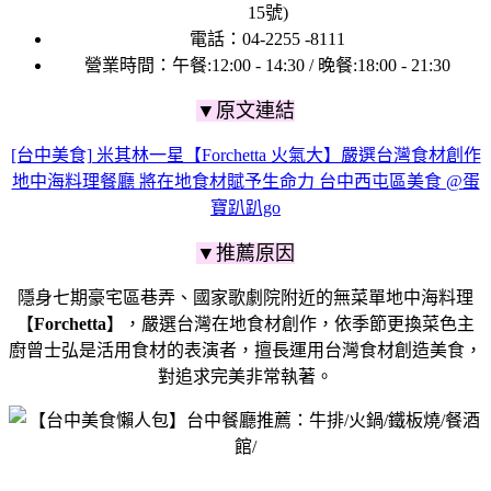
15號)
電話：
04-2255 -8111
營業時間：
午餐:12:00 - 14:30 / 晚餐:18:00 - 21:30
▼原文連結
[台中美食] 米其林一星【Forchetta 火氣大】嚴選台灣食材創作
地中海料理餐廳 將在地食材賦予生命力 台中西屯區美食 @蛋
寶趴趴go
▼推薦原因
隱身七期豪宅區巷弄、國家歌劇院附近的無菜單地中海料理
【
Forchetta
】，嚴選台灣在地食材創作，依季節更換菜色
主
廚曾士弘是活用食材的表演者
，擅長運用台灣食材創造美食，
對追求完美非常執著。