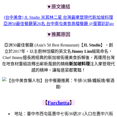
▼原文連結
[台中美食] JL Studio 米其林二星 台灣最摩登現代新加坡料理
亞洲50最佳餐廳第26名 台中南屯美食高檔餐廳 @蛋寶趴趴go
▼推薦原因
亞洲50最佳餐廳 (Asia's 50 Best Restaurant)【
JL Studio
】，創
立於2017年，以主廚林恬耀的英文名
Jimmy Lim
縮寫命名，
Chef Jimmy擅長將經典的新加坡街邊美食拆解後，
再運用台灣
在地食材重組詮釋出嶄新風貌的精緻
新加坡料理
注入摩登現代
感的精神，讓每道菜都驚豔！
【
Forchetta
】
地址：
臺中市西屯區惠中七街36號2F (入口在惠中六街