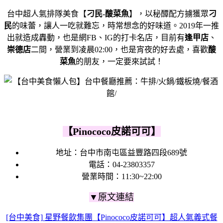
台中超人氣排隊美食【
刁民-酸菜魚
】，以秘醰配方擄獲眾
刁
民
的味蕾，讓人一吃就難忘，時常想念的好味道。2019年一推
出就造成轟動，也是網FB、IG的打卡名店，目前有
逢甲店
、
崇德店
二間，營業到凌晨02:00，也是宵夜的好去處，喜歡
酸
菜魚
的朋友，一定要來試試！
【Pinococo皮諾可可】
地址：台中市南屯區益豐路四段689號
電話：04-23803357
營業時間：11:30~22:00
▼原文連結
[台中美食] 星野餐飲集團【Pinococo皮諾可可】超人氣義式餐