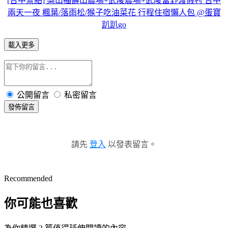
[台中景點] 梨山福壽山農場+武陵農場+武陵富野渡假村 台中
兩天一夜 楓葉/落雨松/猴子吃油菜花 行程住宿懶人包 @蛋寶
趴趴go
載入更多
公開留言
私密留言
發佈留言
請先
登入
以發表留言。
Recommended
你可能也喜歡