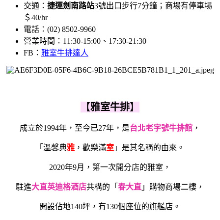
交通：
捷運劍南路站
3號出口步行7分鐘；商場有停車場
＄40/hr
電話：(02) 8502-9960
營業時間：11:30-15:00、17:30-21:30
FB：
雅室牛排達人
【
雅室牛排
】
成立於1994年，至今已27年，是
台北老字號牛排館
，
「溫馨典
雅
，歡樂滿
室
」是其名稱的由來。
2020年9月，第一次開分店的雅室，
駐進
大直英迪格酒店
共構的「
春大直
」購物商場二樓，
開設佔地140坪，有130個座位的旗艦店。