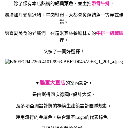
除了保有本店熱銷的
經典菜色
，並主推
帶骨牛排
，
還增加丹麥皇冠豬
、牛肉韃靼、大都會炙燒鮪魚⋯等義式佳
餚
。
讓喜愛美食的老饕們，在這米其林餐廳林立的
牛排一級戰區
裡，
又多了一間好選擇！
雅室大直店
▼
的室內設計，
是由獲得四次德國IF設計大獎，
及多項亞洲設計獎的楊煥生建築設計團隊規劃，
運用流行的金屬色，結合雅室Logo的代表綠色，