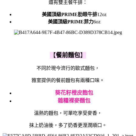
還有雙主餐牛排：
美國頂級PRIME肋眼牛排
12oz
美國頂級PRIME菲力
6oz
【
餐前麵包
】
不同於現今流行的歐式麵包，
雅室提供的餐前麵包有兩種口味。
葵花籽橙皮麭包
雜糧裸麥麵包
溫熱的麵包，可單吃享受麥香，
抹上奶油後，多了奶香更溼潤順口。