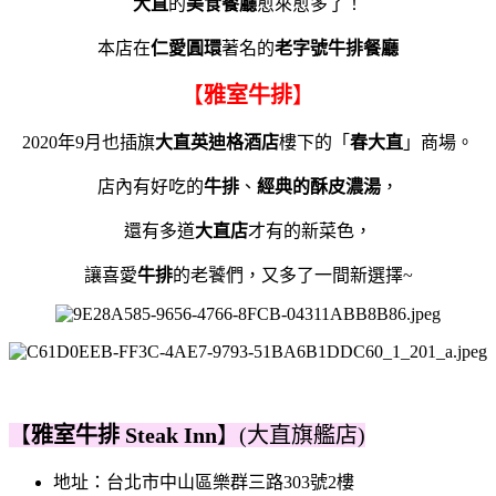
大直
的
美食餐廳
愈來愈多了！
本店在
仁愛圓環
著名的
老字號
牛排餐廳
【
雅室牛排
】
2020年9月也插旗
大直英迪格酒店
樓下的「
春大直
」商場。
店內有好吃的
牛排
、
經典的酥皮濃湯
，
還有多道
大直店
才有的新菜色，
讓喜愛
牛排
的老饕們，又多了一間新選擇~
【
雅室牛排 Steak Inn
】(大直旗艦店)
地址：台北市中山區樂群三路303號2樓