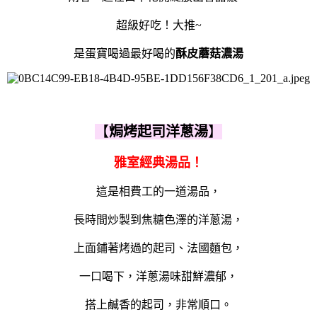
超級好吃！大推~
是蛋寶喝過最好喝的
酥皮蘑菇濃湯
【
焗烤起司洋蔥湯
】
雅室經典湯品！
這是相費工的一道湯品，
長時間炒製到焦糖色澤的洋蔥湯，
上面鋪著烤過的起司、法國麵包，
一口喝下，洋蔥湯味甜鮮濃郁，
搭上鹹香的起司，非常順口。