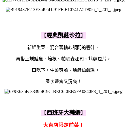
【
經典凱蕯沙拉
】
新鮮生菜，混合著精心調配的醬汁，
再搭上燻鮭魚、培根、帕瑪森起司、烤麵包片，
一口吃下，生菜爽脆、燻鮭魚鹹香，
層次豐富又清爽！
【
西班牙大蒜蝦
】
大直店限定前菜！