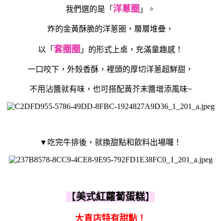
洋蔥圈
我們選的是「
」。
炸的金黃酥脆的洋蔥圈，層層堆疊，
套圈圈
以「
」的形式上桌，充滿童趣感！
一口咬下，外殼香酥，裡頭的厚切洋蔥超鮮甜，
不用沾醬就有味，也可搭配黃芥末醬增添風味~
▼吃完牛排後，就換甜點和飲料出場囉！
【
美式紅蘿蔔蛋糕
】
大直店特有甜點！