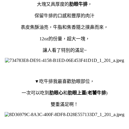
大塊又具厚度的
肋眼牛排
，
保留牛排的口感和豐厚的肉汁
表皮焦酥油亮，牛脂和焦香隨之撲鼻而來，
12oz的份量，超大一塊，
讓人看了特別的滿足~
▼吃牛排我最喜歡肋眼部位，
一次可以吃到
肋眼心
和
肋眼上蓋
(
老饕牛排
)
雙重滿足啊！