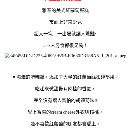
雅室的美式紅蘿蔔蛋糕
市面上非常少見
超大一塊！一出場就讓人驚豔~
2~3人分食都很足夠！
▼濕潤的蛋糕體，添加了大量的紅蘿蔔絲和碎堅果，
吃起來微甜帶有肉桂的香氣，
完全沒有讓人害怕的胡蘿蔔味!!
配上香濃的
cream cheese外衣與核桃，
連不喜歡紅蘿蔔的朋友都會愛上。