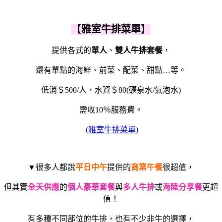
【
雅室牛排菜單
】
提供各式的
單人
、
雙人牛排套餐
，
還有單點的海鮮、前菜、配菜、甜點…等。
低消＄500/人，水資＄80(礦泉水/氣泡水)
需收10％服務費。
(
雅室牛排菜單
)
▼很多人都說
平日中午
提供的
商業午餐
很超值，
但其實
全天供應
的
個人豪華套餐
與
多人牛排
或
海陸分享餐
更超
值！
有多種不同部位的牛排，也有不少非牛的選擇，