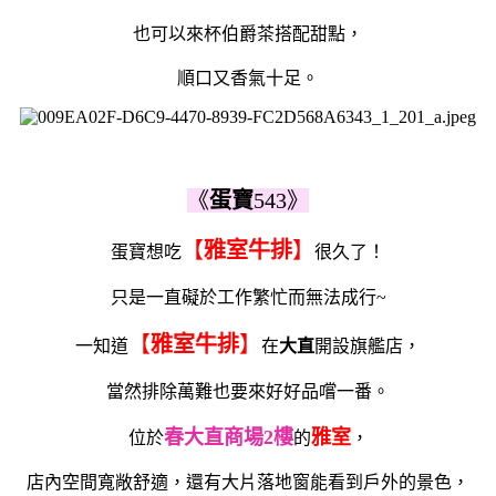
也可以來杯伯爵茶搭配甜點，
順口又香氣十足。
《
蛋寶
543》
【
雅室牛排
】
蛋寶想吃
很久了！
只是一直礙於工作繁忙而無法成行~
【
雅室牛排
】
一知道
在
大直
開設旗艦店，
當然排除萬難也要來好好品嚐一番。
春大直商場2樓
雅室
位於
的
，
店內空間寬敞舒適，還有大片落地窗能看到戶外的景色，