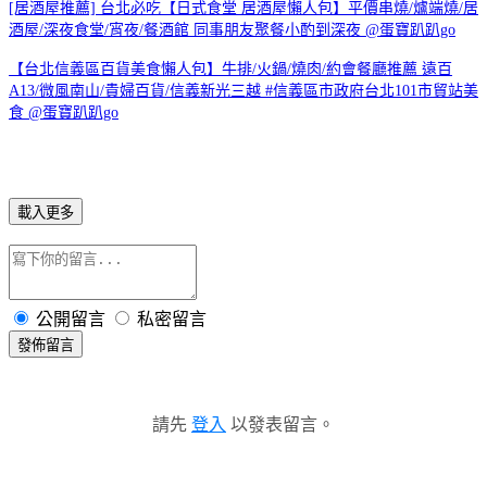
[居酒屋推薦] 台北必吃【日式食堂 居酒屋懶人包】平價串燒/爐端燒/居
酒屋/深夜食堂/宵夜/餐酒館 同事朋友聚餐小酌到深夜 @蛋寶趴趴go
【台北信義區百貨美食懶人包】牛排/火鍋/燒肉/約會餐廳推薦 遠百
A13/微風南山/貴婦百貨/信義新光三越 #信義區市政府台北101市貿站美
食 @蛋寶趴趴go
載入更多
公開留言
私密留言
發佈留言
請先
登入
以發表留言。