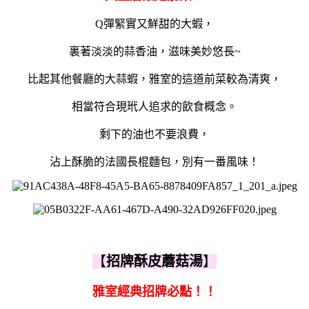
Q彈緊實又鮮甜的大蝦，
裏著淡淡的蒜香油，滋味美妙悠長~
比起其他餐廳的大蒜蝦，雅室的這道前菜較為清爽，
相當符合現玳人追求的飲食概念。
剩下的油也不要浪費，
沾上酥脆的法國長棍麵包，別有一番風味！
【
招牌酥皮蘑菇湯
】
雅室經典招牌必點！！