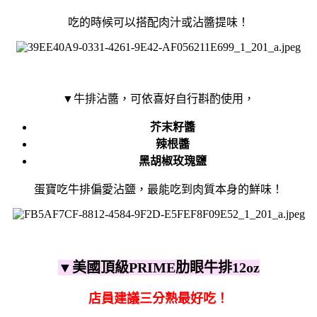
吃的時候可以搭配肉汁或沾醬提味！
▼牛排沾醬，可依喜好自行斟酌使用，
芥末籽醬
辣根醬
黑胡椒玫瑰鹽
蛋寶吃牛排偏愛沾鹽，最能吃到肉質本身的鮮味！
▼
美國頂級PRIME肋眼牛排12oz
店員建議三分熟最好吃！