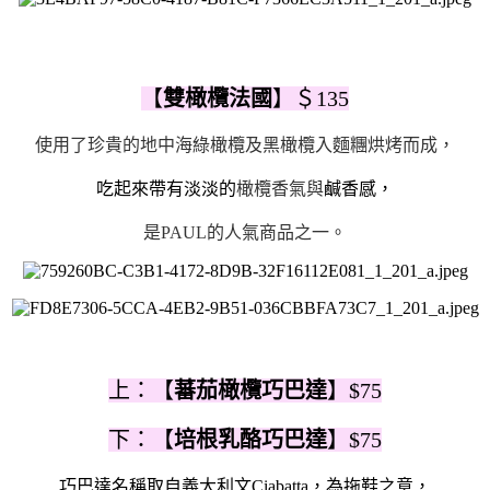
【
雙橄欖法國
】＄135
使用了珍貴的地中海綠橄欖及黑橄欖入麵糰烘烤而成，
吃起來帶有淡淡的
橄欖香氣與
鹹香感，
是PAUL的人氣商品之一。
上：【
蕃茄橄欖巧巴達
】$75
下：【
培根乳酪巧巴達
】$
75
巧巴達名稱取自義大利文Ciabatta，為拖鞋之意，