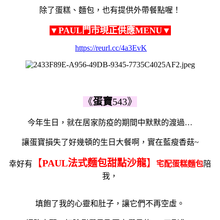
除了蛋糕、麵包，也有提供外帶餐點喔！
▼PAUL門市現正供應MENU▼
https://reurl.cc/4a3EvK
《
蛋寶
543》
今年生日，就在居家防疫的期間中默默的渡過…
讓蛋寶損失了好幾頓的生日大餐啊，實在藍瘦香菇~
【
PAUL法式麵包甜點沙龍
】
幸好有
宅配蛋糕麵包
陪
我，
填飽了我的心靈和肚子，讓它們不再空虛。