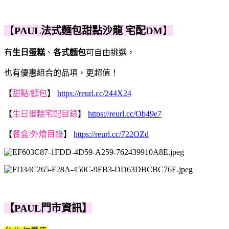
【
PAUL法式麵包甜點沙龍 宅配DM
】
有
生日蛋糕
、
各式麵包
可自由挑選，
也有優惠組合的品項，更超值！
【
甜點/麵包
】
https://reurl.cc/244X24
【
生日蛋糕宅配目錄
】
https://reurl.cc/Ob49e7
【
餐盒/外燴目錄
】
https://reurl.cc/722OZd
【PAUL門市資訊】