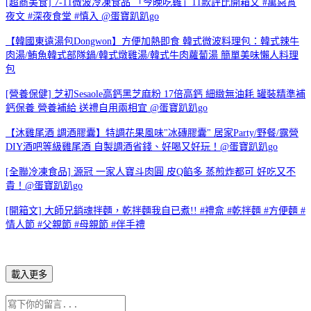
[超商美食] 7-11微波冷凍食品 「今晚吃雞」11款評比開箱文 #萬惡宵
夜文 #深夜食堂 #慎入 @蛋寶趴趴go
【韓國東遠湯包Dongwon】方便加熱即食 韓式微波料理包：韓式辣牛
肉湯/鮪魚韓式部隊鍋/韓式燉雞湯/韓式牛肉蘿蔔湯 簡單美味懶人料理
包
[營養保健] 芝初Sesaole高鈣黑芝麻粉 17倍高鈣 細緻無油耗 罐裝精準補
鈣保養 營養補給 送禮自用兩相宜 @蛋寶趴趴go
【沐雞尾酒 調酒膠囊】特調花果風味"冰磚膠囊" 居家Party/野餐/露營
DIY酒吧等級雞尾酒 自製調酒省錢、好喝又好玩！@蛋寶趴趴go
[全聯冷凍食品] 源冠 一家人寶斗肉圓 皮Q餡多 蒸煎炸都可 好吃又不
貴！@蛋寶趴趴go
[開箱文] 大師兄銷魂拌麵，乾拌麵我自已煮!! #禮盒 #乾拌麵 #方便麵 #
情人節 #父親節 #母親節 #伴手禮
載入更多