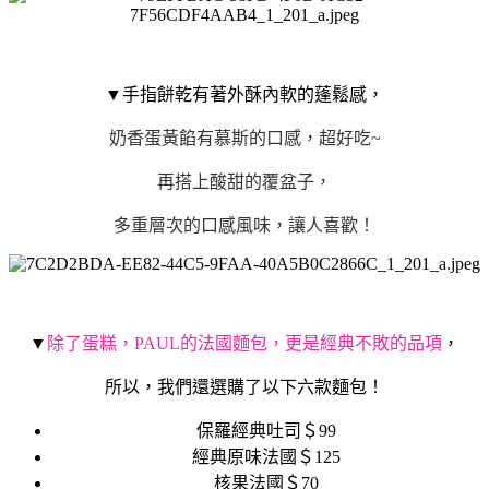
▼手指餅乾有著外酥內軟的蓬鬆感，
奶香蛋黃餡有慕斯的口感，超好吃~
再搭上酸甜的覆盆子，
多重層次的口感風味，讓人喜歡！
▼
除了蛋糕，PAUL的法國麵包，更是經典不敗的品項
，
所以，我們還選購了以下六款麵包！
保羅經典吐司＄99
經典原味法國＄125
核果法國＄70