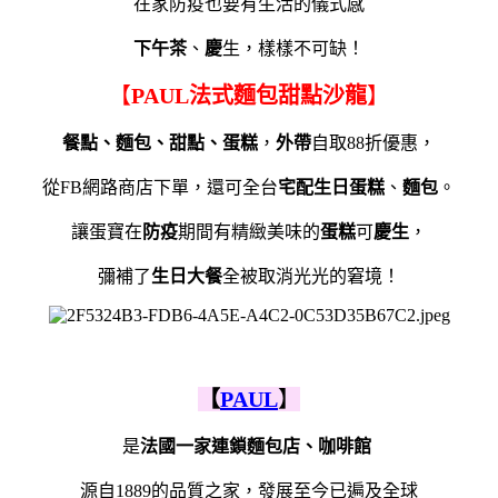
在家防疫也要有生活的儀式感
下午茶
、
慶
生，樣樣不可缺！
【
PAUL法式麵包甜點沙龍
】
餐點、麵包、甜點、蛋糕
，
外帶
自取88折優惠，
從FB網路商店下單，還可全台
宅配生日蛋糕
、
麵包
。
讓蛋寶在
防疫
期間有精緻美味的
蛋糕
可
慶生
，
彌補了
生日大餐
全被取消光光的窘境！
【
PAUL
】
是
法國一家連鎖麵包店、咖啡館
源自1889的品質之家，發展至今已遍及全球