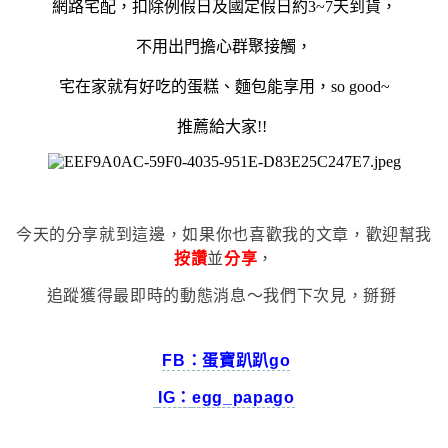
網路宅配，扣除例假日及國定假日約3~7天到貨，
不用出門擔心群聚接觸，
宅在家就有好吃的蛋糕、麵包能享用，so good~
推薦給大家!!
今天的分享就到這邊，如果你也喜歡我的文章，歡迎幫我
按讚
並
分享
，
追蹤獲得最即時的動態消息～我們下次見，掰掰
FB：蛋寶趴趴go
IG：
egg_papago