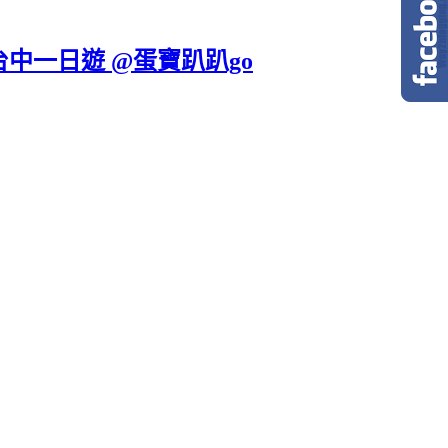
台中一日遊 @蛋寶趴趴go