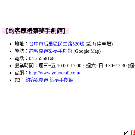
【
約客厚禮築夢手創館
】
地址：
台中市后里區民生路520號
(設有停車場)
導航：
約客厚禮築夢手創館
(Google Map)
電話：
04-25568168
營業時間：週三~五 10:00~17:00、週六~日 9:30~17:30 
官網：
http://www.yohocraft.com/
FB：
約客&厚禮 築夢手創館
✔️
【