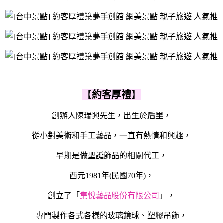
【
約客厚禮
】
創辦人
陳瑞興
先生，出生於
后里
，
從小對美術和手工藝品，一直有熱情和興趣，
早期是做聖誕飾品的相關代工，
西元1981年(民國70年)，
創立了「
集悅藝品股份有限公司
」，
專門製作各式各樣的玻璃鏡球、塑膠吊飾，