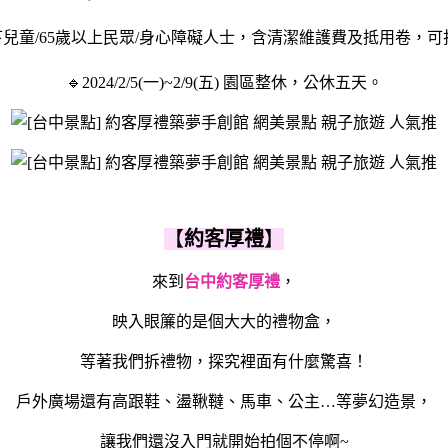
m以下兒童/65歲以上民眾/身心障礙人士，含清潔維護費及抵用卷，可
🔹2024/2/5(一)~2/9(五) 園區整休，公休五天。
【
約客厚禮
】
來到
台中約客厚禮
，
映入眼簾的是個大大的禮物盒，
等著我們拆禮物，探究裡面有什麼驚喜！
戶外廣場還有高跟鞋、盪鞦韃、馬車、公主…等夢幻造景，
讓我們還沒入門就開始拍個不停啊~