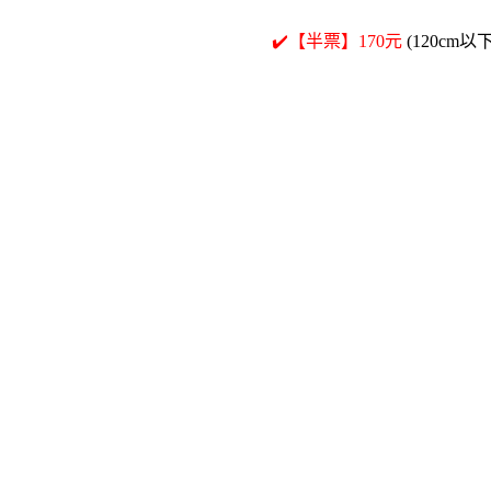
✔️【半票】170元
(120c