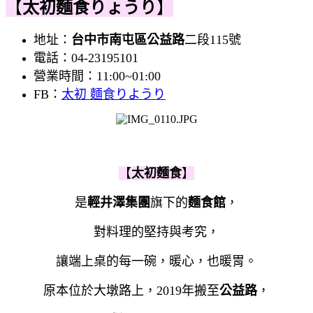
【
太初麵食りょうり
】
地址：
台中市南屯區公益路
二段115號
電話：
04-23195101
營業時間：11:00~01:00
FB：
太初 麵食りようり
【
太初麵食
】
是
輕井澤集團
旗下的
麵食館
，
對料理的堅持與考究，
讓端上桌的每一碗，暖心，也暖胃。
原本位於大墩路上，2019年搬至
公益路
，