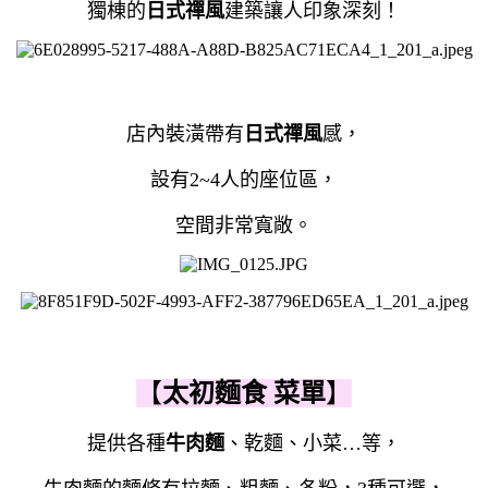
獨棟的
日式禪風
建築讓人印象深刻！
店內裝潢帶有
日式禪風
感，
設有2~4人的座位區，
空間非常寬敞。
【
太初麵食 菜單
】
提供各種
牛肉麵
、乾麵、小菜…等，