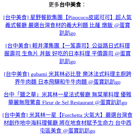
更多
台中美食
：
[台中美食] 星野餐飲集團【Pinococo皮諾可可】超人氣
義式餐廳 嚴選台灣食材的義大利麵 比蕯 燉飯 @蛋寶
趴趴go
[台中美食] 輕井澤集團【一笈壽司】公益路日式料理
握壽司 生魚片 丼飯 好吃的日本料理 平價壽司 @蛋寶
趴趴go
[台中美食] gubami 米其林必比登 樂沐法式料理主廚跨
界牛肉麵 日本飛驒和牛牛肉麵 @蛋寶趴趴go
台中「鹽之華」米其林一星法式餐廳 無菜單料理 優雅
華麗無限驚喜 Fleur de Sel Restaurant @蛋寶趴趴go
[台中美食] 米其林一星【Forchetta 火氣大】嚴選台灣食
材創作地中海料理餐廳 將在地食材賦予生命力 台中西
屯區美食 @蛋寶趴趴go