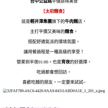
台中公益路
平價排隊美食
【
太初麵食
】
這是
輕井澤集團
旗下的
牛肉麵
店，
主打平價又美味的
麵食
，
搭配舒適氣派的環境氛圍，
讓用餐過程是一種高級的享受！
營業到半夜01:00，也是
宵夜
的好選擇，
吃過都會想回訪，
喜歡吃麵的朋友，一定要來試試~