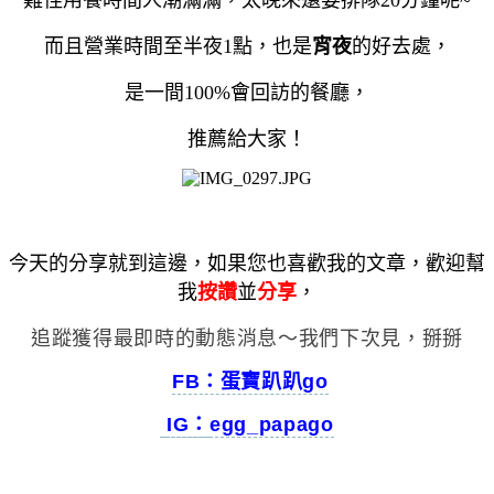
而且營業時間至半夜1點，也是
宵夜
的好去處，
是一間100%會回訪的餐廳，
推薦給大家！
今天的分享就到這邊，如果您也喜歡我的文章，歡迎幫
我
按讚
並
分享
，
追蹤獲得最即時的動態消息～我們下次見，掰掰
FB：蛋寶趴趴go
IG：
egg_papago