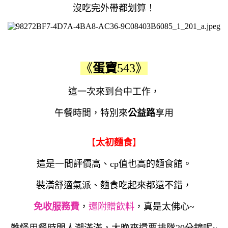
沒吃完外帶都划算！
《
蛋寶
543》
這一次來到台中工作，
午餐時間，特別來
公益路
享用
【
太初麵食
】
這是一間評價高、cp值也高的麵食館。
裝潢舒適氣派、麵食吃起來都還不錯，
免收服務費
，
還附贈飲料
，真是太佛心~
難怪用餐時間人潮滿滿，太晚來還要排隊20分鐘呢~