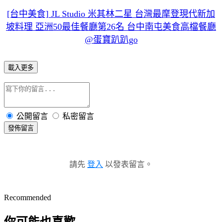
[台中美食] JL Studio 米其林二星 台灣最摩登現代新加
坡料理 亞洲50最佳餐廳第26名 台中南屯美食高檔餐廳
@蛋寶趴趴go
載入更多
公開留言
私密留言
發佈留言
請先
登入
以發表留言。
Recommended
你可能也喜歡