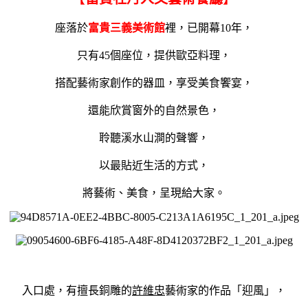
座落於
富貴三義美術館
裡，已開幕10年，
只有45個座位，提供歐亞料理，
搭配藝術家創作的器皿，享受美食饗宴，
還能欣賞窗外的自然景色，
聆聽溪水山澗的聲響，
以最貼近生活的方式，
將藝術、美食，呈現給大家。
入口處
，有擅長銅雕的
許維忠
藝術家的作品「迎風」，