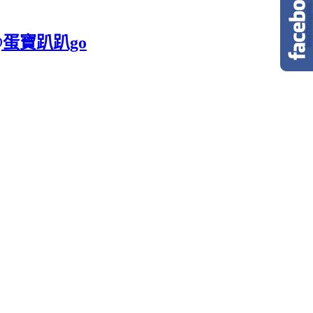
@蛋寶趴趴go