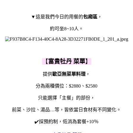
▼這是我們今日的用餐的
包廂區
，
約可坐8~10人。
【
富貴牡丹 菜單
】
提供
歐亞無菜單料理
，
分為兩種價位：$2880、$2580
只能選擇「主餐」的部份，
前菜、沙拉、湯品…等，
皆依當日食材有不同變化。
✔️採預約制，低消為套餐+10％