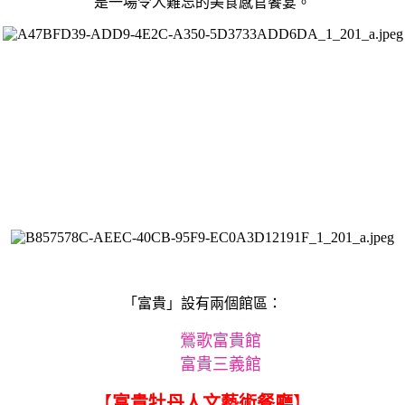
是一場令人難忘的美食感官饗宴。
「富貴」設有兩個館區：
鶯歌富貴館
富貴三義館
【
富貴牡丹人文藝術餐廳
】