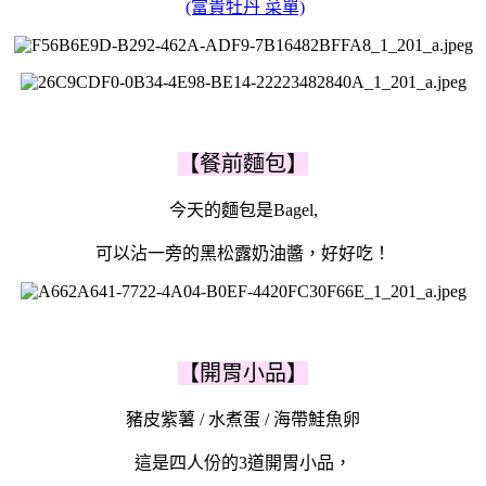
(富貴牡丹 菜單)
【餐前麵包】
今天的麵包是Bagel,
可以沾一旁的黑松露奶油醬，好好吃！
【開胃小品】
豬皮紫薯 / 水煮蛋 / 海帶鮭魚卵
這是四人份的3道開胃小品，