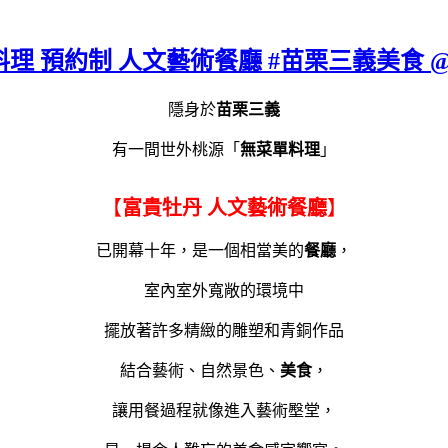
單料理 預約制 人文藝術餐廳 #苗栗三義美食 
隱身於
苗栗三義
有一間世外桃源「
無菜單料理
」
【
富貴牡丹 人文藝術餐廳
】
已開幕十年，是一個相當美的
餐廳
，
室內室外寬敞的環境中
擺放著許多精緻的雕塑和青銅作品
結合藝術、自然景色、
美食
，
讓用餐過程就像進入藝術壂堂，