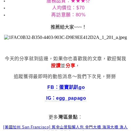
服務品質：★★★☆
人均價位：$70
再訪意願：80%
推薦給大家~~~！
今天的分享就到這邊，如果你也喜歡我的文章，歡迎幫我
按讚
並
分享
，
追蹤獲得最即時的動態消息～我們下次見，掰掰
FB：蛋寶趴趴go
IG：
egg_papago
更多
灣區景點
：
[美國加州 San Francisco] 舊金山景點懶人包 金門大橋 海灣大橋 漁人