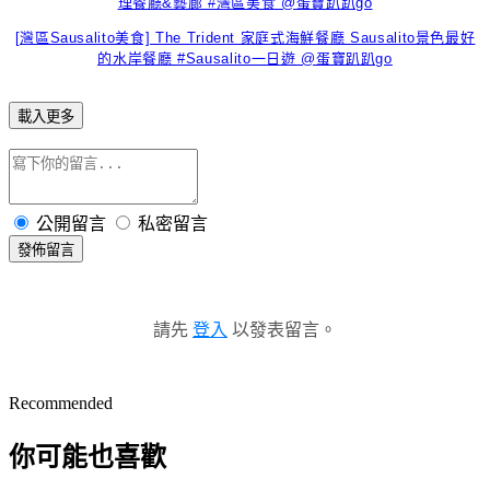
理餐廳&藝廊 #灣區美食 @蛋寶趴趴go
[灣區Sausalito美食] The Trident 家庭式海鮮餐廳 Sausalito景色最好
的水岸餐廳 #Sausalito一日遊 @蛋寶趴趴go
載入更多
公開留言
私密留言
發佈留言
請先
登入
以發表留言。
Recommended
你可能也喜歡