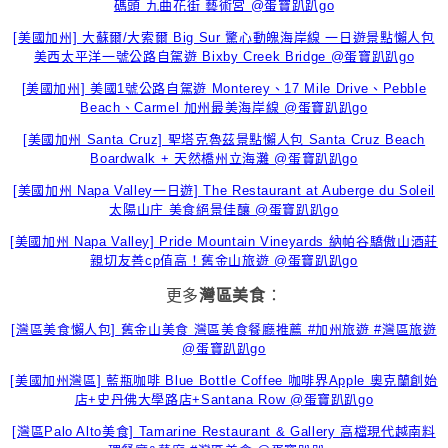
碼頭 九曲花街 藝術宮 @蛋寶趴趴go
[美國加州] 大蘇爾/大索爾 Big Sur 驚心動魄海岸線 一日遊景點懶人包
美西太平洋一號公路自駕遊 Bixby Creek Bridge @蛋寶趴趴go
[美國加州] 美國1號公路自駕遊 Monterey、17 Mile Drive、Pebble
Beach、Carmel 加州最美海岸線 @蛋寶趴趴go
[美國加州 Santa Cruz] 聖塔克魯茲景點懶人包 Santa Cruz Beach
Boardwalk + 天然橋州立海灘 @蛋寶趴趴go
[美國加州 Napa Valley一日遊] The Restaurant at Auberge du Soleil
太陽山庄 美食絕景佳釀 @蛋寶趴趴go
[美國加州 Napa Valley] Pride Mountain Vineyards 納帕谷驕傲山酒莊
親切友善cp值高！舊金山旅遊 @蛋寶趴趴go
更多
灣區美食
：
[灣區美食懶人包] 舊金山美食 灣區美食餐廳推薦 #加州旅遊 #灣區旅遊
@蛋寶趴趴go
[美國加州灣區] 藍瓶咖啡 Blue Bottle Coffee 咖啡界Apple 奧克蘭創始
店+史丹佛大學路店+Santana Row @蛋寶趴趴go
[灣區Palo Alto美食] Tamarine Restaurant & Gallery 高檔現代越南料