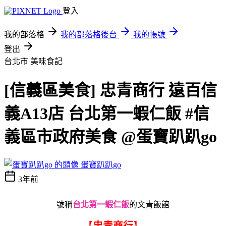
登入
我的部落格
我的部落格後台
我的帳號
登出
台北市
美味食記
[信義區美食] 忠青商行 遠百信
義A13店 台北第一蝦仁飯 #信
義區市政府美食 @蛋寶趴趴go
蛋寶趴趴go
3年前
號稱
台北第一蝦仁飯
的文青飯館
【
忠青商行
】