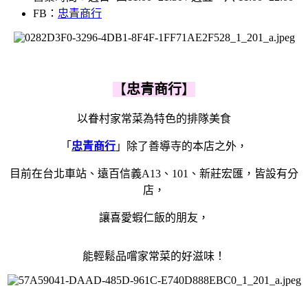
FB：
忠青商行
【
忠青商行
】
以眷村家常菜為特色的排隊美食
「
忠青商行
」除了善導寺的本店之外，
目前在台北車站、遠百信義A13、101、新莊宏匯，皆設有分
店，
讓喜愛蝦仁飯的朋友，
能輕鬆品嚐家常菜的好滋味！