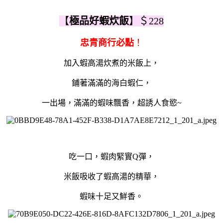
【
極品好蝦炊飯
】＄228
忠青商行必點
！
加入蝦高湯炊煮的米飯上，
鋪著滿滿的海白蝦仁，
一出場，滿滿的蝦味飄香，超誘人食慾~
吃一口，蝦肉緊實Q彈，
米飯吸收了蝦高湯的精華，
蝦味十足又鮮香。