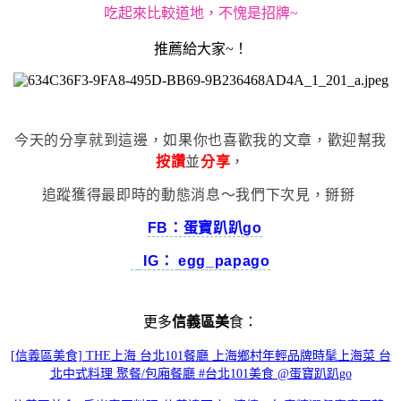
吃起來比較道地，不愧是招牌~
推薦給大家~！
今天的分享就到這邊，如果你也喜歡我的文章，歡迎幫我
按讚
並
分享
，
追蹤獲得最即時的動態消息～我們下次見，掰掰
FB：蛋寶趴趴go
IG：
egg_papago
更多
信義區美
食：
[信義區美食] THE上海 台北101餐廳 上海鄉村年輕品牌時髦上海菜 台
北中式料理 聚餐/包廂餐廳 #台北101美食 @蛋寶趴趴go