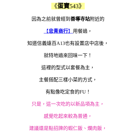
《
蛋寶
543》
因為之前就曾經到
善導寺站
附近的
【
忠青商行
】
用餐過，
知道信義遠百A13也有設置店中店後，
就特地過來回味一下！
這裡的型式以套餐為主，
主餐搭配三樣小菜的方式，
有點像吃定食的FU！
只是，這一次吃的以新品項為主，
感覺吃起來較為普通，
建議還是點招牌的蝦仁飯、爛肉飯，