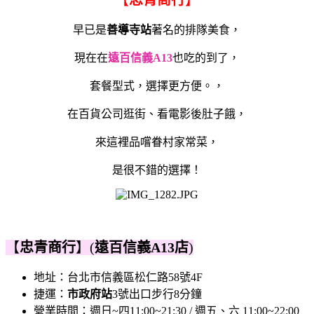
早已是
善導寺站
著名的排隊美食，
現在在
遠百信義A13
也吃的到了，
套餐型式，選擇更方便。，
在百貨公司逛街、看電影後肚子餓，
來這裡品嚐眷村家常菜，
是很不錯的選擇！
【
忠青商行
】(
遠百信義A13店
)
地址：
台北市信義區松仁路58號4F
捷運：
市政府站
3號出口步行8分鐘
營業時間：週日~四11:00~21:30 / 週五、六 11:00~22:00