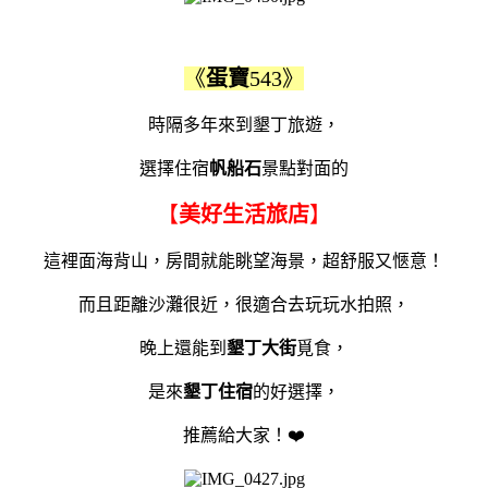
《
蛋寶
543》
時隔多年來到墾丁旅遊，
選擇住宿
帆船石
景點對面的
【
美好生活旅店
】
這裡面海背山，房間就能眺望海景，超舒服又愜意！
而且距離沙灘很近，很適合去玩玩水拍照，
晚上還能到
墾丁大街
覓食，
是來
墾丁住宿
的好選擇，
推薦給大家！❤️