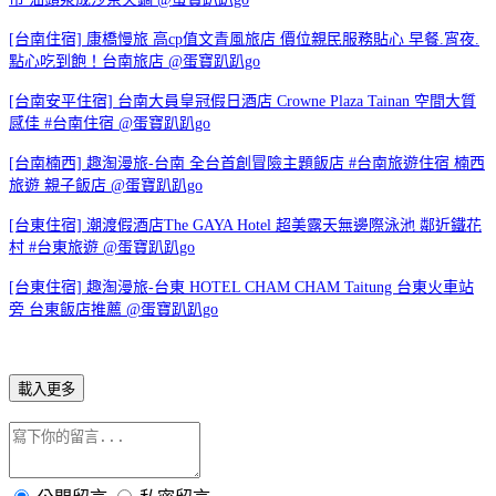
[台南住宿] 康橋慢旅 高cp值文青風旅店 價位親民服務貼心 早餐.宵夜.
點心吃到飽！台南旅店 @蛋寶趴趴go
[台南安平住宿] 台南大員皇冠假日酒店 Crowne Plaza Tainan 空間大質
感佳 #台南住宿 @蛋寶趴趴go
[台南楠西] 趣淘漫旅-台南 全台首創冒險主題飯店 #台南旅遊住宿 楠西
旅遊 親子飯店 @蛋寶趴趴go
[台東住宿] 潮渡假酒店The GAYA Hotel 超美露天無邊際泳池 鄰近鐵花
村 #台東旅遊 @蛋寶趴趴go
[台東住宿] 趣淘漫旅-台東 HOTEL CHAM CHAM Taitung 台東火車站
旁 台東飯店推薦 @蛋寶趴趴go
載入更多