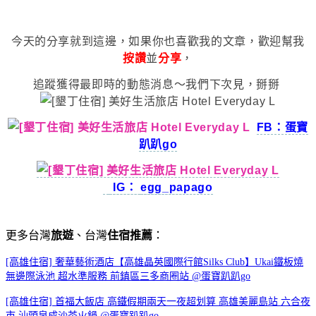
今天的分享就到這邊，如果你也喜歡我的文章，歡迎幫我
按讚
並
分享
，
追蹤獲得最即時的動態消息～我們下次見，掰掰
FB：蛋寶
趴趴go
IG：
egg_papago
更多台灣
旅遊
、台灣
住宿推薦
：
[高雄住宿] 奢華藝術酒店【高雄晶英國際行館Silks Club】Ukai鐵板燒
無邊際泳池 超水準服務 前鎮區三多商圈站 @蛋寶趴趴go
[高雄住宿] 首福大飯店 高鐵假期兩天一夜超划算 高雄美麗島站 六合夜
市 汕頭泉成沙茶火鍋 @蛋寶趴趴go