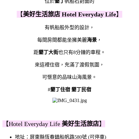
位於
墾丁
帆船石對面的
【
美好生活旅店
Hotel Everyday Life
】
有帆船般外型的設計，
每間房間都能坐擁美麗
海景
，
距
墾丁大街
也只有8分鐘的車程。
來這裡住宿，充滿了渡假氛圍，
可愜意的品味山海風景。
#
墾丁住宿
墾丁民宿
【Hotel Everyday Life
美好生活旅店
】
地址：
屏東縣恆春鎮船帆路580號 (可停車)