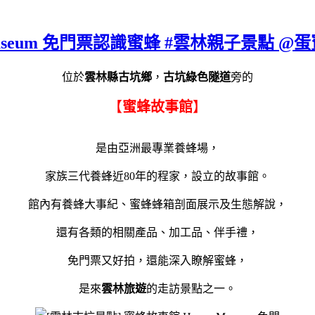
Museum 免門票認識蜜蜂 #雲林親子景點 @蛋
位於
雲林縣古坑鄉
，
古坑綠色隧道
旁的
【
蜜蜂故事館
】
是由亞洲最專業養蜂場，
家族三代養蜂近80年的程家，設立的故事館。
館內有養蜂大事紀、蜜蜂蜂箱剖面展示及生態解說，
還有各類的相關產品、加工品、伴手禮，
免門票又好拍，還能深入瞭解蜜蜂，
是來
雲林旅遊
的走訪景點之一。