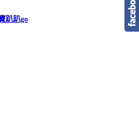
寶趴趴go