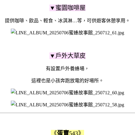
▼蜜園咖啡屋
提供咖啡、飲品、輕食、冰淇淋…等，可供遊客休憩享用。
▼戶外大草皮
有設置戶外養蜂場，
這裡也是小孩奔跑放電的好場所。
《
蛋寶
543》