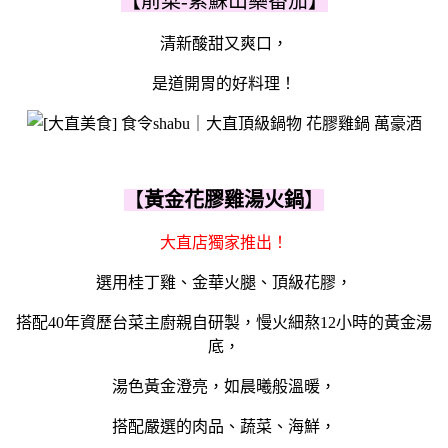
【前菜-紫蘇山藥番茄】
清新酸甜又爽口，
是道開胃的好料理！
【
黃金花膠雞湯火鍋
】
大直店獨家推出！
選用桂丁雞、金華火腿、頂級花膠，
搭配40年資歷台菜主廚親自研製，慢火細熬12小時的黃金湯
底，
湯色黃金澄亮，如晨曦般溫暖，
搭配嚴選的肉品、蔬菜、海鮮，