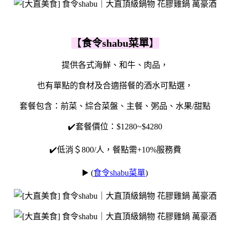
【
食令shabu菜單
】
提供各式海鮮、和牛、肉品，
也有單點的食材及合適搭餐的酒水可點選，
套餐包含：前菜、綜合菜盤、主餐、粥品、水果/甜點
✔️套餐價位：$1280~$4280
✔️低消＄800/人，餐點需+10%服務費
▶️ (
食令shabu菜單
)