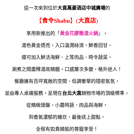
這一次來到位於
大直萬豪酒店中城廣場
的
【
食令Shabu
】(
大直店
)
享用新推出的「
黃金花膠雞湯火鍋
」，
湯色黃金透亮，入口溫潤絲滑，鮮香回甘，
還可加入鮮活海鮮、上等肉品、時令蔬菜，
涮煮之間盡釋湯底精髓，口感層次多變，格外迷人！
餐廳擁有百坪寬敞的空間、低調奢華的隱密氣氛，
並由專人桌邊服務，呈現在
台北大直
鍋物市場的頂級標準，
從精緻頭盤、小農時蔬、肉品與海鮮，
到香氣濃郁的雜炊，最後送上甜點，
全程有如貴婦般的尊寵享受！