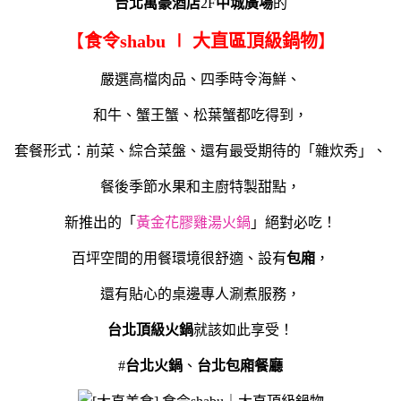
台北萬豪酒店
2F
中城廣場
的
【
食令shabu ∣ 大直區頂級鍋物
】
嚴選高檔肉品、四季時令海鮮、
和牛、蟹王蟹、松葉蟹都吃得到，
套餐形式：前菜、綜合菜盤、還有最受期待的「雜炊秀」、
餐後季節水果和主廚特製甜點，
新推出的「
黃金花膠雞湯火鍋
」絕對必吃！
百坪空間的用餐環境很舒適、設有
包廂
，
還有貼心的桌邊專人涮煮服務，
台北頂級火鍋
就該如此享受！
#
台北火鍋
、
台北包廂餐廳