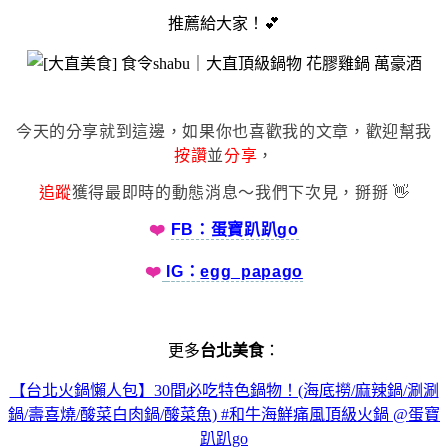
推薦給大家！💕
今天的分享就到這邊，如果你也喜歡我的文章，歡迎幫我
按讚
並
分享
，
追蹤
獲得最即時的動態消息～我們下次見，掰掰 👋
❤️
FB：蛋寶趴趴go
❤️
IG：
egg_papago
更多
台北美食
：
【台北火鍋懶人包】30間必吃特色鍋物！(海底撈/麻辣鍋/涮涮
鍋/壽喜燒/酸菜白肉鍋/酸菜魚) #和牛海鮮痛風頂級火鍋 @蛋寶
趴趴go