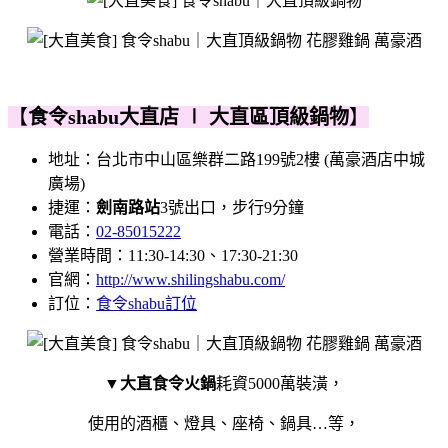
【
食令shabu大直店 ∣ 大直區頂級鍋物
】
地址：台北市中山區樂群二路199號2樓 (萬豪酒店中城
廣場)
捷運：
劍南路站
3號出口，步行9分鐘
電話：
02-85015222
營業時間：11:30-14:30、17:30-21:30
官網：
http://www.shilingshabu.com/
訂位：
食令shabu訂位
▼
大直食令火鍋
耗資5000萬裝潢，
使用的酒櫃、燈具、座椅、鍋具…等，