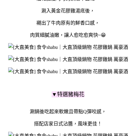
涮入黃金花膠雞湯底後，
襯出了牛肉原有的鮮香口感，
肉質細膩油嫩，讓人愈吃愈爽快~😁
▼特選豬梅花
涮鍋後吃起來軟嫩且帶點Q彈咬感，
搭配店家日式沾醬，風味更佳！