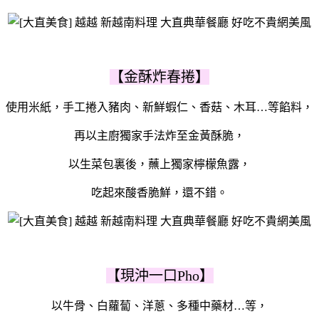
【金酥炸春捲】
使用米紙，手工捲入豬肉、新鮮蝦仁、香菇、木耳…等餡料，
再以主廚獨家手法炸至金黃酥脆，
以生菜包裏後，蘸上獨家檸檬魚露，
吃起來酸香脆鮮，還不錯。
【現沖一口Pho】
以
牛骨、白蘿蔔、洋蔥、多種中藥材…等，