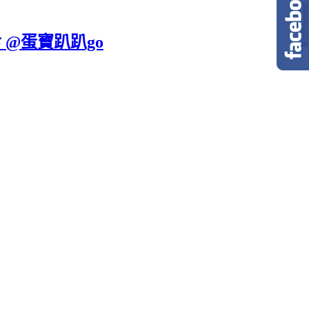
 @蛋寶趴趴go