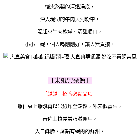
慢火熬製的清透湯底，
沖入現切的牛肉與河粉中，
喝起來牛肉軟嫩、清甜順口，
小小一碗，個人喝剛剛好，讓人無負擔。
【米紙雲朵蝦】
「越越」招牌必點品項！
蝦仁裹上蝦漿再以米紙炸至澎鬆，外表似雲朵，
再佐上拉差美乃滋食用，
入口酥脆，尾韻有蝦肉的鮮甜，