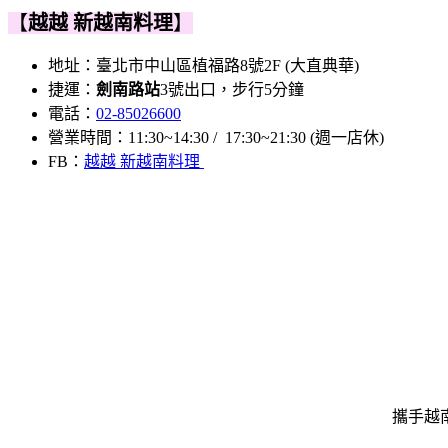
【
越越 新越南料理
】
地址：臺北市中山區植福路8號2F (大直典華)
捷運：
劍南路站
3號出口，步行5分鐘
電話：
02-85026600
營業時間：11:30~14:30 / 17:30~21:30 (週一店休)
FB：
越越 新越南料理
攜手越