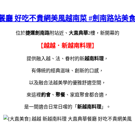
華餐廳 好吃不貴網美風越南菜 #劍南路站美食
位於
捷運劍南路
附站近、
大直典華
2樓，新開幕的
【
越越．新越南料理
】
提供融入越、法、眷村的新
越南料理
，
有傳統的經典滋味、創新的口感，
以及融合法越美學的優雅舒適空間，
來這裡
約會
、
聚餐
、家庭聚會都合適，
是一間適合日常日嚐的「
新越南料理
」。