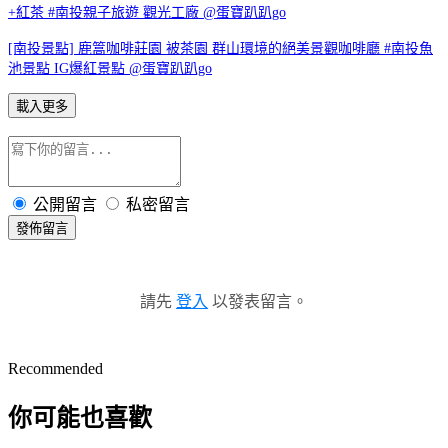
+紅茶 #南投親子旅遊 觀光工廠 @蛋寶趴趴go
[南投景點] 鹿篙咖啡莊園 被茶園 群山環境的絕美景觀咖啡廳 #南投魚
池景點 IG爆紅景點 @蛋寶趴趴go
載入更多
公開留言
私密留言
發佈留言
請先
登入
以發表留言。
Recommended
你可能也喜歡