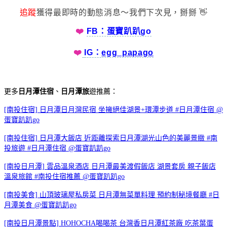
追蹤
獲得最即時的動態消息～我們下次見，掰掰 👋
❤️
FB：蛋寶趴趴go
❤️
IG：
egg_papago
更多
日月潭住宿
、
日月潭旅
遊推薦：
[南投住宿] 日月潭日月灣民宿 坐擁絕佳湖景+環潭步道 #日月潭住宿 @
蛋寶趴趴go
[南投住宿] 日月潭大飯店 近距離探索日月潭湖光山色的美麗景緻 #南
投旅遊 #日月潭住宿 @蛋寶趴趴go
[南投日月潭] 雲品溫泉酒店 日月潭最美渡假飯店 湖景套房 親子飯店
溫泉旅館 #南投住宿推薦 @蛋寶趴趴go
[南投美食] 山頂玻璃屋私房菜 日月潭無菜單料理 預約制秘境餐廳 #日
月潭美食 @蛋寶趴趴go
[南投日月潭景點] HOHOCHA喝喝茶 台灣香日月潭紅茶廠 吃茶葉蛋