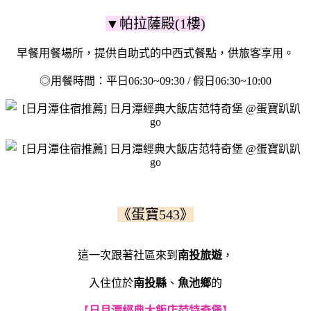
▼帕拉薩殿(1樓)
早餐用餐場所，提供自助式的中西式餐點，供旅客享用。
◎用餐時間：平日06:30~09:30 / 假日06:30~10:00
《蛋寶543》
這一次跟著社區來到
南投旅遊
，
入住位於
南投縣
、
魚池鄉
的
【
日月潭經典大飯店范特奇堡
】