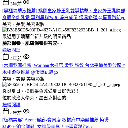
3年前
[專櫃精華液推薦] 嬌蘭皇家蜂王乳雙導精華、皇家蜂王乳臉部
身體全能乳霜 專利黑科技 純淨白成份 保濕修護 @蛋寶趴趴go
美容、美髮
美容彩妝
最近用了
嬌蘭
全新升級的明星商品
臉部保養
、
肌膚保養
很有感~~
繼續閱讀
4年前
[木柵髮廊推薦] Wor hair木柵店 染髮 護髮 台北平價美髮沙龍 #
木柵染髮推薦 @蛋寶趴趴go
美容、美髮
美容彩妝
炎炎夏日，換個髮色感受夏日好光彩！
位於政治大學旁、星巴克對面的
繼續閱讀
4年前
[板橋美髮] Azone髮廊-寶貝店 板橋府中染髮推薦 染燙
$1499+鉑金護髮=女神級美髮！@蛋寶趴趴go