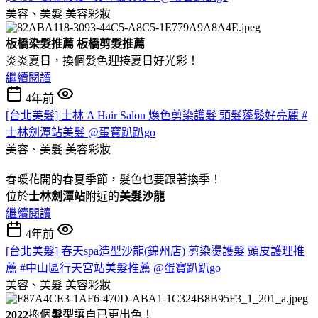
美容、美髮
美容彩妝
板橋染髮推薦 板橋剪髮推薦
炎炎夏日，換個髮色迎接夏日好光彩！
繼續閱讀
4年前
[台北美髮] 士林 A Hair Salon 煥色剪染護髮 頭髮蓬鬆好亮麗 #
士林劍潭站美髮 @蛋寶趴趴go
美容、美髮
美容彩妝
春暖花開的春夏季節，髮色也要跟著換季！
位於
士林劍潭站
附近的
美髮沙龍
繼續閱讀
4年前
[台北美髮] 春天spa造型沙龍(錦州店) 剪染燙護髮 頭皮護理推
薦 #中山區行天宮站美髮推薦 @蛋寶趴趴go
美容、美髮
美容彩妝
2022
換個
髮型
讓自已更出色！