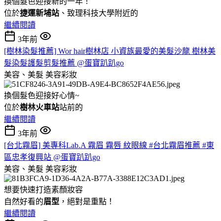
換個髮色迎接新的一年！
位於
捷運新埔站
、致理科技大學附近的
繼續閱讀
3年前
[樹林染髮推薦] Wor hair樹林店 小資族最愛的美髮沙龍 樹林美
髮染髮護髮剪髮推薦 @蛋寶趴趴go
美容、美髮
美容彩妝
換個髮色迎接好心情~
位於
樹林火車站
站前的
繼續閱讀
3年前
[台北霧眉] 美專科Lab.A 霧眉 霧唇 紋眼線 #台北霧眉推薦 #東
區忠孝復興站 @蛋寶趴趴go
美容、美髮
美容彩妝
想要快速打造素顏妝容
自然好看的
眉型
，絕對是重點！
繼續閱讀