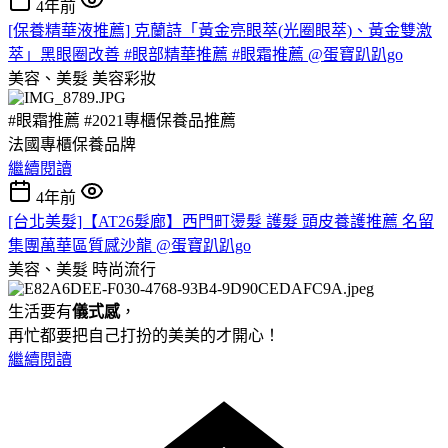
4年前
[保養精華液推薦] 克蘭詩「黃金亮眼萃(光圈眼萃)、黃金雙激
萃」黑眼圈改善 #眼部精華推薦 #眼霜推薦 @蛋寶趴趴go
美容、美髮
美容彩妝
#眼霜推薦 #2021專櫃保養品推薦
法國專櫃保養品牌
繼續閱讀
4年前
[台北美髮]【AT26髮廊】西門町燙髮 護髮 頭皮養護推薦 名留
集團萬華區質感沙龍 @蛋寶趴趴go
美容、美髮
時尚流行
生活要有
儀式感
，
再忙都要把自己打扮的美美的才開心！
繼續閱讀