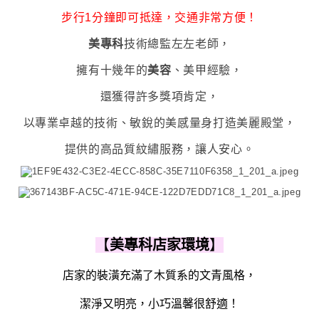
步行1分鐘即可抵達，交通非常方便
！
美專科
技術總監左左老師，
擁有十幾年的
美容
、美甲經驗，
還獲得許多獎項肯定，
以專業卓越的技術、
敏銳的美感量身打造美麗殿堂，
提供的高品質紋繡服務
，讓人安心。
【
美專科
店家環境
】
店家的裝潢充滿了木質系的文青風格，
潔淨又明亮，小巧溫馨很舒適！