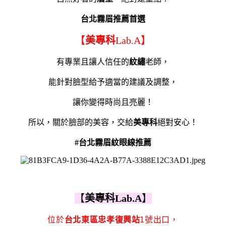
台北霧眉推薦首選
【
美專科
Lab.A】
有專業且讓人信任的
紋繡
老師，
能針對臉型給予適當的建議及調整，
讓你變得時尚且亮麗！
所以，關於臉部的美容，交給
美專科
絕對安心！
#台北霧眉紋眼線推薦
【
美專科Lab.A
】
位於
台北東區
忠孝復興站
1號出口，