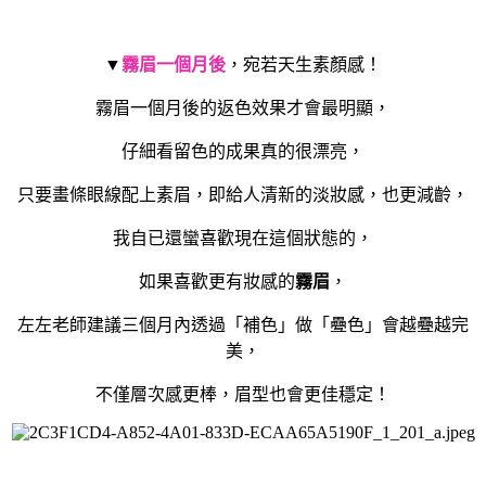
▼
霧眉一個月後
，宛若天生素顏感！
霧眉一個月後的返色效果才會最明顯，
仔細看留色的成果真的很漂亮，
只要畫條眼線配上素眉，即給人清新的淡妝感，也更減齡，
我自已還蠻喜歡現在這個狀態的，
如果喜歡更有妝感的
霧眉
，
左左老師建議三個月內透過「補色」做「疉色」會越疉越完
美，
不僅層次感更棒，眉型也會更佳穩定！