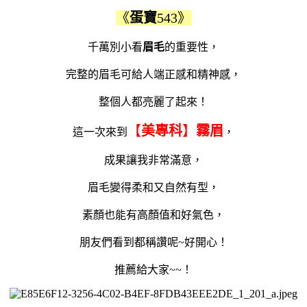
《
蛋寶
543》
千萬別小看
眉毛
的重要性，
完整的眉毛可給人端正感和精神感，
整個人都亮麗了起來！
【
美專科
】
霧眉
這一次來到
，
成果讓我非常滿意，
眉毛變得柔和又自然有型，
素顏也能有高顏值和好氣色，
朋友們看到都稱讚呢~好開心！
推薦給大家~~！