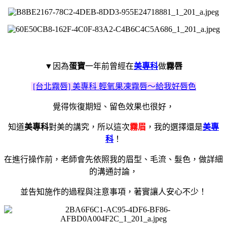
▼因為
蛋寶
一年前曾經在
美專科
做
霧唇
[台北霧唇] 美專科 輕氧果凍霧唇～給我好唇色
覺得恢復期短、留色效果也很好，
知道
美專科
對美的講究，
所以這次
霧眉
，我的選擇還是
美專
科
！
在進行操作前，老師會先依照我的眉型、毛流、髮色，做詳細
的溝通討論，
並告知施作的過程與注意事項，著實讓人安心不少！