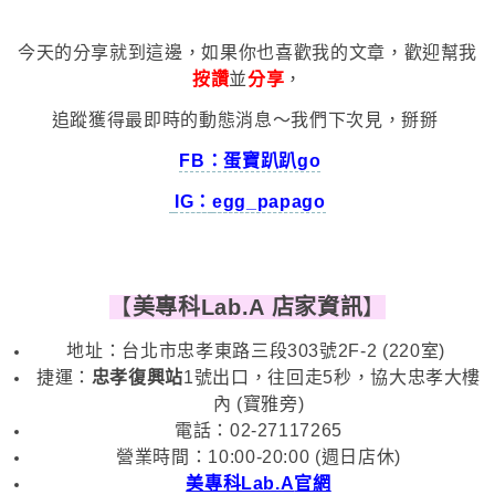
今天的分享就到這邊，如果你也喜歡我的文章，歡迎幫我
按讚
並
分享
，
追蹤獲得最即時的動態消息～我們下次見，掰掰
FB：蛋寶趴趴go
IG：
egg_papago
【
美專科Lab.A
店家資訊
】
地址：台北市忠孝東路三段303號2F-2 (220室)
捷運：
忠孝復興站
1號出口，往回走5秒，協大忠孝大樓
內 (寶雅旁)
電話：02-27117265
營業時間：10:00-20:00 (週日店休)
美專科Lab.A
官網