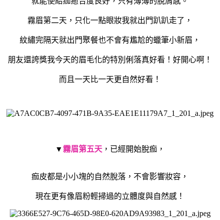
就能使結痂癒合度良好，只有薄薄的脫屑感。
霧眉第二天，只化一點眼妝我就出門趴趴走了，
紋繡完隔天就出門聚餐也不會有尷尬的蠟筆小新眉，
朋友還誇獎我今天的眉毛化的特別俐落真好看！好開心啊！
而且一天比一天更自然好看！
▼
霧眉第五天
，已經開始脫痂，
痂皮都是小小塊的自然脫落，不會影響妝容，
現在更有像眉粉輕掃過的立體度與自然感！