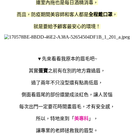
連室內拖也是每日酒精消毒，
而且，防疫期間美容師和客人都是
全程戴口罩
，
就是要給予顧客最安心的環境！
▼先來看看我原本的眉毛吧~
其實
蛋寶
之前有在別的地方霧過眉，
過了兩年不只沒型還有點高低眉，
側面看眉尾的部份還變成淡紅色，讓人苦惱
每次出門一定要花時間畫眉毛，才有安全感，
所以，特地來到「
美專科
」，
讓專業的老師拯救我的眉型。