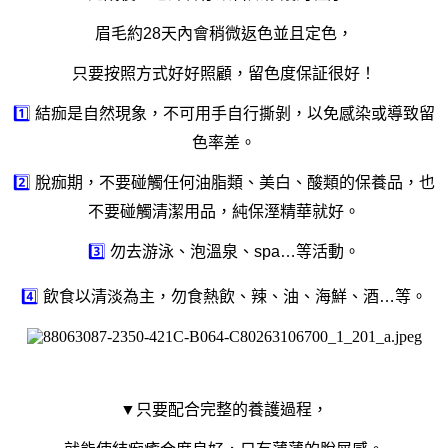
眉毛約28天內會稍微返色並且定色，
只要按照方式好好照顧，留色度保証很好！
1️⃣
結痂是自然現象，不可用手自行撕剝，以免感染或導致留
色率差。
2️⃣
脫痂期，不要碰觸任何油脂類、美白、酸類的保養品，也
不要碰觸清潔用品，純保溼精華就好。
3️⃣
勿去游泳、泡溫泉、spa…等活動。
4️⃣
飲食以清淡為主，勿食熱飲、辣、油、海鮮、酒…等。
▼只要配合完整的養護過程，