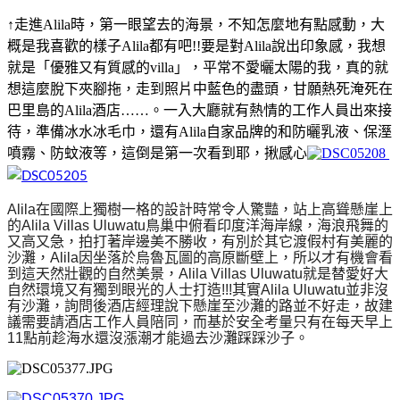
↑走進Alila時，第一眼望去的海景，不知怎麼地有點感動，大
概是我喜歡的樣子Alila都有吧!!要是對Alila說出印象感，我想
就是「優雅又有質感的villa」，平常不愛曬太陽的我，真的就
想這麼脫下夾腳拖，走到照片中藍色的盡頭，甘願熱死淹死在
巴里島的Alila酒店……
。一入大廳就有熱情的工作人員出來接
待，準備冰水冰毛巾，還有Alila自家品牌的和防曬乳液、保溼
噴霧、防蚊液等，這倒是第一次看到耶，揪感心
Alila在國際上獨樹一格的設計時常令人驚豔，站上
高聳懸崖上
的
Alila Villas Uluwatu
鳥巢中俯看印度洋海岸線，海浪飛舞的
又高又急，拍打著岸邊美不勝收，有別於其它渡假村有美麗的
沙灘，Alila因坐落於烏魯瓦圖的高原斷壁上，所以才有機會看
到這天然壯觀的自然美景，
Alila Villas Uluwatu就是替愛好大
自然環境又有獨到眼光的人士打造!!!其實
Alila Uluwatu並非沒
有沙灘，詢問後酒店經理說下懸崖至沙灘的路並不好走，故建
議需要請酒店工作人員陪同，而基於安全考量只有在每天早上
11點前趁海水還沒漲潮才能過去沙灘踩踩沙子。