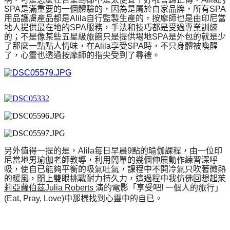
SPA是滿重要的一個體驗的，因為是屬於自家品牌，所有SPA
用品護膚產品都是Alila自行監製生產的，按摩師也是由印尼當
地人提供最在地的SPA服務，手法和技巧都是受過專業訓綀
的；不是像某些五星級旅館只是提供場地SPA是外包的就是少
了那麼一點點人情味，在Alila享受SPA時，不只身體被喚醒
了，心靈也透過按摩師的指尖受到了尋禮。
另外值得一提的是，Alila每日早晨9點的瑜伽課程，由一位印
尼當地男瑜伽老師教導，利用簡單的幾個伸展動作練習深呼
吸，使自已能夠平衡的吸氣吐氣，課程中不開冷氣只吹著微熱
的暖風，閉上雙眼挑戰耐力持久力，這過程中我仿佛回想起
茱
莉亞蘿伯茲Julia Roberts
演的電影「享受吧! 一個人的旅行」
(Eat, Pray, Love)中那樣找到心靈中的自已。