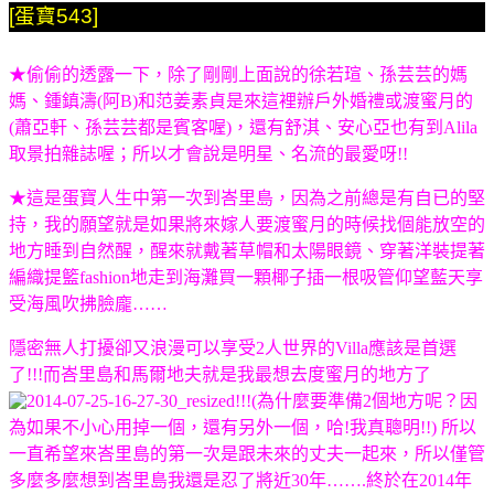
[蛋寶543]
★偷偷的透露一下，除了剛剛上面說的徐若瑄、孫芸芸的媽
媽、鍾鎮濤(阿B)和范姜素貞是來這裡辦戶外婚禮或渡蜜月的
(蕭亞軒、孫芸芸都是賓客喔)，還有舒淇、安心亞也有到Alila
取景拍雜誌喔；所以才會說是明星、名流的最愛呀!!
★這是蛋寶人生中第一次到峇里島，因為之前總是有自已的堅
持，我的願望就是如果將來嫁人要渡蜜月的時候找個能放空的
地方睡到自然醒，醒來就戴著草帽和太陽眼鏡、穿著洋裝提著
編織提籃fashion地走到海灘買一顆椰子插一根吸管仰望藍天享
受海風吹拂臉龐……
隱密無人打擾卻又浪漫可以享受2人世界的Villa應該是首選
了!!!而峇里島和馬爾地夫就是我最想去度蜜月的地方了
!!!(為什麼要準備2個地方呢？因
為如果不小心用掉一個，還有另外一個，哈!我真聰明!!
)
所以
一直希望來峇里島的第一次是跟未來的丈夫一起來，所以僅管
多麼多麼想到峇里島我還是忍了將近30年…….終於在2014年