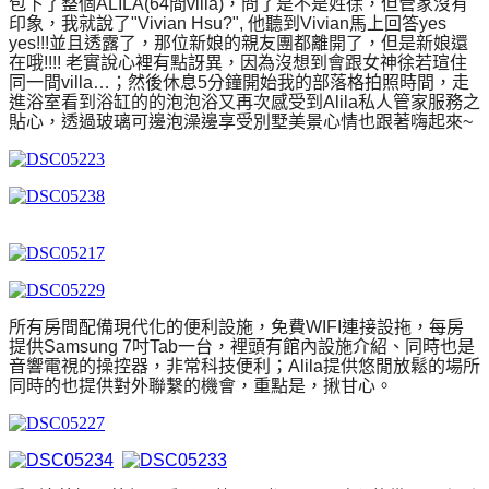
包下了整個ALILA(64間villa)，問了是不是姓徐，但管家沒有
印象，我就說了"Vivian Hsu?", 他聽到Vivian馬上回答yes
yes!!!並且透露了，那位新娘的親友團都離開了，但是新娘還
在哦!!!! 老實說心裡有點訝異，因為沒想到會跟女神徐若瑄住
同一間villa…
；然後休息5分鐘開始我的部落格拍照時間，走
進浴室看到浴缸的的泡泡浴又再次感受到Alila私人管家服務之
貼心，透過玻璃可邊泡澡邊享受別墅美景心情也跟著嗨起來
~
所有房間配備現代化的便利設施，免費WIFI連接設拖，每房
提供Samsung 7吋Tab一台，裡頭有館內設施介紹、同時也是
音響電視的操控器，非常科技便利；Alila提供悠閒放鬆的場所
同時的也提供對外聯繫的機會，重點是，揪甘心
。