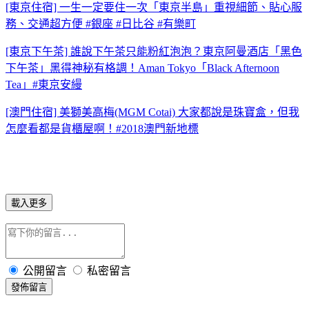
[東京住宿] 一生一定要住一次「東京半島」重視細節、貼心服
務、交通超方便 #銀座 #日比谷 #有樂町
[東京下午茶] 誰說下午茶只能粉紅泡泡？東京阿曼酒店「黑色
下午茶」黑得神秘有格調！Aman Tokyo「Black Afternoon
Tea」#東京安縵
[澳門住宿] 美獅美高梅(MGM Cotai) 大家都說是珠寶盒，但我
怎麼看都是貨櫃屋啊！#2018澳門新地標
載入更多
公開留言
私密留言
發佈留言