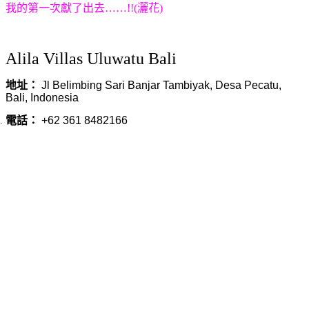
我的第一次獻了出去……
!!(灑花)
Alila Villas Uluwatu Bali
地址：
Jl Belimbing Sari Banjar Tambiyak, Desa Pecatu,
Bali, Indonesia
電話：
+62 361 8482166