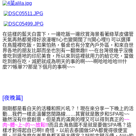
在這樣的藍天白雲下，一邊吃飯一邊欣賞海景看著綠草皮儘管
天氣再熱都覺得好浪漫喔!!心也變開闊了!!(開心哩!!) 可以選擇
在鳥籠裡吃飯，如果怕熱，餐桌也有分室內戶外區，和來自世
界各地的朋友比鄰而坐也別有一翻樂趣!! ~~在台灣很幾乎沒機
會吃到道地的印尼美食，所以來到這裡就用力的給它吃，當做
吃到飽在吃，減肥就成為明天的事的啊~~~啊哈哈哈哈!!!!什
麼??帳單??那是下個月的事啊~~~
[夜晚篇]
剛剛都是看白天的活種和照片吼？！現在來分享一下晚上的活
動…我們一樣走溫馨悠閒路線……其實就是散步和SPA啦~~
雖然沒有什麼創意，但是真的滿爽的哩又可以得到真正的
~~
肉~體~上~的~~放鬆!!
!而且去海島國不是就是要做SPA嗎
？這
樣才對得起自已啊!! 奇怪，以前去泰國做SPA都覺得很便宜
啊，可是怎麼在峇里島都不是太便宜？好啦言歸正傳，Alila的