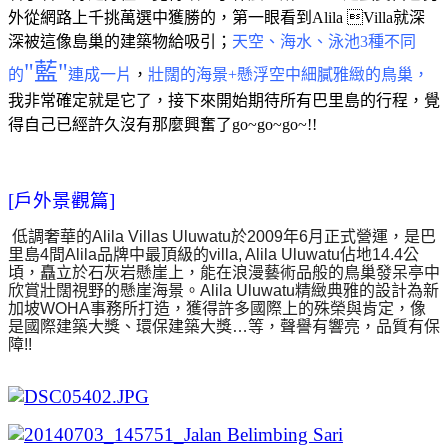
外從網路上千挑萬選中獲勝的，第一眼看到Alila Villa就深
深被這像島巢的建築物給吸引；
天空、海水、泳池3種不同
"藍"
的
連成一片
，
壯闊的海景+懸浮空中細膩雅緻的鳥巢，
我非常確定就是它了，接下來開始期待所有巴里島的行程，覺
得自己已經許久沒有那麼興奮了go~go~go~!!
[戶外景觀篇]
低調奢華的Alila Villas Uluwatu於2009年6月正式營運，是巴
里島4間Alila品牌中最頂級的villa, Alila Uluwatu佔地14.4公
頃，矗立於石灰岩懸崖上，能在浪漫藝術品般的鳥巢發呆亭中
欣賞壯闊視野的懸崖海景。
Alila Uluwatu精緻典雅的設計為新
加坡WOHA事務所打造，獲得許多國際上的殊榮與肯定，像
是國際建築大獎、環保建築大獎…等，聲譽有響亮，品質有保
障!!