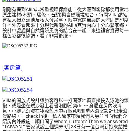
剛剛有提到Alila非常重視環保綠能，從大廳到客房都使用當地
原生建材(木頭、藤條、石頭)與自然環境結合，每間Villa都擁
有私人獨立泳池及私人發呆亭，眼中寬闊無邊的大海即是印度
洋。外表看起來十分現代新潮的Alila其實內心十分心繫家鄉，
設計中處處與自然傳統風情的結合在一起，來這裡會覺得每一
樣色彩都很協調，看了非常舒服。
[客房篇]
Villa的開放式設計讓旅客可以一打開落地窗直接投入泳池的懷
抱，或是坐在矮沙發上看書泡腳潮爽der
~~身體在房內吹冷
氣，小腿兒沉浸在冰涼藍水中好愜意哩!!!房內浴室設計也走浪
漫路線，一check in後，私人管家帶領我們入房並且向我們介
紹房內外設施，順口問了Where r u from? Then we answered
"TAIWAN." 管家就說上個週末6月28日有一位台灣新娘來結婚