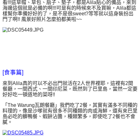
看!!!這草帽、草包、扇子、墊子，都是Alila貼心的備品，來到
海邊這個就是必備的啊!!!可是有的時候來不及買嘛，Alila都這
樣幫你準備好好的了，是不是很sweet?等等就以這身裝扮出
門了啊!! 風景好照片怎麼拍都美啦~~
[食事篇]
來到Alila真的可以不必出門就活在2人世界裡耶，這裡有2間
餐廳，一間西式、一間印尼菜，既然到了巴里島，當然一定要
好好吃一頓道地的菜呀!!
「The Warung瓦朗餐廳」我們吃了2餐，其實有滿多不同種的
料理的，像是沙嗲就有很多不同種類的肉或海鮮，還有來巴里
島必吃的髒鴨餐、蝦餅沾醬，種類繁多，即使吃了2餐也不會
膩
。