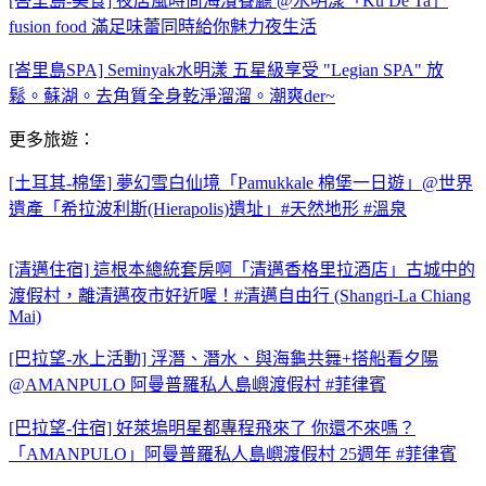
[峇里島-美食] 夜店風時尚海濱餐廳 @水明漾「Ku De Ta」
fusion food 滿足味蕾同時給你魅力夜生活
[峇里島SPA] Seminyak水明漾 五星級享受 "Legian SPA" 放
鬆。蘇湖。去角質全身乾淨溜溜。潮爽der~
更多旅遊：
[土耳其-棉堡] 夢幻雪白仙境「Pamukkale 棉堡一日遊」@世界
遺產「希拉波利斯(Hierapolis)遺址」#天然地形 #溫泉
[清邁住宿] 這根本總統套房啊「清邁香格里拉酒店」古城中的
渡假村，離清邁夜市好近喔！#清邁自由行 (Shangri-La Chiang
Mai)
[巴拉望-水上活動] 浮潛、潛水、與海龜共舞+搭船看夕陽
@AMANPULO 阿曼普羅私人島嶼渡假村 #菲律賓
[巴拉望-住宿] 好萊塢明星都專程飛來了 你還不來嗎？
「AMANPULO」阿曼普羅私人島嶼渡假村 25週年 #菲律賓