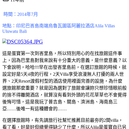
時間：2014年7月
地點：印尼巴峇島南端烏魯瓦圖區阿麗拉酒店Alila Villas
Uluwatu Bali
這是蛋寶第一次到峇里島，所以特別用心的在找旅館這件事
上，因為巴里島對我來說有十分重大的意義，是什麼意義？以
下會說明，哈哈!!!
早在出發峇里島前，在選訂旅館的時候，就
設定好是5天4夜的行程，2天Villa享受浪漫無人打擾的兩人世
界、2天Resort渡假村型的酒店使用裡面完善的設施，為什麼
選旅館那麼重要？就是因為選對了旅館會讓妳只想珍惜眼前般
的捨不得離開酒店，就算沒有看到外頭的花花草草也不會覺得
後悔可惜，這是我玩了普吉島、關島、濟洲島、海南島三
亞……後唯一有這種體會的……
在選擇旅館時，有先請旅行社幫忙推薦目前最夯的2間villa，
看了看，好是好但總覺得缺少了什麼，所以Alila是蛋寶自已另