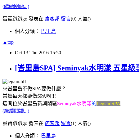
(繼續閱讀...)
蛋寶趴趴go 發表在
痞客邦
留言
(0)
人氣(
)
個人分類：
巴里島
▲top
Oct
13
Thu
2016
15:50
[峇里島SPA] Seminyak水明漾 五星
來峇里島不做SPA要做什麼？
當然每天都要做SPA啊!!!
這間位於峇里島新興鬧區
Seminyak水明漾
的
Legian SPA
,
(繼續閱讀...)
蛋寶趴趴go 發表在
痞客邦
留言
(1)
人氣(
)
個人分類：
巴里島