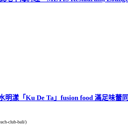
漾「Ku De Ta」fusion food 滿足
ch-club-bali/)