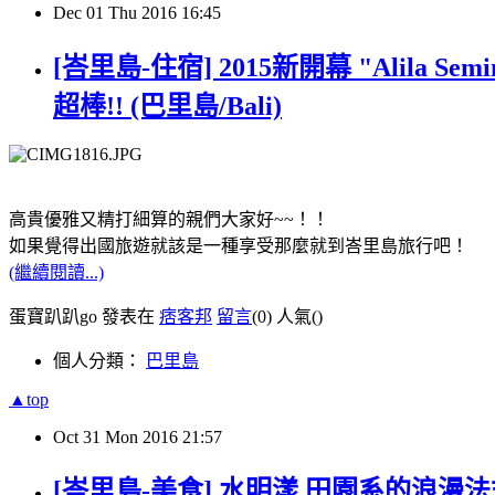
Dec
01
Thu
2016
16:45
[峇里島-住宿] 2015新開幕 "Alil
超棒!! (巴里島/Bali)
高貴優雅又精打細算的親們大家好~~！！
如果覺得出國旅遊就該是一種享受那麼就到峇里島旅行吧！
(繼續閱讀...)
蛋寶趴趴go 發表在
痞客邦
留言
(0)
人氣(
)
個人分類：
巴里島
▲top
Oct
31
Mon
2016
21:57
[峇里島-美食] 水明漾 田園系的浪漫法式地中海料理 