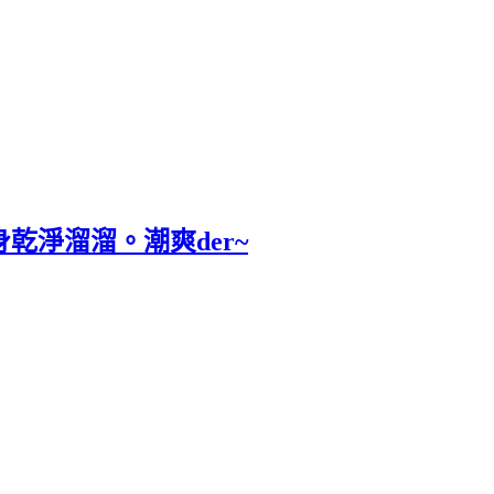
質全身乾淨溜溜。潮爽der~