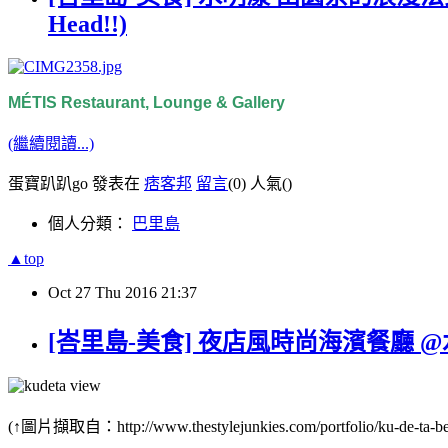
Head!!)
MÉTIS Restaurant, Lounge & Gallery
(繼續閱讀...)
蛋寶趴趴go 發表在
痞客邦
留言
(0)
人氣(
)
個人分類：
巴里島
▲top
Oct
27
Thu
2016
21:37
[峇里島-美食] 夜店風時尚海濱餐廳 @水明
(↑圖片擷取自：http://www.thestylejunkies.com/portfolio/ku-de-ta-bea