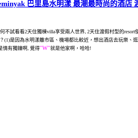
li-Seminyak 巴里島水明漾 最潮最時尚的酒店 渡
試看看2天住獨棟villa享受兩人世界,
2天住渡假村型的reso
？
(1)是因為水明漾離市區、機場都比較近，想出酒店去玩樂、逛
"W"
是情有獨鐘啊, 覺得
就是他家啊，哈哈!