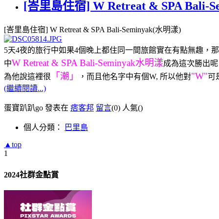
[峇里島住宿] W Retreat & SPA Ba
[峇里島住宿] W Retreat & SPA Bali-Seminyak(水明漾)
5天4夜的旅行中如果4個晚上都住同一間旅館實在有點無趣，那何不
W Retreat & SPA Bali-Seminyak水明漾
中
成為這次勝出呢
「潮」
"W"
為他說這裡很
，
而且他名字中有個W, 所以他
對
可
(繼續閱讀...)
蛋寶趴趴go 發表在
痞客邦
留言
(0)
人氣(
)
個人分類：
巴里島
▲top
1
2024社群金點賞