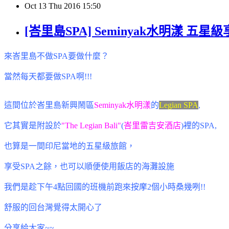
Oct
13
Thu
2016
15:50
[峇里島SPA] Seminyak水明漾 五星
來峇里島不做SPA要做什麼？
當然每天都要做SPA啊!!!
這間位於峇里島新興鬧區
Seminyak水明漾
的
Legian SPA
,
它其實是
附設於
"The Legian Bali"
(
峇里雷吉安酒店
)裡的SPA,
也算是一間印尼當地的五星級旅館，
享受SPA之餘，也可以順便使用飯店的海灘設施
我們是趁下午4點回國的班機前跑來按摩2個小時桑幾咧!!
舒服的回台灣覺得太開心了
分享給大家~~