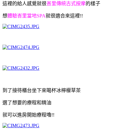
這裡的給人感覺就很
峇里傳統古式按摩
的樣子
想
體驗峇里當地SPA
就很適合來這裡!!
到了接待櫃台坐下來喝杯冰檸檬草茶
選了想要的療程和精油
就可以進房開始療程嚕!!