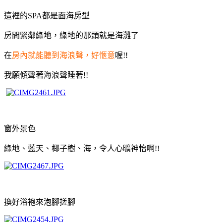
這裡的SPA都是面海房型
房間緊鄰綠地，綠地的那頭就是海灘了
在
房內就能聽到海浪聲，好愜意
喔!!
我願傾聲著海浪聲睡著!!
窗外景色
綠地、藍天、椰子樹、海，令人心曠神怡啊!!
換好浴袍來泡腳搓腳