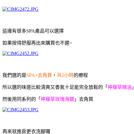
這邊有很多SPA產品可以選擇
如果按得舒服再出來購買也不遲~
我們選的是
SPA+去角質
，
共2小時
的療程
所以選的味道比較清爽又香氣十足能完全放鬆的「
檸檬草精油
然後用同系列的「
檸檬草玫瑰海鹽
」去角質
再來就進房更衣洗腳囉