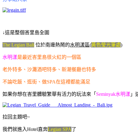
↓這是整個峇里島全圖
The Legian Bali
位於南邊熱鬧的
水明漾區
(
黃色瑩光筆處
)
水明漾
是最近峇里島很火紅的一個區
老外特多、沙灘酒吧特多、新潮餐廳也特多
不論吃飯、逛街、做SPA在這裡都能滿足
如果你想在峇里體驗繁華有活力的玩法來「
Seminyak水明漾
」
拉回主題吧~
我們就進入Hotel直奔
Legian SPA
了