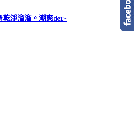
質全身乾淨溜溜。潮爽der~