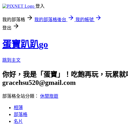
登入
我的部落格
我的部落格後台
我的帳號
登出
蛋寶趴趴go
跳到主文
你好，我是「蛋寶」！吃飽再玩，玩累就吃
gracehsu520@gmail.com
部落格全站分類：
休閒旅遊
相簿
部落格
名片