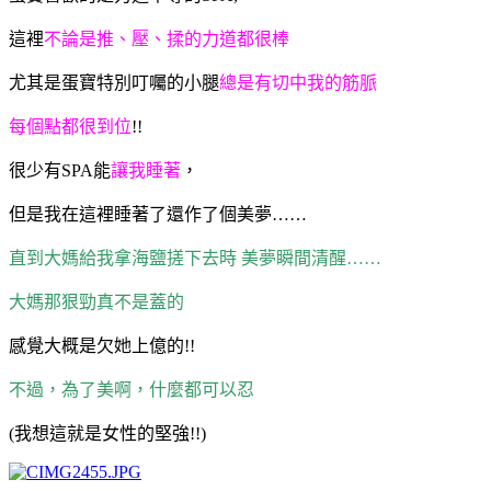
這裡
不論是推、壓、揉的力道都很棒
尤其是蛋寶特別叮囑的小腿
總是有切中我的筋脈
每個點都很到位
!!
很少有SPA能
讓我睡著
，
但是我在這裡睡著了還作了個美夢……
直到大媽給我拿海鹽搓下去時 美夢瞬間清醒……
大媽那狠勁真不是蓋的
感覺大概是欠她上億的!!
不過，為了美啊，什麼都可以忍
(我想這就是女性的堅強!!)