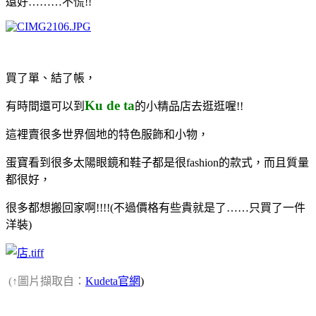
還好………
不慌
!!
買了單、結了帳，
Ku de ta
有時間還可以到
的小精品店去逛逛喔!!
這裡賣很多世界個地的特色服飾和小物，
蛋寶看到很多太陽眼鏡和鞋子都是很fashion的款式，而且質量
都很好，
很多都想搬回家啊!!!!(
不過價格有些貴就是了
……只買了一件
洋裝
)
(↑圖片擷取自：
Kudeta官網
)