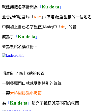
Ku de ta
就建議把名字拆開為
「
」
並告訴印尼當局「
Kuta
」(庫塔)是峇里島的一個地名
中間加上自已名字
馬德
(Ma
de
)中「
de
」的音
Ku de ta
成為了
「
」
並為餐館名稱注冊。
我們訂了晚上8點的位置
一到餐廳門口就感受到特別的氣氛
一顆
大榕樹掛滿小燈籠
Ku de ta
為
「
」
點亮了餐廳與眾不同的氛圍