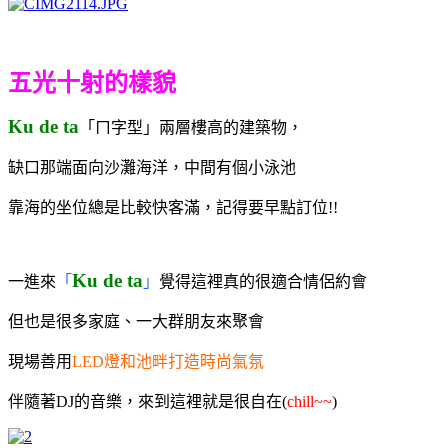
五光十射的樣貌
Ku de ta
「ㄇ字型」兩層樓高的建築物，
缺口那端面向沙灘海洋，
中間有個小泳池
靠海的坐位總是比較快客滿，記得要早點訂位!!
Ku de ta
一進來
「
」
覺得這裡真的很適合情侶約會
但也是很多家庭、一大群朋友來聚會
現場善用
LED燈和池畔打造時尚氣氛
伴隨著DJ的音樂，來到這裡就是很自在(
chill~~
)