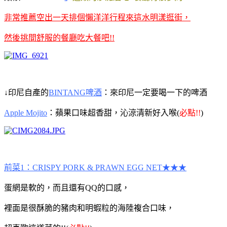
非常推薦空出一天排個懶洋洋行程來這水明漾逛街，
然後挑間舒服的餐廳吃大餐吧!!
↓印尼自產的
BINTANG啤酒
：來印尼一定要喝一下的啤酒
Apple Mojito
：蘋果口味超香甜，沁涼清新好入喉(
必點!!
)
前菜1：CRISPY PORK & PRAWN EGG NET★★★
蛋網是軟的，而且還有QQ的口感，
裡面是很酥脆的豬肉和明蝦粒的海陸複合口味，