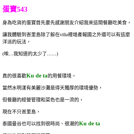
蛋寶543
身為吃貨的蛋寶首先要先感謝朋友介紹我來這間餐廳吃美食，
讓我體驗到峇里島除了躲在villa裡增產報國之外
還可以有這麼
洋派的玩法，
(唉…我知道的太少了……
)
Ku de ta
真的很喜歡
的用餐環境，
當然水明漾有美麗沙灘是得天獨厚的環境優勢，
但餐廳的經營管理和菜色也是一流的，
現在不只峇里島，
Ku de ta
泰國曼谷也可以找到很時尚、很潮的