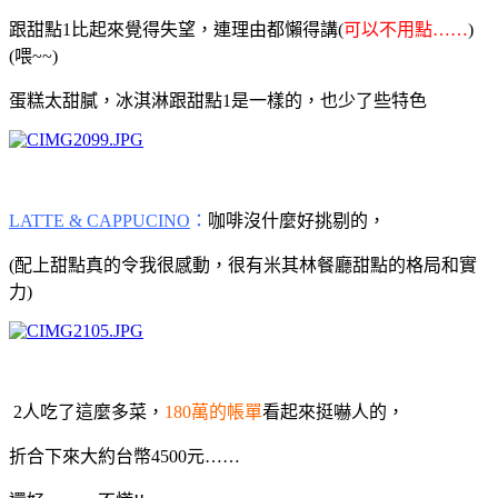
跟甜點1比起來覺得失望，連理由都懶得講(
可以不用點……
)
(喂~~)
蛋糕太甜膩，冰淇淋跟甜點1是一樣的，也少了些特色
LATTE & CAPPUCINO
：
咖啡沒什麼好挑剔的，
(配上甜點真的令我很感動，很有米其林餐廳甜點的格局和實
力
)
2人吃了這麼多菜，
180萬的帳單
看起來挺嚇人的，
折合下來大約台幣4500元……