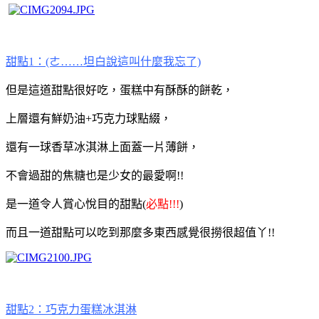
甜點1：(ㄜ……坦白說這叫什麼我忘了)
但是這道甜點很好吃，蛋糕中有酥酥的餅乾，
上層還有鮮奶油+巧克力球點綴，
還有一球香草冰淇淋上面蓋一片薄餅，
不會過甜的焦糖也是少女的最愛啊!!
是一道令人賞心悅目的甜點(
必點!!!
)
而且一道甜點可以吃到那麼多東西感覺很撈很超值丫!!
甜點2：巧克力蛋糕冰淇淋