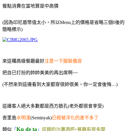
餐點消費在當地算是中高價
(因為印尼盾幣值太小，所以Menu上的價格是省略三個0後的
簡略標示)
來這種高級餐廳最好
注意一下服裝儀容
把自已打扮的帥帥美美的再出席啊~~
(不然來到這邊看到大家都穿很帥很美，你一定會後悔…
)
這邊客人絕大多數都是西方臉孔
(老外都很會享受
)
峇里島
水明漾
(Seminyak)
已經被洋化的差不多了
Ku de ta
類似
「
」
這類的沙灘酒吧+餐廳有很多間