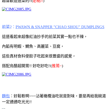
超喜歡這道菜的!!(
必點!!
)
前菜2：
PWAWN & SNAPPER "CHAO SHOU" DUMPLINGS
這道看起來超像紅油抄手的前菜其實一點也不辣，
內餡有明蝦、鯛魚、高麗菜、豆腐，
這些真材食料使餃子吃起來很豐盛的感覺，
搭配烏醋超開胃!! 好吃好吃!!(
推蔫~
)
麵包
：好鬆軟啊~~~沾著橄欖油吃就是對味，要是再給我碗湯
一定通通吃光光!!