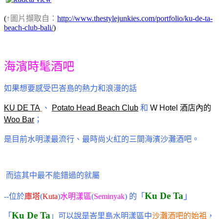
(
↑圖片擷取自：
http://www.thestylejunkies.com/portfolio/ku-de-ta-
beach-club-bali/
)
海濱時髦酒吧
如果想要感受巴峇島的熱力和浪漫的話
KU DE TA
、
Potato Head Beach Club
和
W Hotel 酒店內的
Woo Bar
；
是目前水明漾最流行、最時尚火紅的三間海濱沙灘酒吧。
而這其中最不能錯過的就屬
Ku De Ta
」
--位於
庫塔
(
Kuta
)
水明漾區
(
Seminyak
) 的
「
Ku De Ta
「
」
可以說是峇里島水明漾區中
沙灘酒吧的始袓
，