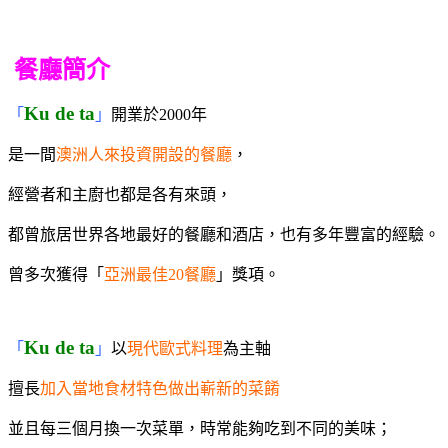
餐廳簡介
Ku de ta
「
」
開業於
2000年
是一間
澳洲人來投資開設的餐廳
，
經營者和主廚也都是各有來頭，
都曾旅居世界各地最好的餐廳和酒店，也有多年豐富的經驗。
曾
多次獲得「
亞洲最佳20餐廳
」獎項。
Ku de ta
「
」
以
現代歐式料理
為主軸
擅長
加入當地食材特色做出嶄新的菜餚
並且每三個月換一次菜單，時常能夠吃到不同的美味；