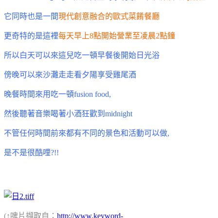
它同時也是一間
現代創意融合的歐式菜餚餐廳
更奇特的是這裡
每天早上8點開始營業至凌晨2點鐘
所以白天可以來這兒吃一頓早餐後開始日光浴
傍晚可以來沙灘走走看夕陽享受雞尾酒
晚餐時間來用吃一頓fusion food,
然後聽著音樂喝著小酒狂歡到midnight
不管任何時間前來都有不同的景色和活動可以做,
是不是很酷哩?!!
(↑啤片擷取自：
http://www.keyword-