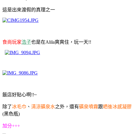
這是出來渡假的真理之一
食尚玩家
浩子
也是在Alila爽爽住，玩一天!!
飯店好貼心啊!!~
除了
冰毛巾
、
清涼礦泉水
之外，還有
礦泉噴霧
跟
晒後冰感凝膠
(黑色瓶)
加分+++