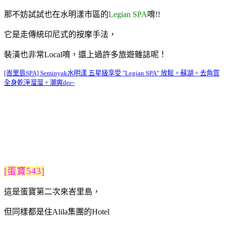
那不妨試試也在水明漾市區的
Legian SPA
唷!!
它是走傳統印尼式的按摩手法，
裝潢也非常Local唷，還上過許多旅遊雜誌呢！
[峇里島SPA] Seminyak水明漾 五星級享受 "Legian SPA" 放鬆。蘇湖。去角質
全身乾淨溜溜。潮爽der~
[蛋寶543]
這是蛋寶第二次來峇里島，
但同樣都是住Alila集團的Hotel