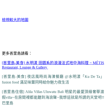
檢視較大的地圖
更多峇里島請看：
[峇里島-美食] 水明漾 田園系的浪漫法式地中海料理 ~ MÉTIS
Restaurant, Lounge & Gallery
[峇里島-美食] 夜店風時尚海濱餐廳 @水明漾「Ku De Ta」
fusion food 滿足味蕾同時給你魅力夜生活
[峇里島住宿] Alila Villas Uluwatu Bali 明星的最愛頂級奢華渡
假villa~在房間裡都能聽到海浪聲~我想這就是所謂的天堂吧!!
巴里島