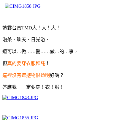
這露台真TMD大！大！大！
泡茶、聊天、日光浴、
還可以…做……愛……做…的…事，
但
真的要穿衣服拜託
！
這裡沒有遮避物很透明
好嗎？
答應我！一定要穿！衣！服！