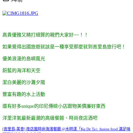
高貴優雅又精打細算的親們大家好~~！！
如果覺得出國旅遊就該是一種享受那麼就到峇里島旅行吧！
優美浪漫的島嶼風光
蔚藍的海洋和天空
潔白美麗的沙灘夕陽
豐富有趣的水上活動
還有好多unique的印尼傳統小店跟物美價廉好東西
洋里洋氣最新最潮的高級餐館、時尚夜店酒吧
[峇里島-美食] 夜店風時尚海濱餐廳 @水明漾「Ku De Ta」fusion food 滿足味