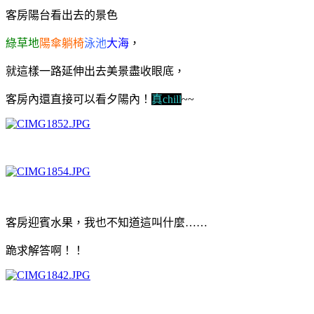
客房陽台看出去的景色
綠草地
陽傘躺椅
泳池
大海
，
就這樣一路延伸出去美景盡收眼底，
客房內還直接可以看夕陽內！
真chill
~~
客房迎賓水果，我也不知道這叫什麼……
跪求解答啊！
！