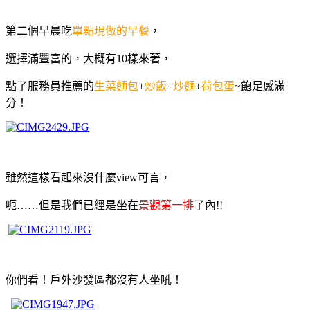
第二個早晨吃
單點現做的早餐
，
選擇滿豐富的，大概有10樣來著，
點了服務員推薦的
生菜麵包
+
炒飯
+
炒麵
+
荷包蛋
~飽足感滿
分！
雖然這樣看起來沒什麼view可言，
呃……但是我們已經是坐在
景觀第一排
了內!!
你們看！戶外沙發區都沒有人坐吼！