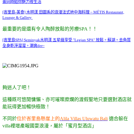
蕾同時給你魅力夜生活
[峇里島-美食] 水明漾 田園系的浪漫法式地中海料理 ~ MÉTIS Restaurant,
Lounge & Gallery
最重要的是還有令人陶醉放鬆的芳療SPA！！
[峇里島SPA] Seminyak水明漾 五星級享受 "Legian SPA" 放鬆。蘇湖。去角質
全身乾淨溜溜。潮爽der~
夠迷人了吧！
這種既可悠閒慵懶、亦可璀璨糜爛的渡假聖地只要選對酒店就
能玩得更加暢快極致！
不同於
位於峇里島懸崖上的
Alila Villas Uluwatu Bali
適合
躲在
villa裡增產報國耍浪漫，屬於「蜜月型酒店」