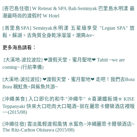
[峇巴島住宿] W Retreat & SPA Bali-Seminyak 巴里島水明漾 最
潮最時尚的渡假村 W Hotel
[峇里島SPA] Seminyak水明漾 五星級享受 "Legian SPA" 放
鬆。蘇湖。去角質全身乾淨溜溜。潮爽der~
更多海島請看：
[大溪地-波拉波拉] ❤渡假天堂、蜜月聖地❤ Tahiti ~we are
coming~ (行前準備)
[大溪地-波拉波拉] ❤渡假天堂、蜜月聖地❤ 走吧！我們去Bora
Bora 親魟魚+與鯊魚共游~
[沖繩美食] 入口即化的和牛"沖繩牛" ✮喜瀨鐵板燒✮ KISE
Teppanyaki 快來大口吃肉大口喝酒~就在麗思卡爾頓酒店裡哦
~~(2015/08)
[沖繩住宿] 雲淡風輕渡假風情 水藍色~沖繩麗思卡爾頓酒店~
The Ritz-Carlton Okinawa (2015/08)