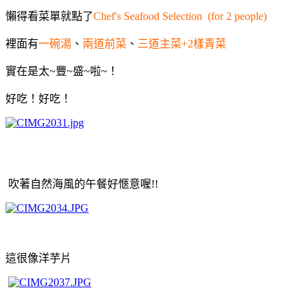
懶得看菜單就點了
Chef's Seafood Selection (for 2 people)
裡面有
一碗湯
、
兩道前菜
、
三道主菜+2樣青菜
實在是太~豐~盛~啦~！
好吃！好吃！
吹著自然海風的午餐好愜意喔!!
這很像洋芋片