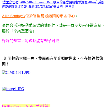
[峇里島住宿] Alila Villas Uluwatu Bali 明星的最愛頂級奢華渡假villa~在房間
裡都能聽到海浪聲~我想這就是所謂的天堂吧!! 巴里島
Alila Seminyak
位於峇里島最熱鬧的市區中心
，
很適合活潑好動愛玩樂的情侶們，或是一群朋友來狂歡慶祝，
屬於「享樂型酒店」
好好的規畫，每晚都能有樂子可找！
↓無圍牆的大廳一角，雙面都有陽光照射進來，
坐在這裡很悠
閒！
[Alila Ocean Suite房型篇]