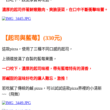
濃厚的起司伴著
鮮嫩
雞肉、
爽脆
菠菜
，在口中不斷衝擊味蕾。
⠀⠀⠀⠀⠀⠀
【起司與藍莓】(330元)
這款pizza，使用了三種不同口感的起司，
上頭還放滿了自製的藍莓果醬，
一口咬下，濃厚的起司味裡，帶有藍莓特有的清香，
那鹹甜的滋味好吃的讓人難忘，激推！
若吃膩了傳統的鹹 pizza，可以試試這款
pizza界裡的小清新
~~（飛舞）