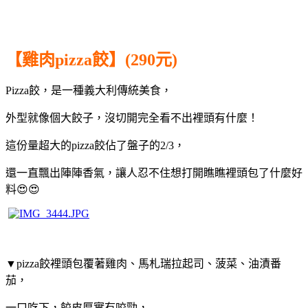
【雞肉pizza餃】(290元)
Pizza餃，是一種義大利傳統美食，
外型就像個大餃子，沒切開完全看不出裡頭有什麼！
這份量超大的pizza餃佔了盤子的2/3，
還一直飄出陣陣香氣，讓人忍不住想打開瞧瞧裡頭包了什麼好
料😍😍
▼pizza餃裡頭包覆著雞肉、馬札瑞拉起司、
菠菜、油漬番
茄，
一口吃下，餃皮厚實有咬勁，