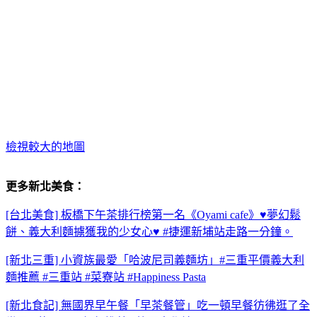
檢視較大的地圖
更多新北美食：
[台北美食] 板橋下午茶排行榜第一名《Oyami cafe》♥夢幻鬆
餅、義大利麵擄獲我的少女心♥ #捷運新埔站走路一分鐘。
[新北三重] 小資族最愛「哈波尼司義麵坊」#三重平價義大利
麵推薦 #三重站 #菜寮站 #Happiness Pasta
[新北食記] 無國界早午餐「早茶餐管」吃一頓早餐彷彿逛了全