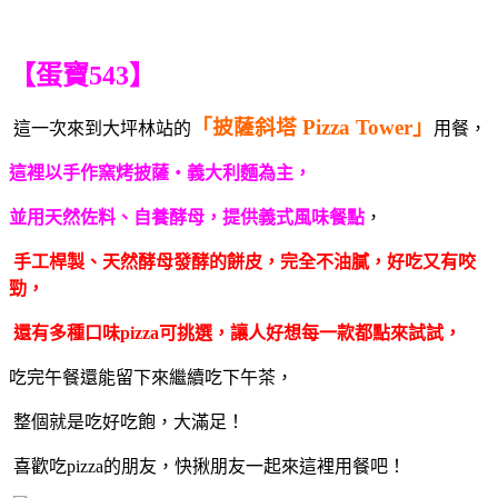
【蛋寶543】
「披薩斜塔 Pizza Tower」
這一次來到大坪林站的
用餐，
這裡以手作窯烤披薩・義大利麵為主，
並用天然佐料、自養酵母，提供義式風味餐點
，
手工桿製、天然酵母發酵的餅皮，完全不油膩，好吃又有咬
勁，
還有多種口味pizza可挑選，讓人好想每一款都點來試試，
吃完午餐還能留下來繼續吃下午茶，
整個就是吃好吃飽，大滿足！
喜歡吃pizza的朋友，快揪朋友一起來這裡用餐吧！