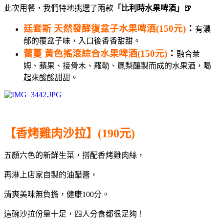
此次用餐，我們特地挑選了兩款
「比利時水果啤酒」🍺
廷套斯 天然發酵復盆子水果啤酒(150元)
：
有濃
郁的覆盆子味，入口後香香甜甜。
蕾蔓 黃色搖滾綜合水果啤酒(150元)
：
融合萊
姆、蘋果、接骨木、羅勒、鳳梨釀製而成的水果酒，喝
起來酸酸甜甜。
【香烤雞肉沙拉】(190元)
五顏六色的新鮮生菜，搭配香烤雞肉絲，
再淋上店家自製的油醋醬，
清爽美味無負擔，健康100分。
這碗沙拉份量十足，四人分食都很足夠！