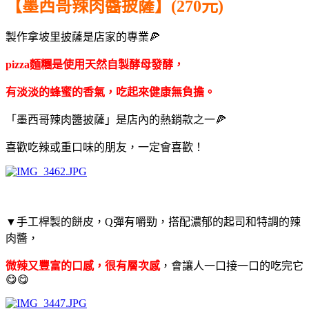
【墨西哥辣肉醬披薩】(270元)
製作拿坡里披薩是店家的專業🍕
pizza麵糰是使用天然自製酵母發酵，
有淡淡的蜂蜜的香氣，吃起來
健康無負擔。
「墨西哥辣肉醬披薩」是店內的熱銷款之一🍕
喜歡吃辣或重口味的朋友，一定會喜歡！
▼手工桿製的餅皮，Q彈有嚼勁，搭配濃郁的起司和特調的辣
肉醬，
微辣又豐富的口感，很有層次感
，會讓人一口接一口的吃完它
😋😋