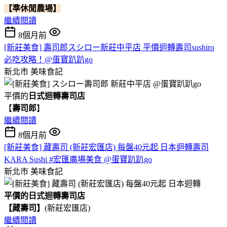
【準休閒農場】
繼續閱讀
8個月前
[新莊美食] 壽司郎スシロー新莊中平店 平價迴轉壽司sushiro
必吃攻略！@蛋寶趴趴go
新北市
美味食記
平價的
日式迴轉壽司店
【
壽司郎
】
繼續閱讀
8個月前
[新莊美食] 藏壽司 (新莊宏匯店) 每盤40元起 日本迴轉壽司
KARA Sushi #宏匯廣場美食 @蛋寶趴趴go
新北市
美味食記
平價的日式迴轉壽司店
【藏壽司】
(新莊宏匯店)
繼續閱讀