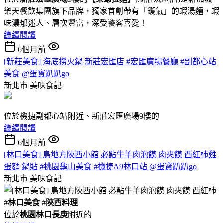
樂天餐飲集團旗下品牌，獨家首創帶有「鑊氣」的蝦湯麵，蝦
味濃郁迷人、層次豐富，深受饕客喜愛！
繼續閱讀
6個月前
[新莊美食] 海底撈火鍋 新莊宏匯店 #宏匯廣場餐廳 #副都心站
美食 @蛋寶趴趴go
新北市
美味食記
位於機捷副都心站附近、新莊宏匯廣場9樓的
繼續閱讀
6個月前
[林口美食] 鳥地方陝西小館 必點牛羊肉泡饃 肉夾饃 西紅柿雞
蛋麵 鍋貼 #桃園龜山美食 #機捷A9林口站 @蛋寶趴趴go
新北市
美味食記
#
林口美食
#
陝西料理
位於
桃園林口長庚
附近的