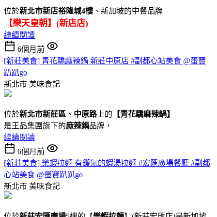
位於
新北市新店裕隆城4樓
、新加坡的中餐品牌
【樂天皇朝】(新店店)
繼續閱讀
6個月前
[新莊美食] 青花驕麻辣鍋 新莊中原店 #副都心站美食 @蛋寶
趴趴go
新北市
美味食記
位於
新北市新莊區、中原路
上的
【
青花驕麻辣鍋
】
是王品集團旗下的
麻辣鍋
品牌，
繼續閱讀
6個月前
[新莊美食] 樂蝦拉麵 有鑊氣的蝦湯拉麵 #宏匯廣場餐廳 #副都
心站美食 @蛋寶趴趴go
新北市
美味食記
位於
新莊宏匯廣場
5樓的【
樂蝦拉麵
】(新莊宏匯店)是新加坡