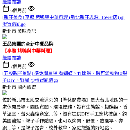
繼續閱讀
6個月前
[新莊美食] 享鴨 烤鴨與中華料理 (新北新莊思源i-Tower店) @
蛋寶趴趴go
新北市
美味食記
王品集團
的全新
中餐品牌
【享鴨 烤鴨與中華料理】
繼續閱讀
7個月前
[五股親子景點] 準休閒農場 看蝴蝶、竹節蟲、餵可愛動物 #親
子DIY、野餐 @蛋寶趴趴go
新北市
國內旅遊
位於新北市五股交流道旁的【準休閒農場】是大台北地區的一
處休閒農場，園區寬闊、環境優雅，設有生態館、蝴蝶館、香
草溫室、螢火蟲復育室…等，還有提供DIY手工窯烤披薩、釣
美國螯蝦、親子手作體驗，也可以烤肉、野餐、放風箏、奔
跑…等，是親子踏青、校外教學、家庭旅遊的好地點。