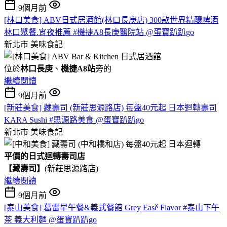
9個月前
[林口美食] ABV日式居酒館(林口長庚店) 300款世界精釀啤酒
林口聚餐.宵夜推薦 #機捷A8長庚醫院站 @蛋寶趴趴go
新北市
美味食記
位於
林口長庚
、
機捷A8站
旁的
繼續閱讀
9個月前
[新莊美食] 藏壽司 (新莊思源路店) 每盤40元起 日本迴轉壽司
KARA Sushi #思源路美食 @蛋寶趴趴go
新北市
美味食記
平價的日式迴轉壽司店
【藏壽司】
(新莊思源路店)
繼續閱讀
9個月前
[泰山美食] 葛雷早午餐&義式餐館 Grey Easě Flavor #泰山下午
茶 義大利麵 @蛋寶趴趴go