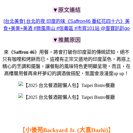
▼原文連結
[台北美食] 台北的夜 印度的味《Saffron46 番紅花四十六》美
食+美景+美酒 #微風南山 #信義區 #市貿101站 @蛋寶趴趴go
▼推薦原因
來《
Saffron 46
》用餐，將會打破你印度菜的傳統認知，絕不
只有咖哩和烤餅而已。這裡有正宗又道地的印度菜色，再搭上
精心的烹調和擺盤，讓餐點的風味特色更明顯呈現，
而且，在
高樓層用餐
再來杯夢幻的調酒做搭配，
氛圍會浪漫度up up！
【
小後苑Backyard Jr. (大直Dazhi)
】