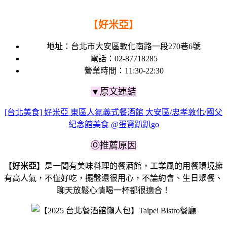
【
好米亞
】
地址：台北市大安區敦化南路一段270巷6號
電話：02-87718285
營業時間：11:30-22:30
▼原文連結
[台北美食] 好米亞 東區人氣義式餐酒館 大安區/忠孝敦化/國父
紀念館美食 @蛋寶趴趴go
Ⓞ推薦原因
【
好米亞
】是一間有美味料理的餐酒館，工業風的用餐環境擁
有高人氣，不僅好吃，擺盤還很用心，不論約會、生日聚餐、
聊天放鬆心情喝一杯都很適合！