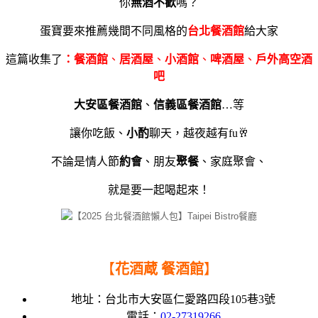
你
無酒不歡
嗎？
蛋寶要來推薦幾間不同風格的
台北
餐酒館
給大家
這篇收集了
：餐酒館
、
居酒屋
、
小酒館
、
啤酒屋
、
戶外高空酒
吧
大安區餐酒館
、
信義區餐酒館
…等
讓你吃飯、
小酌
聊天，越夜越有fu🥂
不論是情人節
約會
、朋友
聚餐
、家庭聚會、
就是要一起喝起來！
【
花酒蔵 餐酒館
】
地址：
台北市大安區仁愛路四段105巷3號
電話：
02-27319266