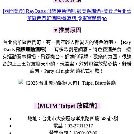
[西門美食] RayDarts 飛鏢運動酒吧 網美系調酒+美食 #台北萬
華區西門町酒吧/餐酒館 @蛋寶趴趴go
▼推薦原因
台北萬華區西門町，有一間年輕人都愛去的特色酒吧，【
Ray
Darts 飛鏢運動酒吧
】，有多款創意調酒 + 特色餐酒美食，還
有運動賽事轉播、飛鏢機台。舒適的環境、歡樂的氛圍，很適
合約上三五好友聊天小酌、玩骰盅，射射飛鏢放鬆心情、舒緩
疲累，Party all night解鎖花式狂歡！
【
MUIM Taipei 放感情
】
地址：台北市大安區忠孝東路四段248巷3號
電話：02-27311717
營業時間：18:00~02:00