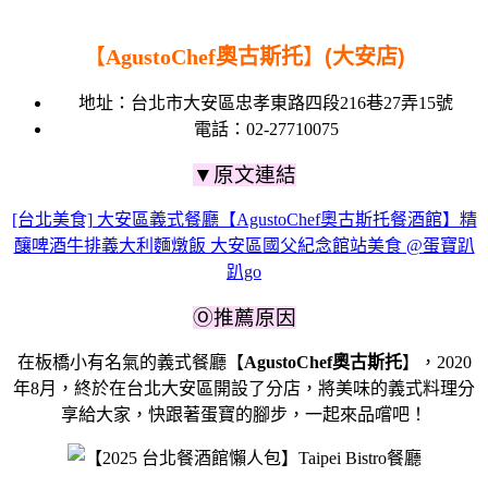
【
AgustoChef奧古斯托
】
(大安店)
地址：
台北市大安區忠孝東路四段216巷27弄15號
電話：
02-27710075
▼原文連結
[台北美食] 大安區義式餐廳【AgustoChef奧古斯托餐酒館】精
釀啤酒牛排義大利麵燉飯 大安區國父紀念館站美食 @蛋寶趴
趴go
Ⓞ推薦原因
在板橋小有名氣的義式餐廳【
AgustoChef奧古斯托
】，2020
年8月，終於在台北大安區開設了分店，將美味的義式料理分
享給大家，快跟著蛋寶的腳步，一起來品嚐吧！