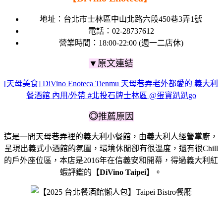
地址：台北市士林區中山北路六段450巷3弄1號
電話：02-28737612
營業時間：18:00-22:00 (週一二店休)
▼
原文連結
[天母美食] DiVino Enoteca Tienmu 天母巷弄老外都愛的 義大利
餐酒館 內用/外帶 #北投石牌士林區 @蛋寶趴趴go
◎
推薦原因
這是一間天母巷弄裡的義大利小餐館，由義大利人經營掌廚，
呈現出義式小酒館的氛圍，環境休閒卻有很溫度，還有很Chill
的戶外座位區，本店是2016年在信義安和開幕，得過義大利紅
蝦評鑑的【
DiVino Taipei
】。