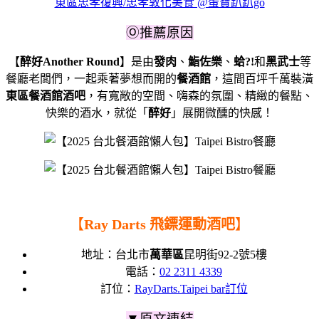
東區忠孝復興/忠孝敦化美食 @蛋寶趴趴go
Ⓞ推薦原因
【
醉好Another Round
】
是由
發肉
、
鮨佐樂
、
蛤?!
和
黑武士
等
餐廳老闆們，
一起乘著夢想而開的
餐酒館
，
這間百坪千萬裝潢
東區餐酒館酒吧
，有寬敞的空間、嗨森的氛圍、
精緻的餐點、
快樂的酒水，
就從「
醉好
」展開微醺的快感！
【
Ray Darts 飛鏢運動酒吧
】
地址：
台北市
萬華區
昆明街92-2號5樓
電話：
02 2311 4339
訂位：
RayDarts.Taipei bar訂位
▼原文連結