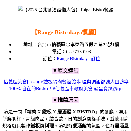
【
Range Bistrokaya餐廳
】
地址：
台北市
信義區
忠孝東路五段71巷25號1樓
電話：
02-27530108
訂位：
Range Bistrokaya 訂位
▼原文連結
[信義區美食] Range鐵板精肉餐酒館 料理與調酒都讓人回訪率
100% 自在的Bistro！#信義區市政府美食 @蛋寶趴趴go
▼推薦原因
這是一間
「
精肉
X
鐵板
X
居酒屋
X
BISTRO
」的餐廳，
選用
新鮮食材、高級肉品，結合歐、日的創意風格手法，
並使用高
規格廚具製作
鐵板燒料理
。
這裡有
餐酒館
的氛圍，也有
居酒屋