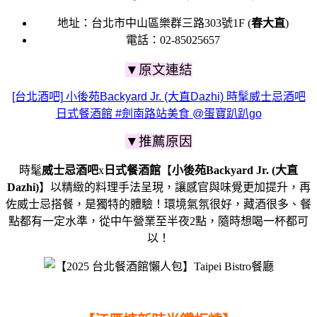
地址：台北市中山區樂群三路303號1F (
春大直
)
電話：02-85025657
▼原文連結
[台北酒吧] 小後苑Backyard Jr. (大直Dazhi) 時髦威士忌酒吧
日式餐酒館 #劍南路站美食 @蛋寶趴趴go
▼推薦原因
時髦
威士忌酒吧
x
日式餐酒館
【
小後苑Backyard Jr. (大直
Dazhi)
】以精緻的料理手法呈現，讓感官與味覺更加提升，再
佐威士忌搭餐，是獨特的體驗！環境氣氛很好，藏酒很多、餐
點都有一定水準，從中午營業至半夜2點，隨時想喝一杯都可
以！