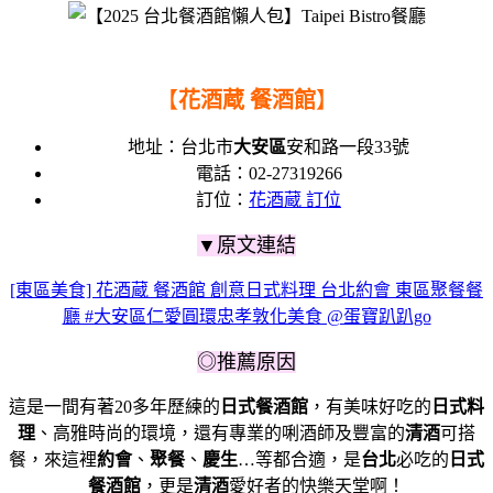
【
花酒蔵 餐酒館
】
地址：
台北市
大安區
安和路一段33號
電話：
02-27319266
訂位：
花酒蔵 訂位
▼原文連結
[東區美食] 花酒蔵 餐酒館 創意日式料理 台北約會 東區聚餐餐
廳 #大安區仁愛圓環忠孝敦化美食 @蛋寶趴趴go
◎推薦原因
這是一間有著20多年歷練的
日式餐酒館
，
有美味好吃的
日式料
理
、高雅時尚的環境，
還有專業的唎酒師及豐富的
清酒
可搭
餐，
來這裡
約會
、
聚餐
、
慶生
…等都合適，
是
台北
必吃的
日式
餐酒館
，
更是
清酒
愛好者的快樂天堂啊！