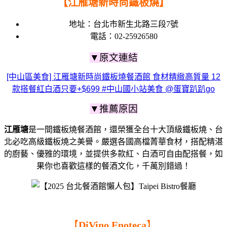
【江雁塘新時尚鐵板燒】
地址：
台北市新生北路三段7號
電話：
02-25926580
▼原文連結
[中山區美食] 江雁塘新時尚鐵板燒餐酒館 食材精緻高質量 12
款搭餐紅白酒只要+$699 #中山國小站美食 @蛋寶趴趴go
▼推薦原因
江雁塘
是一間鐵板燒餐酒館，還榮獲全台十大頂級鐵板燒、台
北必吃高級鐵板燒之美譽。嚴選各國高檔菁華食材，搭配精湛
的廚藝、優雅的環境，並提供多款紅、白酒可自由配搭餐，如
果你也喜歡這樣的餐酒文化，千萬別錯過！
【
DiVino Enoteca
】