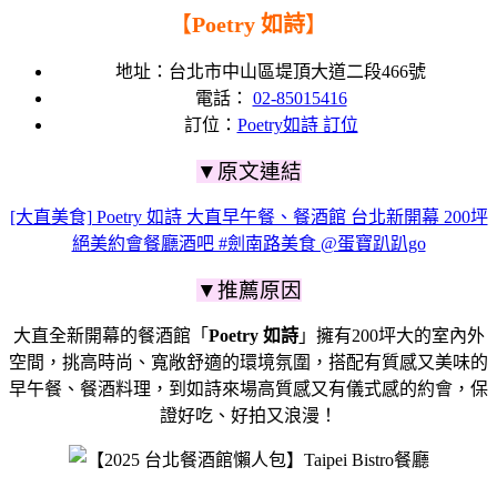
【
Poetry 如詩
】
地址：台北市中山區堤頂大道二段466號
電話：
02-85015416
訂位：
Poetry如詩 訂位
▼原文連結
[大直美食] Poetry 如詩 大直早午餐、餐酒館 台北新開幕 200坪
絕美約會餐廳酒吧 #劍南路美食 @蛋寶趴趴go
▼推薦原因
大直全新開幕的餐酒館「
Poetry 如詩
」擁有200坪大的室內外
空間，挑高時尚、寬敞舒適的環境氛圍，搭配有質感又美味的
早午餐、餐酒料理，到如詩來場高質感又有儀式感的約會，保
證
好吃、好拍又浪漫！