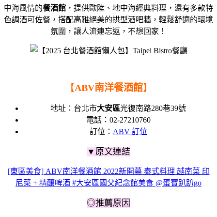
中海風情的
餐酒館
，
提供歐陸、地中海經典料理，
還有多款特
色調酒可佐餐，
搭配高雅絕美的拱型酒吧牆，輕鬆舒適的環境
氛圍，讓人流連忘返，不想回家！
【
ABV南洋餐酒館
】
地址：
台北市
大安區
光復南路280巷39號
電話：
02-27210760
訂位：
ABV 訂位
▼原文連結
[東區美食] ABV南洋餐酒館 2022新開幕 泰式料理 越南菜 印
尼菜 + 精釀啤酒 #大安區國父紀念館美食 @蛋寶趴趴go
◎推薦原因