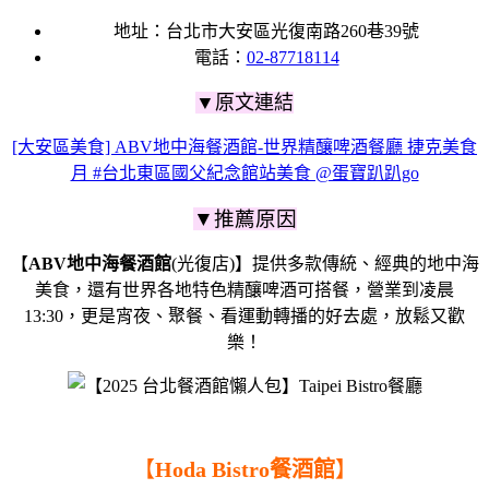
地址：台北市大安區光復南路260巷39號
電話：
02-87718114
▼原文連結
[大安區美食] ABV地中海餐酒館-世界精釀啤酒餐廳 捷克美食
月 #台北東區國父紀念館站美食 @蛋寶趴趴go
▼推薦原因
【
ABV地中海餐酒館
(光復店)】提供多款傳統、經典的地中海
美食，還有世界各地特色精釀啤酒可搭餐，營業到凌晨
13:30，更是宵夜、聚餐、看運動轉播的好去處，放鬆又歡
樂！
【
Hoda Bistro餐酒館
】