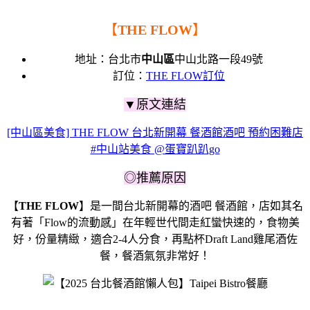
【
THE FLOW
】
地址：台北市
中山區
中山北路一段49號
訂位：
THE FLOW訂位
▼原文連結
[中山區美食] THE FLOW 台北新開幕 餐酒館酒吧 預約困難店
#中山站美食 @蛋寶趴趴go
◎推薦原因
【
THE FLOW
】是一間台北新開幕的酒吧 餐酒館，店如其名
有著「Flow的流動感」在年輕世代間走紅蠻快速的，食物美
好，份量精緻，適合2-4人分食，再點杯Draft Land雞尾酒佐
餐，餐酒氣氛非常好！