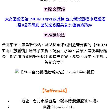
▼原文連結
[大安區餐酒館] MUIM Taipei 放感情 台北新潮酒吧 水煙餐酒
館 #忠孝敦化 國父紀念館美食 @蛋寶趴趴go
▼推薦原因
台北東區、忠孝敦化站、國父紀念館站附近巷弄裡的【
MUIM
Taipei 放感情
】匯聚了美食、調酒、水煙、音樂，是夜幕降臨
後，能盡情放鬆的好去處！來這裡約會、聚餐、慶生、小酌…
等都合適。
【
Saffron46
】
地址：
台北市
松智路17號46樓(
微風南山
46塿)
電話：02-2722 5151