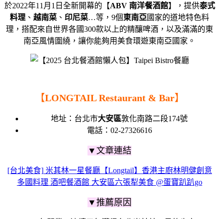
於2022年11月1日全新開幕的【
ABV 南洋餐酒館
】，提供
泰式
料理
、
越南菜
、
印尼菜
…等，9個
東南亞
國家的道地特色料
理，搭配來自世界各國300款以上的精釀啤酒，以及滿滿的東
南亞風情圍繞，讓你能夠用美食環遊東南亞國家。
【
LONGTAIL Restaurant & Bar
】
地址：台北市
大安區
敦化南路二段174號
電話：02-27326616
▼文章連結
[台北美食] 米其林一星餐廳【Longtail】香港主廚林明健創意
多國料理 酒吧餐酒館 大安區六張犁美食 @蛋寶趴趴go
▼推薦原因