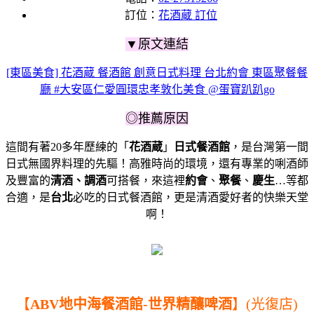
訂位：
花酒蔵 訂位
▼原文連結
[東區美食] 花酒蔵 餐酒館 創意日式料理 台北約會 東區聚餐餐
廳 #大安區仁愛圓環忠孝敦化美食 @蛋寶趴趴go
◎推薦原因
這間有著20多年歷練的「
花酒蔵
」
日式餐酒館
，是台灣第一間
日式無國界料理的先驅！
高雅時尚的環境，
還有專業的唎酒師
及豐富的
清酒、調酒
可搭餐，
來這裡
約會
、
聚餐
、
慶生
…等都
合適，
是
台北
必吃的日式餐酒館，
更是清酒愛好者的快樂天堂
啊！
【
ABV地中海餐酒館-世界精釀啤酒
】(光復店)