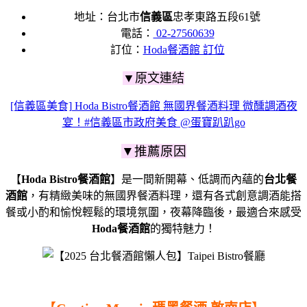
地址：台北市
信義區
忠孝東路五段61號
電話：
02-27560639
訂位：
Hoda餐酒館 訂位
▼原文連結
[信義區美食] Hoda Bistro餐酒館 無國界餐酒料理 微醺調酒夜
宴！#信義區市政府美食 @蛋寶趴趴go
▼推薦原因
【
Hoda Bistro餐酒館
】是一間新開幕、低調而內蘊的
台北餐
酒館
，有精緻美味的無國界餐酒料理，還有各式創意調酒能搭
餐或小酌和愉悅輕鬆的環境氛圍，夜幕降臨後，最適合來感受
Hoda餐酒館
的獨特魅力！