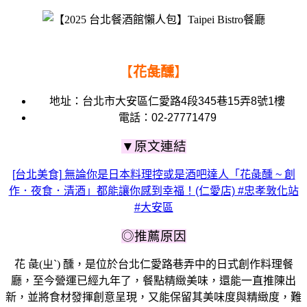
【
花彘醺
】
地址：
台北市大安區仁愛路4段345巷15弄8號1樓
電話：02-27771479
▼原文連結
[台北美食] 無論你是日本料理控或是酒吧達人「花彘醺 ~ 創
作．夜食．清酒」都能讓你感到幸福！(仁愛店) #忠孝敦化站
#大安區
◎推薦原因
花
彘(ㄓˋ)
醺，是
位於台北仁愛路巷弄中的日式創作料理餐
廳，
至今營運已經九年了
，餐點精緻美味
，還能一直推陳出
新，並
將食材發揮創意呈現，又能保留其美味度與精緻度，
難