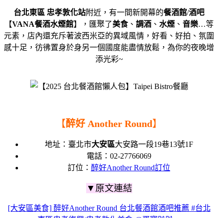
台北東區
忠孝敦化站
附近，有一間新開幕的
餐酒館
/
酒吧
【
VANA餐酒水煙館
】，
匯聚了
美食
、
調酒
、
水煙
、
音樂
…等
元素，
店內還充斥著波西米亞的異域風情，
好看、好拍、氛圍
感十足，
彷彿置身於身另一個國度能盡情放鬆，
為你的夜晚增
添光彩~
【
醉好 Another Round
】
地址：臺北市
大安區
大安路一段19巷13號1F
電話：
02-27766069
訂位：
醉好Another Round訂位
▼原文連結
[大安區美食] 醉好Another Round 台北餐酒館酒吧推薦 #台北