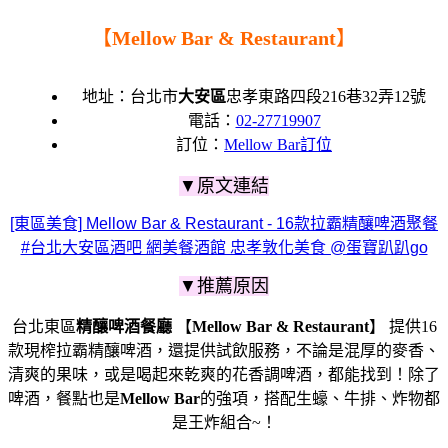
【
Mellow Bar & Restaurant
】
地址：台北市
大安區
忠孝東路四段216巷32弄12號
電話：
02-27719907
訂位：
Mellow Bar訂位
▼原文連結
[東區美食] Mellow Bar & Restaurant - 16款拉霸精釀啤酒聚餐
#台北大安區酒吧 網美餐酒館 忠孝敦化美食 @蛋寶趴趴go
▼推薦原因
台北東區
精釀啤酒餐廳
【
Mellow Bar & Restaurant
】 提供16
款現榨拉霸精釀啤酒，還提供試飲服務，不論是混厚的麥香、
清爽的果味，或是喝起來乾爽的花香調啤酒，都能找到！除了
啤酒，餐點也是
Mellow Bar
的強項，搭配生蠔、牛排、炸物都
是王炸組合~！