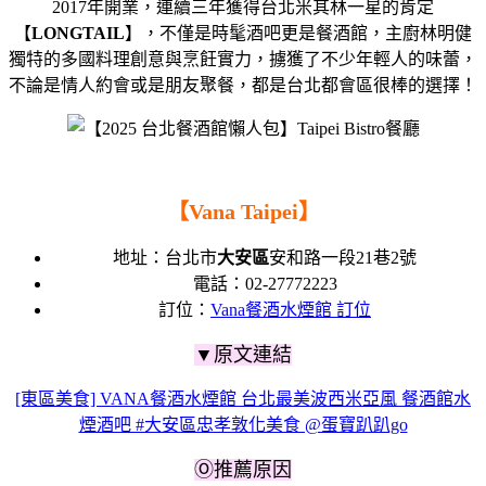
2017年開業，連續三年獲得台北米其林一星的肯定
【
LONGTAIL
】，不僅是時髦酒吧更是餐酒館，主廚林明健
獨特的多國料理創意與烹飪實力，擄獲了不少年輕人的味蕾，
不論是情人約會或是朋友聚餐，都是台北都會區很棒的選擇！
【
Vana Taipei
】
地址：
台北市
大安區
安和路一段21巷2號
電話：
02-27772223
訂位：
Vana餐酒水煙館 訂位
▼原文連結
[東區美食] VANA餐酒水煙館 台北最美波西米亞風 餐酒館水
煙酒吧 #大安區忠孝敦化美食 @蛋寶趴趴go
Ⓞ推薦原因