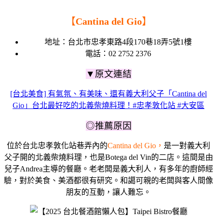
【
Cantina del Gio
】
地址：台北市
忠孝東路4段170巷18弄5號1樓
電話：02 2752 2376
▼原文連結
[台北美食] 有氣氛、有美味、還有義大利父子「Cantina del
Gio」台北最好吃的北義柴燒料理！#忠孝敦化站 #大安區
◎推薦原因
位於台北忠孝敦化站巷弄內的
Cantina del Gio，
是一對義大利
父子開的北義柴燒料理，
也是Botega del Vin的二店。這間是
由
兒子Andrea主導的餐廳
。
老老闆是義大利人，有多年的廚師經
驗，對於美食、美酒都很有研究。
和譪可親的老闆與
客人間像
朋友的互動，讓人難忘。