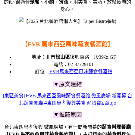
的fu~
很適合
聚餐
、
小酌
、
宵夜
，
用美食、美酒，放鬆疲憊的
身心。
【
EVB 馬來西亞風味蔬食餐酒館
】
地址：
北市
松山區
復興南路一段39號
GF
電話：
02-87729101
訂位：
EVB馬來西亞風味蔬食餐酒館
▼原文連結
[東區美食] EVB 馬來西亞風味蔬食餐酒館 微風廣場 新開幕 台
北蔬食餐廳 #東區忠孝復興美食 @蛋寶趴趴go
▼推薦原因
台北東區忠孝復興 微風廣場
，
有一間新開幕的
蔬食料理餐廳
【
EVB 馬來西亞風味蔬食餐酒館
】，
主打精緻的
蔬食料理
佐