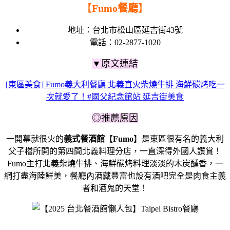
【
Fumo餐廳
】
地址：台北市松山區延吉街43號
電話：02-2877-1020
▼原文連結
[東區美食] Fumo義大利餐廳 北義直火柴燒牛排 海鮮碳烤吃一
次就愛了！#國父紀念館站 延吉街美食
◎推薦原因
一開幕就很火的
義式餐酒館
【
Fumo
】是東區很有名的義大利
父子檔所開的第四間北義料理分店，一直深得外國人讚賞！
Fumo主打北義柴燒牛排、海鮮碳烤料理淡淡的木炭醺香，一
網打盡海陸鮮美，餐廳內酒藏豐富也設有酒吧完全是肉食主義
者和酒鬼的天堂！