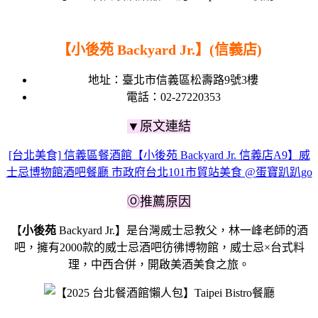
【小後苑 Backyard Jr.】(信義店)
地址：
臺北市信義區松壽路9號3樓
電話：
02-27220353
▼原文連結
[台北美食] 信義區餐酒館【小後苑 Backyard Jr. 信義店A9】威
士忌博物館酒吧餐廳 市政府台北101市貿站美食 @蛋寶趴趴go
Ⓞ推薦原因
【
小後苑
Backyard Jr.】是台灣威士忌教父，林一峰老師的酒
吧，擁有2000款的威士忌酒吧彷彿博物館，威士忌×台式料
理，中西合併，開啟美酒美食之旅。