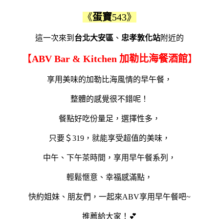
《
蛋寶
543》
這一次來到
台北大安區
、
忠孝敦化站
附近的
【
ABV Bar & Kitchen 加勒比海餐酒館
】
享用美味的加勒比海風情的早午餐，
整體的感覺很不錯呢！
餐點好吃份量足，選擇性多，
只要＄319，就能享受超值的美味，
中午、下午茶時間，享用早午餐系列，
輕鬆愜意、幸福感滿點，
快約姐妹、朋友們，一起來ABV享用早午餐吧~
推薦給大家！💕