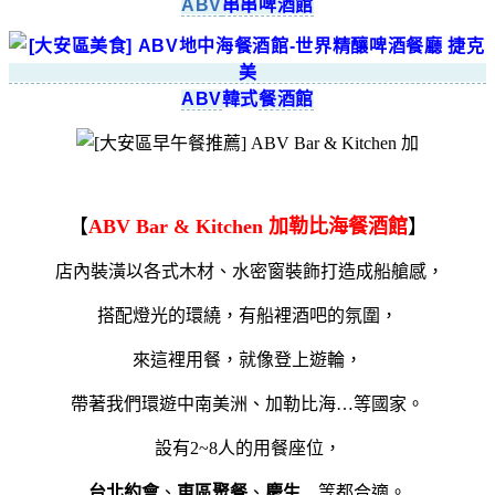
ABV
串串啤酒館
ABV
韓式
餐酒館
【
ABV Bar & Kitchen 加勒比海餐酒館
】
店內裝潢以各式木材、水密窗裝飾打造成船艙感，
搭配燈光的環繞，有船裡酒吧的氛圍，
來這裡用餐，就像登上遊輪，
帶著我們環遊中南美洲、加勒比海…等國家。
設有2~8人的用餐座位，
台北約會
、
東區聚餐
、
慶生
…等都合適。