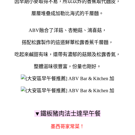
因早期小麥取得不易，所以以炸的香蕉取代麵皮，
層層堆疊成加勒比海式的千層麵。
ABV融合了洋菇、杏鮑菇、鴻喜菇，
搭配松露製作的這道鮮蕈松露香蕉千層麵，
吃起來鹹甜有味，還帶有濃郁的菇類及松露香氣，
整體滋味很豐富，份量也剛好。
▼鐵板豬肉法士達早午餐
墨西哥家常菜！