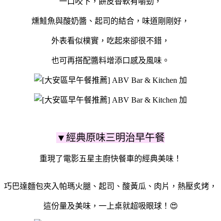
一口咬下，餅皮香軟有嚼勁，
燻鮭魚與酸奶醬、起司的結合，味道剛剛好，
外表看似樸實，吃起來卻很不錯，
也可再搭配醬料增添口感及風味。
▼經典原味三明治早午餐
重現了電影五星主廚快餐車的經典美味！
巧巴達麵包夾入帕瑪火腿、起司、酸黃瓜、肉片，熱壓炙烤，
這份量及美味，一上桌就超吸眼球！😍