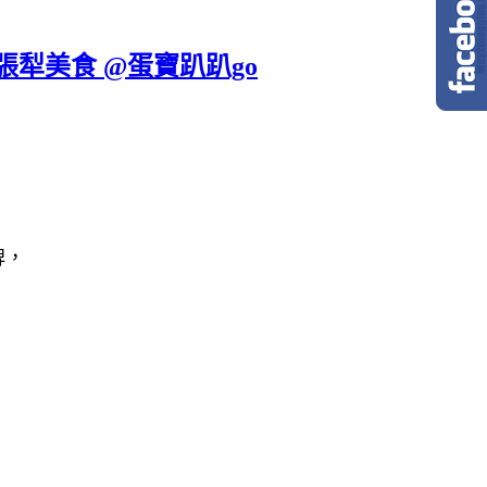
六張犁美食 @蛋寶趴趴go
牌，