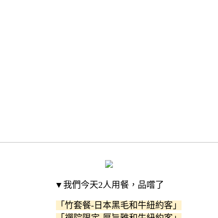
▼我們今天2人用餐，品嚐了
「竹套餐-日本黑毛和牛紐約客」
「禪院限定-厚旨雅和牛紐約客」