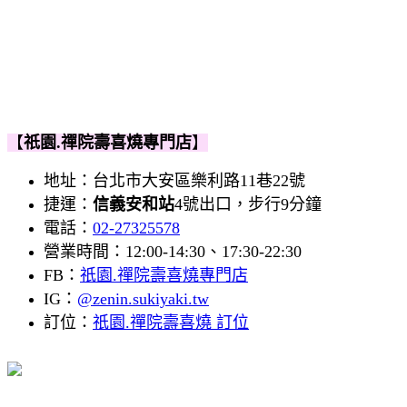
【
祇園.禪院壽喜燒專門店
】
地址：
台北市大安區樂利路11巷22號
捷運：
信義安和站
4號出口，步行9分鐘
電話：
02-2
7325578
營業時間：12:00-14:30、17:30-22:30
FB：
祇園.禪院壽喜燒
專門店
IG：
@zenin.sukiyaki.tw
訂位：
祇園.禪院壽喜燒 訂位