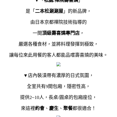
▼「
祇園.禪院壽喜燒
」
是「
二本松涮涮屋
」的新品牌，
由日本京都禪院技術指導的
一間
頂級壽喜燒專門店
，
嚴選各種食材，並將料理發揮到極致，
讓每位來此用餐的客人都能品嚐壽喜燒的美味。
▼店內裝潢帶有濃厚的日式氛圍，
全室共有9間包廂，隱密性高，
提供2~10人，長桌/圓桌的包廂座位，
來這裡
約會
、
慶生
、
聚餐
都很適合！