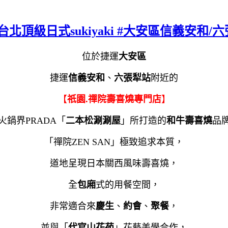
北頂級日式sukiyaki #大安區信義安和/
位於捷運
大安區
捷運
信義安和
、
六張犁站
附近的
【
祇園.禪院壽喜燒專門店
】
火鍋界PRADA「
二本松涮涮屋
」所打造的
和牛壽喜燒
品
「禪院ZEN SAN」極致追求本質，
道地呈現日本關西風味壽喜燒，
全
包廂
式的用餐空間，
非常適合來
慶生
、
約會
、
聚餐
，
並與「
代官山花苑
」花藝美學合作，