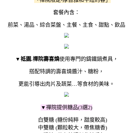
套餐內含：
前菜、湯品、綜合菜盤、主餐、主食、甜點、飲品
▼
祗園.禪院壽喜燒
使用專門的鑄鐵鍋煮具，
搭配特調的壽喜燒醬汁、糖粉，
更能引導出肉片及蔬菜…等食材的美味。
▼禪院提供糖品(3選2)
白雙糖 (糖份純粹，甜度較高)
中雙糖 (顆粒較大，帶焦糖香)