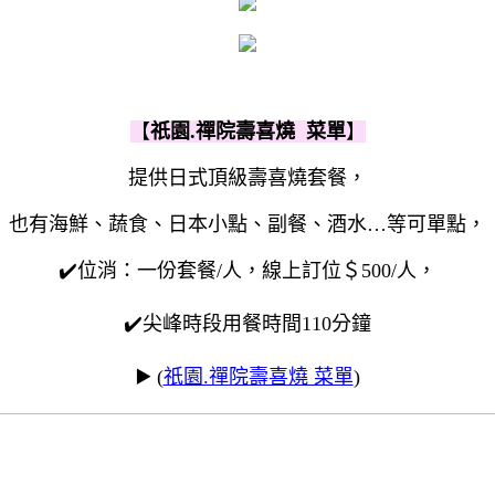
【
祇園.禪院壽喜燒 菜單
】
提供日式頂級壽喜燒套餐，
也有海鮮、蔬食、日本小點、副餐、酒水…等可單點，
✔️位消：一份套餐/人，線上訂位＄500/人，
✔️尖峰時段用餐時間110分鐘
▶️ (
祇園.禪院壽喜燒 菜單
)