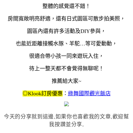
整體的感覺還不錯！
房間寬敞明亮舒適，還有日式園區可散步拍美照，
園區內還有許多活動及DIY參與，
也能近距離接觸水豚、羊駝…等可愛動動，
很適合帶小孩一同來遊玩入住，
待上一整天都不會覺得無聊呢！
推薦給大家~
◎Klook訂房優惠
：
綠舞國際觀光飯店
今天的分享就到這邊,如果你也喜歡我的文章,歡迎幫
我
按讚
並
分享
,