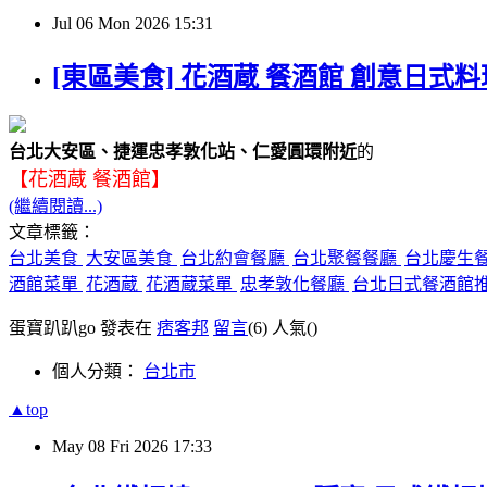
Jul
06
Mon
2026
15:31
[東區美食] 花酒蔵 餐酒館 創意日式
台北大安區、捷運忠孝敦化站、仁愛圓環附近
的
【花酒蔵 餐酒館】
(繼續閱讀...)
文章標籤：
台北美食
大安區美食
台北約會餐廳
台北聚餐餐廳
台北慶生
酒館菜單
花酒蔵
花酒蔵菜單
忠孝敦化餐廳
台北日式餐酒館
蛋寶趴趴go 發表在
痞客邦
留言
(6)
人氣(
)
個人分類：
台北市
▲top
May
08
Fri
2026
17:33