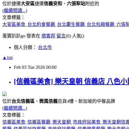
位於捷運
大安區
捷運
信義安和
、
六張犁站
附近的
(繼續閱讀...)
文章標籤：
大安區美食
台北約會餐廳
台北慶生餐廳
台北包廂餐廳
六張
蛋寶趴趴go 發表在
痞客邦
留言
(0)
人氣(
)
個人分類：
台北市
▲top
Feb
03
Tue
2026
00:00
[信義區美食] 樂天皇朝 信義店 八色
位於
台北信義區
、
微風信義
百貨4樓、新加坡的中餐品牌
(繼續閱讀...)
文章標籤：
信義區美食
信義區餐廳
樂天皇朝
市政府站美食
樂天皇朝信
餐廳
信義區好吃餐廳
市政府站餐廳
信義微風餐廳
樂天皇朝