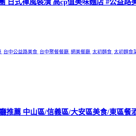
團 日式禪風裝潢 高cp值美味麵店 #公益路
廳
台中公益路美食
台中聚餐餐廳
網美餐廳
太初麵食
太初麵食
tro餐廳推薦 中山區/信義區/大安區美食/東