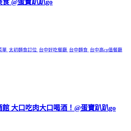
美食 @蛋寶趴趴go
菜單
太初麵食訂位
台中好吃餐廳
台中麵食
台中高cp值餐廳
區餐酒館 大口吃肉大口喝酒！@蛋寶趴趴go