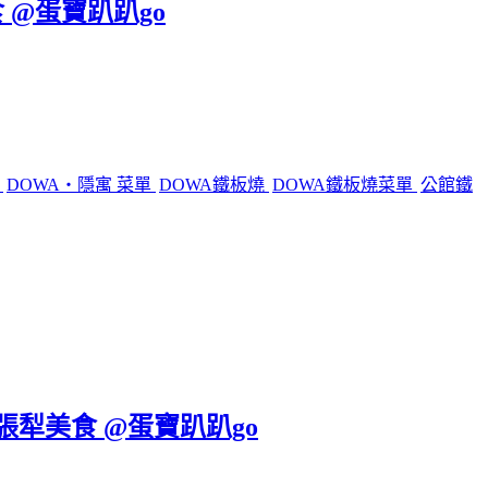
 @蛋寶趴趴go
燒
DOWA・隱寓 菜單
DOWA鐵板燒
DOWA鐵板燒菜單
公館鐵
六張犁美食 @蛋寶趴趴go