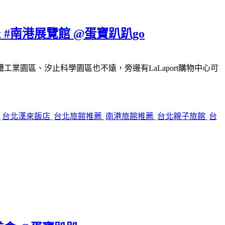
#南港展覽館 @蛋寶趴趴go
園區、汐止科學園區也不遠，旁邊有LaLaport購物中心可
餐
台北漢來飯店
台北旅館推薦
南港旅館推薦
台北親子旅館
台