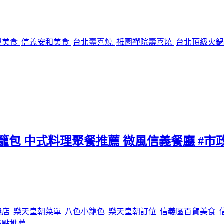
犁美食
信義安和美食
台北壽喜燒
祇園禪院壽喜燒
台北頂級火
小籠包 中式料理聚餐推薦 微風信義餐廳 #市
義店
樂天皇朝菜單
八色小籠色
樂天皇朝訂位
信義區百貨美食
必點推薦