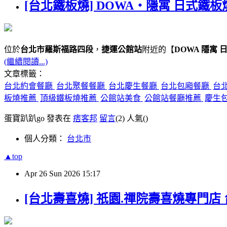
[台北鐵板燒] DOWA・隱寓 日式鐵板
位於
台北市羅斯福路四段
，
捷運公館站
附近的【
DOWA 隱寓 
(繼續閱讀...)
文章標籤：
台北約會餐廳
台北聚餐餐廳
台北慶生餐廳
台北包廂餐廳
台
板燒推薦
頂級鐵板燒推薦
公館站美食
公館站餐廳推薦
慶生
蛋寶趴趴go 發表在
痞客邦
留言
(2)
人氣(
)
個人分類：
台北市
▲top
Apr
26
Sun
2026
15:17
[台北壽喜燒] 祇園.禪院壽喜燒專門店 台