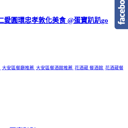
區仁愛圓環忠孝敦化美食 @蛋寶趴趴go
館
大安區餐廳推薦
大安區餐酒館推薦
花酒蔵 餐酒館
花酒蔵餐