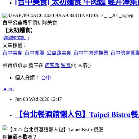
[台中美食] 太初麵食 牛肉麵 輕井澤集
台中公益路
平價排隊美食
【
太初麵食
】
(繼續閱讀...)
文章標籤：
台中美食
台中餐廳
公益路美食
台中牛肉麵推薦
台中約會餐
蛋寶趴趴go 發表在
痞客邦
留言
(0)
人氣(
)
個人分類：
台中
▲top
Jun
03
Wed
2026
12:47
【台北餐酒館懶人包】Taipei Bis
你
無酒不歡
嗎？