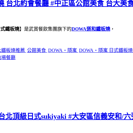
燒 台北約會餐廳 #中正區公館美食 台大美食
日式鐵板燒
】是武賞餐飲集團旗下的
DOWA道和鐵板燒
，
北鐵板燒推薦
公館美食
DOWA・隱寓
DOWA・隱寓 日式鐵板
包場餐廳
北頂級日式sukiyaki #大安區信義安和/