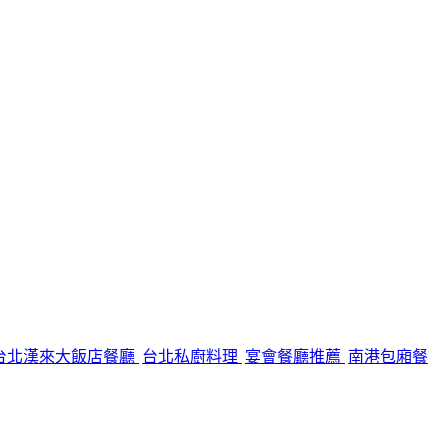
台北漢來大飯店餐廳
台北私廚料理
宴會餐廳推薦
南港包廂餐