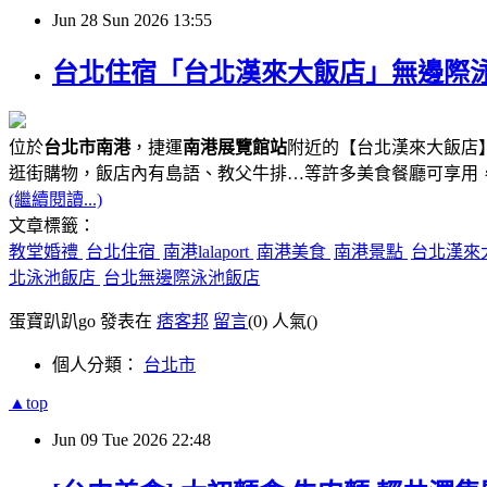
Jun
28
Sun
2026
13:55
台北住宿「台北漢來大飯店」無邊際泳池、
位於
台北市南港
，捷運
南港展覽館站
附近的【台北漢來大飯店】
逛街購物，飯店內有島語、教父牛排…等許多美食餐廳可享用
(繼續閱讀...)
文章標籤：
教堂婚禮
台北住宿
南港lalaport
南港美食
南港景點
台北漢來
北泳池飯店
台北無邊際泳池飯店
蛋寶趴趴go 發表在
痞客邦
留言
(0)
人氣(
)
個人分類：
台北市
▲top
Jun
09
Tue
2026
22:48