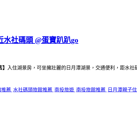
近水社碼頭 @蛋寶趴趴go
店】
入住湖景房，可坐擁壯麗的日月潭湖景，交通便利，距水社
宿推薦
水社碼頭旅館推薦
南投旅遊
南投旅館推薦
日月潭親子