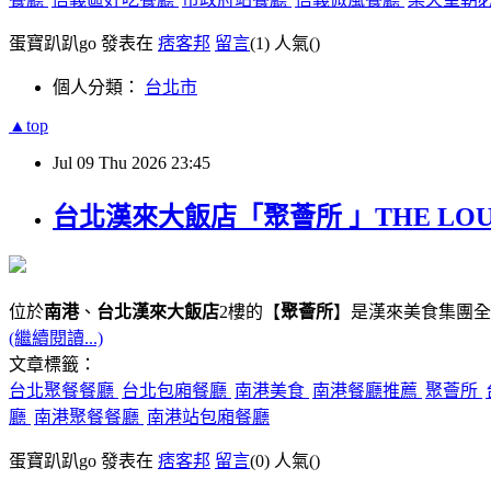
蛋寶趴趴go 發表在
痞客邦
留言
(1)
人氣(
)
個人分類：
台北市
▲top
Jul
09
Thu
2026
23:45
台北漢來大飯店「聚薈所 」THE LO
位於
南港
、
台北漢來大飯店
2樓的【
聚薈所
】是漢來美食集團全
(繼續閱讀...)
文章標籤：
台北聚餐餐廳
台北包廂餐廳
南港美食
南港餐廳推薦
聚薈所
廳
南港聚餐餐廳
南港站包廂餐廳
蛋寶趴趴go 發表在
痞客邦
留言
(0)
人氣(
)