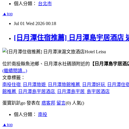
個人分類：
台北市
▲top
Jul
01
Wed
2026
00:18
[日月潭住宿推薦] 日月潭島宇居酒店 
位於南投縣魚池鄉、日月潭水社碼頭附近的
【日月潭島宇居酒
(繼續閱讀...)
文章標籤：
南投住宿
日月潭旅遊
日月潭旅館推薦
日月潭好玩
日月潭住
館推薦
日月潭島宇居酒店
日月潭島宇居
島宇居酒店
蛋寶趴趴go 發表在
痞客邦
留言
(0)
人氣(
)
個人分類：
南投
▲top