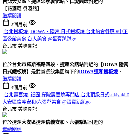
台北大安區、捷運忠孝敦化站、仁愛圓環附近
的
【花酒蔵 餐酒館】
繼續閱讀
2個月前
[台北鐵板燒] DOWA・隱寓 日式鐵板燒 台北約會餐廳 #中正
區公館美食 台大美食 @蛋寶趴趴go
台北市
美味食記
位於
台北市羅斯福路四段
，
捷運公館站
附近的【
DOWA 隱寓
日式鐵板燒
】是武賞餐飲集團旗下的
DOWA道和鐵板燒
，
繼續閱讀
3個月前
[台北壽喜燒] 祇園.禪院壽喜燒專門店 台北頂級日式sukiyaki #
大安區信義安和/六張犁美食 @蛋寶趴趴go
台北市
美味食記
位於捷運
大安區
捷運
信義安和
、
六張犁站
附近的
繼續閱讀