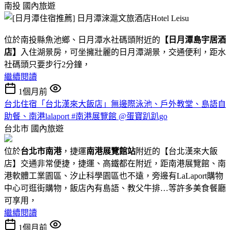
南投
國內旅遊
位於南投縣魚池鄉、日月潭水社碼頭附近的
【日月潭島宇居酒
店】
入住湖景房，可坐擁壯麗的日月潭湖景，交通便利，距水
社碼頭只要步行2分鐘，
繼續閱讀
1個月前
台北住宿「台北漢來大飯店」無邊際泳池、戶外教堂、島語自
助餐、南港lalaport #南港展覽館 @蛋寶趴趴go
台北市
國內旅遊
位於
台北市南港
，捷運
南港展覽館站
附近的【台北漢來大飯
店】交通非常便捷，捷運、高鐵都在附近，距南港展覽館、南
港軟體工業園區、汐止科學園區也不遠，旁邊有LaLaport購物
中心可逛街購物，飯店內有島語、教父牛排…等許多美食餐廳
可享用，
繼續閱讀
1個月前