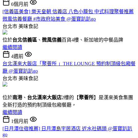
6個月前
[信義區美食] 樂天皇朝 信義店 八色小籠包 中式料理聚餐推薦
微風信義餐廳 #市政府站美食 @蛋寶趴趴go
台北市
美味食記
位於
台北信義區
、
微風信義
百貨4樓、新加坡的中餐品牌
繼續閱讀
4週前
台北漢來大飯店「聚薈所 」THE LOUNGE 預約制頂級包廂餐
廳 @蛋寶趴趴go
台北市
美味食記
位於
南港
、
台北漢來大飯店
2樓的【
聚薈所
】是漢來美食集團
全新打造的預約制頂級包廂餐廳，
繼續閱讀
1個月前
[日月潭住宿推薦] 日月潭島宇居酒店 近水社碼頭 @蛋寶趴趴
go