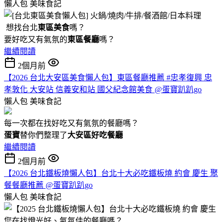
懶人包
美味食記
想找台北
東區美食
嗎？
要好吃又有氣氛的
東區餐廳
嗎？
繼續閱讀
2個月前
【2026 台北大安區美食懶人包】東區餐廳推薦 #忠孝復興 忠
孝敦化 大安站 信義安和站 國父紀念館美食 @蛋寶趴趴go
懶人包
美味食記
每一次都在找好吃又有氣氛的餐廳嗎？
蛋寶
替你們整理了
大安區好吃餐廳
繼續閱讀
2個月前
【2026 台北鐵板燒懶人包】台北十大必吃鐵板燒 約會 慶生 聚
餐餐廳推薦 @蛋寶趴趴go
懶人包
美味食記
您在找燈光好、氣氛佳的餐廳嗎？