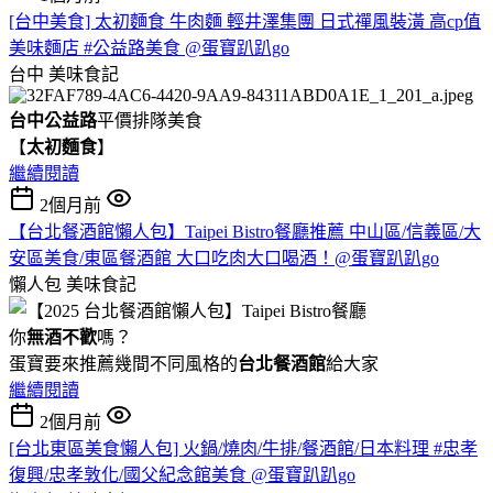
[台中美食] 太初麵食 牛肉麵 輕井澤集團 日式禪風裝潢 高cp值
美味麵店 #公益路美食 @蛋寶趴趴go
台中
美味食記
台中公益路
平價排隊美食
【
太初麵食
】
繼續閱讀
2個月前
【台北餐酒館懶人包】Taipei Bistro餐廳推薦 中山區/信義區/大
安區美食/東區餐酒館 大口吃肉大口喝酒！@蛋寶趴趴go
懶人包
美味食記
你
無酒不歡
嗎？
蛋寶要來推薦幾間不同風格的
台北
餐酒館
給大家
繼續閱讀
2個月前
[台北東區美食懶人包] 火鍋/燒肉/牛排/餐酒館/日本料理 #忠孝
復興/忠孝敦化/國父紀念館美食 @蛋寶趴趴go