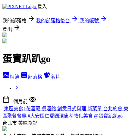
登入
我的部落格
我的部落格後台
我的帳號
登出
蛋寶趴趴go
相簿
部落格
名片
1個月前
[東區美食] 花酒蔵 餐酒館 創意日式料理 新菜單 台北約會 東
區聚餐餐廳 #大安區仁愛圓環忠孝敦化美食 @蛋寶趴趴go
台北市
美味食記