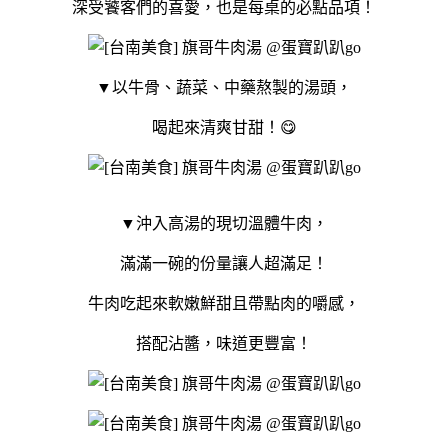
深受饕客們的喜愛，也是每桌的必點品項！
▼以牛骨、蔬菜、中藥熬製的湯頭，
喝起來清爽甘甜！😋
▼沖入高湯的現切溫體牛肉，
滿滿一碗的份量讓人超滿足！
牛肉吃起來軟嫩鮮甜且帶點肉的嚼感，
搭配沾醬，味道更豐富！