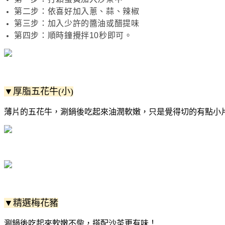
第二步：依喜好加入蔥、蒜、辣椒
第三步：加入少許的醬油或醋提味
第四步：順時鐘攪拌10秒即可。
▼厚脂五花牛(小)
薄片的五花牛，涮鍋後吃起來油潤軟嫩，只是覺得切的有點小
▼精選梅花豬
涮鍋後吃起來軟嫩不柴，搭配沙茶更有味！