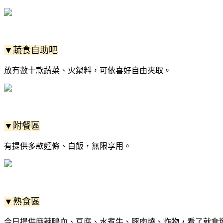
▼蔬食自助吧
放有數十款蔬菜、火鍋料，可依喜好自由夾取。
▼附餐區
有提供多款麵條、白飯，無限享用。
▼熟食區
今日提供麻辣鴨血、豆腐、水煮牛、豚肉燒、炸物，看了就食