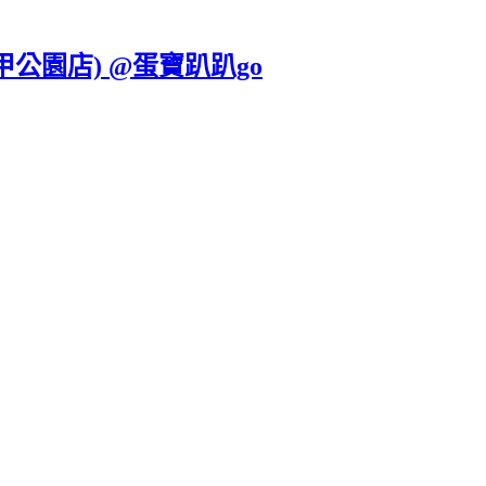
甲公園店) @蛋寶趴趴go