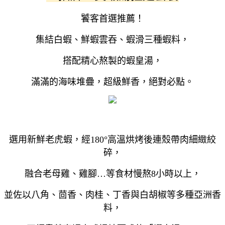
饕客首選推薦！
集結白蝦、鮮蝦雲吞、蝦滑三種蝦料，
搭配精心熬製的蝦皇湯，
滿滿的海味堆疊，超級鮮香，絕對必點。
選用新鮮老虎蝦，經180°高溫烘烤後連殼帶肉細緻絞
碎，
融合老母雞、雞腳…等食材慢熬8小時以上，
並佐以八角、茴香、肉桂、丁香與白胡椒等多種亞洲香
料，