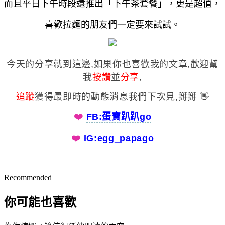
而且平日下午時段還推出「下午茶套餐」，更是超值，
喜歡拉麵的朋友們一定要來試試。
今天的分享就到這邊,如果你也喜歡我的文章,歡迎幫
我
按讚
並
分享
,
追蹤
獲得最即時的動態消息我們下次見,掰掰 👋
❤️️
FB:蛋寶趴趴go
❤️️
IG:egg_papago
Recommended
你可能也喜歡