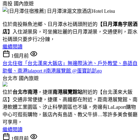
南投
國內旅遊
位於南投縣魚池鄉、日月潭水社碼頭附近的
【日月潭島宇居酒
店】
入住湖景房，可坐擁壯麗的日月潭湖景，交通便利，距水
社碼頭只要步行2分鐘，
繼續閱讀
1個月前
台北住宿「台北漢來大飯店」無邊際泳池、戶外教堂、島語自
助餐、南港lalaport #南港展覽館 @蛋寶趴趴go
台北市
國內旅遊
位於
台北市南港
，捷運
南港展覽館站
附近的【台北漢來大飯
店】交通非常便捷，捷運、高鐵都在附近，距南港展覽館、南
港軟體工業園區、汐止科學園區也不遠，旁邊有LaLaport購物
中心可逛街購物，飯店內有島語、教父牛排…等許多美食餐廳
可享用，
繼續閱讀
1個月前