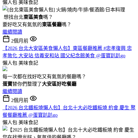
懶人包
美味食記
想找台北
東區美食
嗎？
要好吃又有氣氛的
東區餐廳
嗎？
繼續閱讀
2個月前
【2026 台北大安區美食懶人包】東區餐廳推薦 #忠孝復興 忠
孝敦化 大安站 信義安和站 國父紀念館美食 @蛋寶趴趴go
懶人包
美味食記
每一次都在找好吃又有氣氛的餐廳嗎？
蛋寶
替你們整理了
大安區好吃餐廳
繼續閱讀
2個月前
【2026 台北鐵板燒懶人包】台北十大必吃鐵板燒 約會 慶生 聚
餐餐廳推薦 @蛋寶趴趴go
懶人包
美味食記
您在找燈光好、氣氛佳的餐廳嗎？