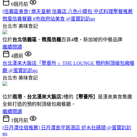
6個月前
[信義區美食] 樂天皇朝 信義店 八色小籠包 中式料理聚餐推薦
微風信義餐廳 #市政府站美食 @蛋寶趴趴go
台北市
美味食記
位於
台北信義區
、
微風信義
百貨4樓、新加坡的中餐品牌
繼續閱讀
4週前
台北漢來大飯店「聚薈所 」THE LOUNGE 預約制頂級包廂餐
廳 @蛋寶趴趴go
台北市
美味食記
位於
南港
、
台北漢來大飯店
2樓的【
聚薈所
】是漢來美食集團
全新打造的預約制頂級包廂餐廳，
繼續閱讀
1個月前
[日月潭住宿推薦] 日月潭島宇居酒店 近水社碼頭 @蛋寶趴趴
go