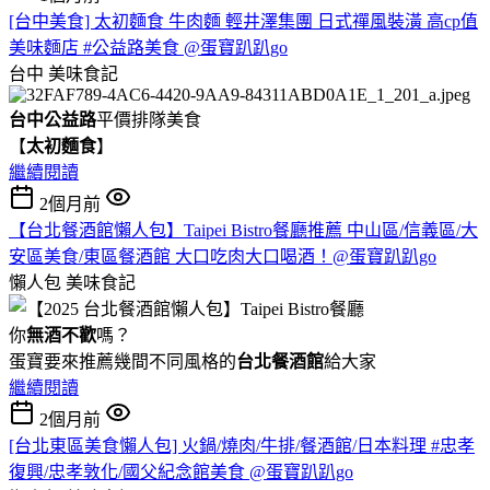
[台中美食] 太初麵食 牛肉麵 輕井澤集團 日式禪風裝潢 高cp值
美味麵店 #公益路美食 @蛋寶趴趴go
台中
美味食記
台中公益路
平價排隊美食
【
太初麵食
】
繼續閱讀
2個月前
【台北餐酒館懶人包】Taipei Bistro餐廳推薦 中山區/信義區/大
安區美食/東區餐酒館 大口吃肉大口喝酒！@蛋寶趴趴go
懶人包
美味食記
你
無酒不歡
嗎？
蛋寶要來推薦幾間不同風格的
台北
餐酒館
給大家
繼續閱讀
2個月前
[台北東區美食懶人包] 火鍋/燒肉/牛排/餐酒館/日本料理 #忠孝
復興/忠孝敦化/國父紀念館美食 @蛋寶趴趴go