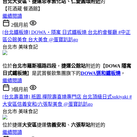
台北大安區、捷運忠孝敦化站、仁愛圓環附近
的
【花酒蔵 餐酒館】
繼續閱讀
2個月前
[台北鐵板燒] DOWA・隱寓 日式鐵板燒 台北約會餐廳 #中正
區公館美食 台大美食 @蛋寶趴趴go
台北市
美味食記
位於
台北市羅斯福路四段
，
捷運公館站
附近的【
DOWA 隱寓
日式鐵板燒
】是武賞餐飲集團旗下的
DOWA道和鐵板燒
，
繼續閱讀
3個月前
[台北壽喜燒] 祇園.禪院壽喜燒專門店 台北頂級日式sukiyaki #
大安區信義安和/六張犁美食 @蛋寶趴趴go
台北市
美味食記
位於捷運
大安區
捷運
信義安和
、
六張犁站
附近的
繼續閱讀