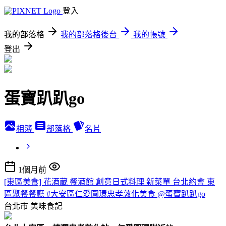
登入
我的部落格
我的部落格後台
我的帳號
登出
蛋寶趴趴go
相簿
部落格
名片
1個月前
[東區美食] 花酒蔵 餐酒館 創意日式料理 新菜單 台北約會 東
區聚餐餐廳 #大安區仁愛圓環忠孝敦化美食 @蛋寶趴趴go
台北市
美味食記