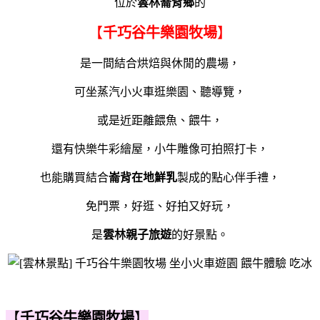
位於
雲林崙背鄉
的
【
千巧谷牛樂園牧場
】
是一間結合烘焙與休閒的農場，
可坐蒸汽小火車逛樂園、聽導覽，
或是近距離餵魚、餵牛，
還有快樂牛彩繪屋，小牛雕像可拍照打卡，
也能購買結合
崙背在地鮮乳
製成的點心伴手禮，
免門票，好逛、好拍又好玩，
是
雲林親子旅遊
的好景點。
【
千巧谷牛樂園牧場
】