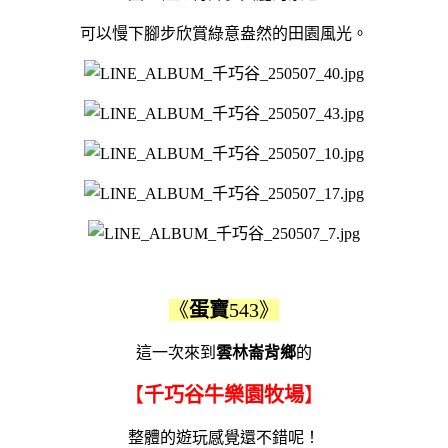
可以慢下腳步欣賞綠意盎然的田園風光。
《
蛋寶
543》
這一次來到
雲林崙背鄉
的
【
千巧谷牛樂園牧場
】
整體的遊玩感覺還不錯呢！