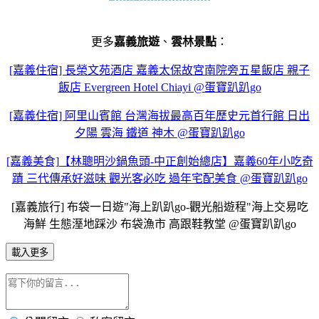
更多
嘉義旅遊
、
雲林景點
：
[嘉義住宿] 長榮文苑酒店 嘉義太保故宮南院旁五星飯店 親子
飯店 Evergreen Hotel Chiayi @蛋寶趴趴go
[嘉義住宿] 阿里山賓館 台灣海拔最高百年歷史元首行館 日出
夕陽 雲海 鐵道 神木 @蛋寶趴趴go
[嘉義美食]【林聰明沙鍋魚頭-中正創始總店】嘉義60年小吃奇
蹟 三代傳承好滋味 觀光客必吃 過年宅配美食 @蛋寶趴趴go
[嘉義旅行] 布袋一日遊"海上趴趴go-觀光船遊程"海上交易吃
海鮮 生態溼地踩沙 布袋漁市 高跟鞋教堂 @蛋寶趴趴go
載入更多