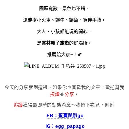
園區寬敞，景色也不錯，
還能搭小火車、餵牛、餵魚、買伴手禮，
大人、小孩都能玩的開心，
是
雲林親子旅遊
的好場所，
推薦給大家~！💕
今天的分享就到這邊，如果你也喜歡我的文章，歡迎幫我
按讚
並
分享
，
追蹤
獲得最即時的動態消息～我們下次見，掰掰
FB：蛋寶趴趴go
IG：
egg_papago