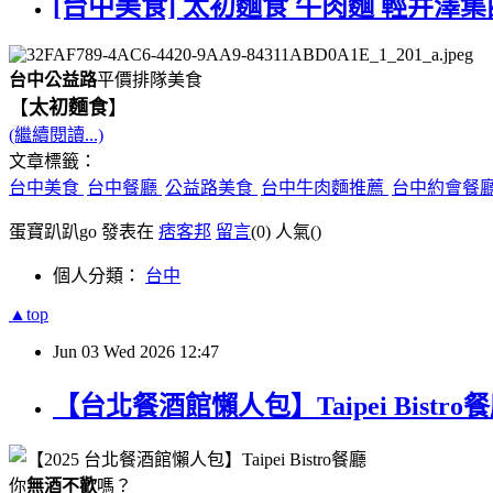
[台中美食] 太初麵食 牛肉麵 輕井澤集
台中公益路
平價排隊美食
【
太初麵食
】
(繼續閱讀...)
文章標籤：
台中美食
台中餐廳
公益路美食
台中牛肉麵推薦
台中約會餐
蛋寶趴趴go 發表在
痞客邦
留言
(0)
人氣(
)
個人分類：
台中
▲top
Jun
03
Wed
2026
12:47
【台北餐酒館懶人包】Taipei Bis
你
無酒不歡
嗎？