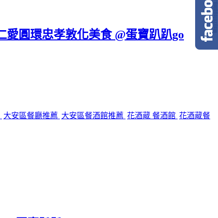
區仁愛圓環忠孝敦化美食 @蛋寶趴趴go
館
大安區餐廳推薦
大安區餐酒館推薦
花酒蔵 餐酒館
花酒蔵餐