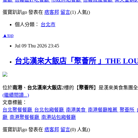
蛋寶趴趴go 發表在
痞客邦
留言
(1)
人氣(
)
個人分類：
台北市
▲top
Jul
09
Thu
2026
23:45
台北漢來大飯店「聚薈所 」THE LO
位於
南港
、
台北漢來大飯店
2樓的【
聚薈所
】是漢來美食集團全
(繼續閱讀...)
文章標籤：
台北聚餐餐廳
台北包廂餐廳
南港美食
南港餐廳推薦
聚薈所
廳
南港聚餐餐廳
南港站包廂餐廳
蛋寶趴趴go 發表在
痞客邦
留言
(0)
人氣(
)