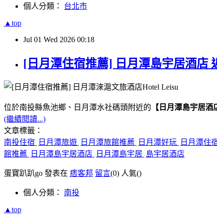
個人分類：
台北市
▲top
Jul
01
Wed
2026
00:18
[日月潭住宿推薦] 日月潭島宇居酒店 
位於南投縣魚池鄉、日月潭水社碼頭附近的
【日月潭島宇居酒
(繼續閱讀...)
文章標籤：
南投住宿
日月潭旅遊
日月潭旅館推薦
日月潭好玩
日月潭住
館推薦
日月潭島宇居酒店
日月潭島宇居
島宇居酒店
蛋寶趴趴go 發表在
痞客邦
留言
(0)
人氣(
)
個人分類：
南投
▲top