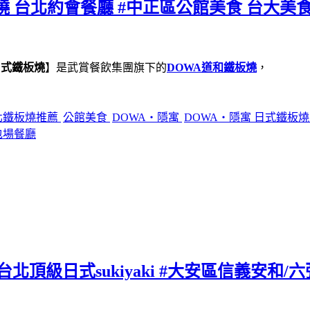
燒 台北約會餐廳 #中正區公館美食 台大美食
日式鐵板燒
】是武賞餐飲集團旗下的
DOWA道和鐵板燒
，
北鐵板燒推薦
公館美食
DOWA・隱寓
DOWA・隱寓 日式鐵板
包場餐廳
北頂級日式sukiyaki #大安區信義安和/