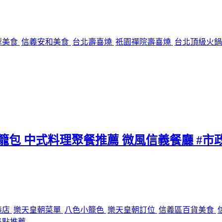
犁美食
信義安和美食
台北壽喜燒
祇園禪院壽喜燒
台北頂級火
小籠包 中式料理聚餐推薦 微風信義餐廳 #市
義店
樂天皇朝菜單
八色小籠色
樂天皇朝訂位
信義區百貨美食
必點推薦