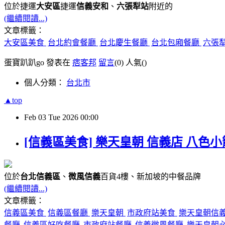
位於捷運
大安區
捷運
信義安和
、
六張犁站
附近的
(繼續閱讀...)
文章標籤：
大安區美食
台北約會餐廳
台北慶生餐廳
台北包廂餐廳
六張
蛋寶趴趴go 發表在
痞客邦
留言
(0)
人氣(
)
個人分類：
台北市
▲top
Feb
03
Tue
2026
00:00
[信義區美食] 樂天皇朝 信義店 八色
位於
台北信義區
、
微風信義
百貨4樓、新加坡的中餐品牌
(繼續閱讀...)
文章標籤：
信義區美食
信義區餐廳
樂天皇朝
市政府站美食
樂天皇朝信
餐廳
信義區好吃餐廳
市政府站餐廳
信義微風餐廳
樂天皇朝