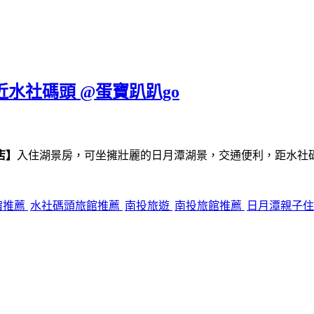
近水社碼頭 @蛋寶趴趴go
店】
入住湖景房，可坐擁壯麗的日月潭湖景，交通便利，距水社
宿推薦
水社碼頭旅館推薦
南投旅遊
南投旅館推薦
日月潭親子