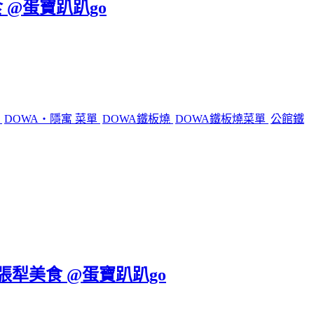
 @蛋寶趴趴go
燒
DOWA・隱寓 菜單
DOWA鐵板燒
DOWA鐵板燒菜單
公館鐵
六張犁美食 @蛋寶趴趴go