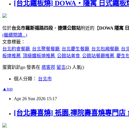
[台北鐵板燒] DOWA・隱寓 日式鐵板
位於
台北市羅斯福路四段
，
捷運公館站
附近的【
DOWA 隱寓 
(繼續閱讀...)
文章標籤：
台北約會餐廳
台北聚餐餐廳
台北慶生餐廳
台北包廂餐廳
台
板燒推薦
頂級鐵板燒推薦
公館站美食
公館站餐廳推薦
慶生
蛋寶趴趴go 發表在
痞客邦
留言
(2)
人氣(
)
個人分類：
台北市
▲top
Apr
26
Sun
2026
15:17
[台北壽喜燒] 祇園.禪院壽喜燒專門店 台