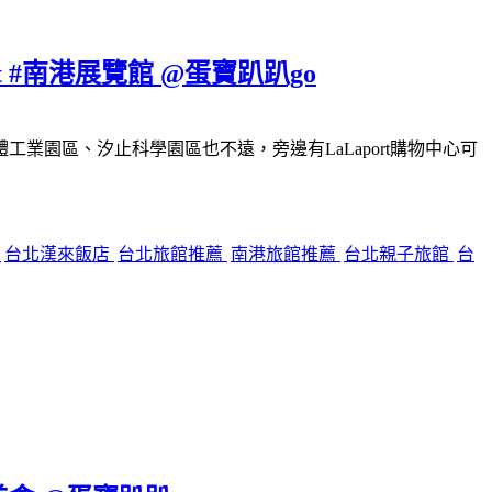
#南港展覽館 @蛋寶趴趴go
園區、汐止科學園區也不遠，旁邊有LaLaport購物中心可
餐
台北漢來飯店
台北旅館推薦
南港旅館推薦
台北親子旅館
台