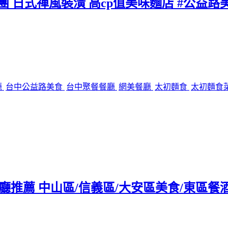
團 日式禪風裝潢 高cp值美味麵店 #公益路
廳
台中公益路美食
台中聚餐餐廳
網美餐廳
太初麵食
太初麵食
tro餐廳推薦 中山區/信義區/大安區美食/東