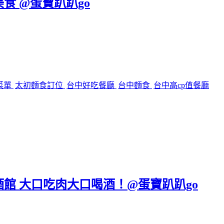
美食 @蛋寶趴趴go
菜單
太初麵食訂位
台中好吃餐廳
台中麵食
台中高cp值餐廳
區餐酒館 大口吃肉大口喝酒！@蛋寶趴趴go