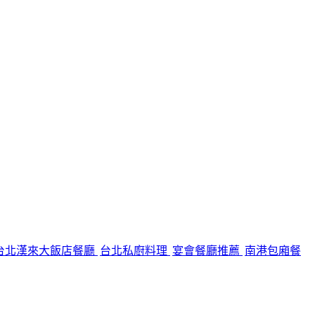
台北漢來大飯店餐廳
台北私廚料理
宴會餐廳推薦
南港包廂餐