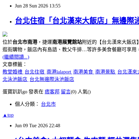
Jun
28
Sun
2026
13:55
台北住宿「台北漢來大飯店」無邊際泳池、
位於
台北市南港
，捷運
南港展覽館站
附近的【台北漢來大飯店】
逛街購物，飯店內有島語、教父牛排…等許多美食餐廳可享用
(繼續閱讀...)
文章標籤：
教堂婚禮
台北住宿
南港lalaport
南港美食
南港景點
台北漢來
北泳池飯店
台北無邊際泳池飯店
蛋寶趴趴go 發表在
痞客邦
留言
(0)
人氣(
)
個人分類：
台北市
▲top
Jun
09
Tue
2026
22:48