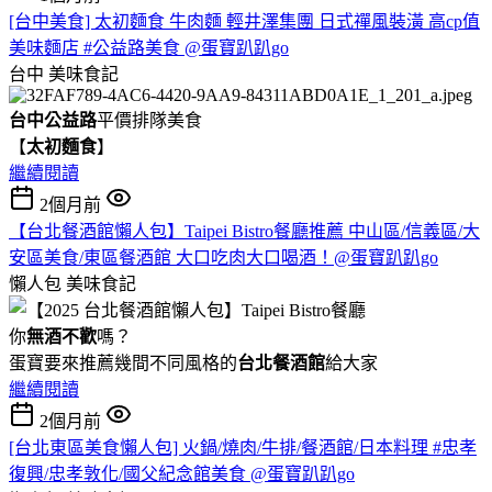
[台中美食] 太初麵食 牛肉麵 輕井澤集團 日式禪風裝潢 高cp值
美味麵店 #公益路美食 @蛋寶趴趴go
台中
美味食記
台中公益路
平價排隊美食
【
太初麵食
】
繼續閱讀
2個月前
【台北餐酒館懶人包】Taipei Bistro餐廳推薦 中山區/信義區/大
安區美食/東區餐酒館 大口吃肉大口喝酒！@蛋寶趴趴go
懶人包
美味食記
你
無酒不歡
嗎？
蛋寶要來推薦幾間不同風格的
台北
餐酒館
給大家
繼續閱讀
2個月前
[台北東區美食懶人包] 火鍋/燒肉/牛排/餐酒館/日本料理 #忠孝
復興/忠孝敦化/國父紀念館美食 @蛋寶趴趴go