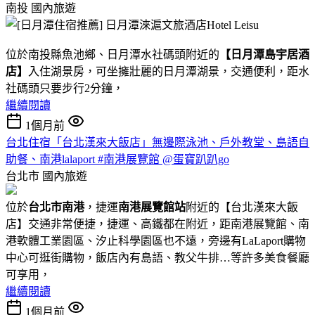
南投
國內旅遊
位於南投縣魚池鄉、日月潭水社碼頭附近的
【日月潭島宇居酒
店】
入住湖景房，可坐擁壯麗的日月潭湖景，交通便利，距水
社碼頭只要步行2分鐘，
繼續閱讀
1個月前
台北住宿「台北漢來大飯店」無邊際泳池、戶外教堂、島語自
助餐、南港lalaport #南港展覽館 @蛋寶趴趴go
台北市
國內旅遊
位於
台北市南港
，捷運
南港展覽館站
附近的【台北漢來大飯
店】交通非常便捷，捷運、高鐵都在附近，距南港展覽館、南
港軟體工業園區、汐止科學園區也不遠，旁邊有LaLaport購物
中心可逛街購物，飯店內有島語、教父牛排…等許多美食餐廳
可享用，
繼續閱讀
1個月前