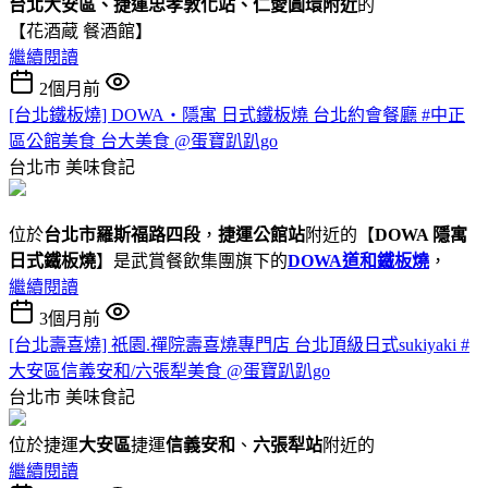
台北大安區、捷運忠孝敦化站、仁愛圓環附近
的
【花酒蔵 餐酒館】
繼續閱讀
2個月前
[台北鐵板燒] DOWA・隱寓 日式鐵板燒 台北約會餐廳 #中正
區公館美食 台大美食 @蛋寶趴趴go
台北市
美味食記
位於
台北市羅斯福路四段
，
捷運公館站
附近的【
DOWA 隱寓
日式鐵板燒
】是武賞餐飲集團旗下的
DOWA道和鐵板燒
，
繼續閱讀
3個月前
[台北壽喜燒] 祇園.禪院壽喜燒專門店 台北頂級日式sukiyaki #
大安區信義安和/六張犁美食 @蛋寶趴趴go
台北市
美味食記
位於捷運
大安區
捷運
信義安和
、
六張犁站
附近的
繼續閱讀