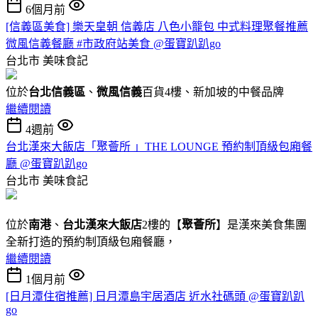
6個月前
[信義區美食] 樂天皇朝 信義店 八色小籠包 中式料理聚餐推薦
微風信義餐廳 #市政府站美食 @蛋寶趴趴go
台北市
美味食記
位於
台北信義區
、
微風信義
百貨4樓、新加坡的中餐品牌
繼續閱讀
4週前
台北漢來大飯店「聚薈所 」THE LOUNGE 預約制頂級包廂餐
廳 @蛋寶趴趴go
台北市
美味食記
位於
南港
、
台北漢來大飯店
2樓的【
聚薈所
】是漢來美食集團
全新打造的預約制頂級包廂餐廳，
繼續閱讀
1個月前
[日月潭住宿推薦] 日月潭島宇居酒店 近水社碼頭 @蛋寶趴趴
go