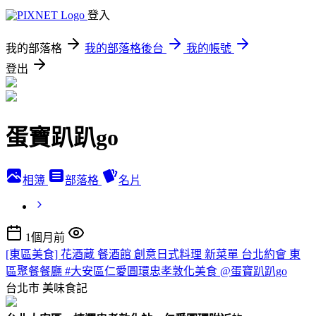
登入
我的部落格
我的部落格後台
我的帳號
登出
蛋寶趴趴go
相簿
部落格
名片
1個月前
[東區美食] 花酒蔵 餐酒館 創意日式料理 新菜單 台北約會 東
區聚餐餐廳 #大安區仁愛圓環忠孝敦化美食 @蛋寶趴趴go
台北市
美味食記