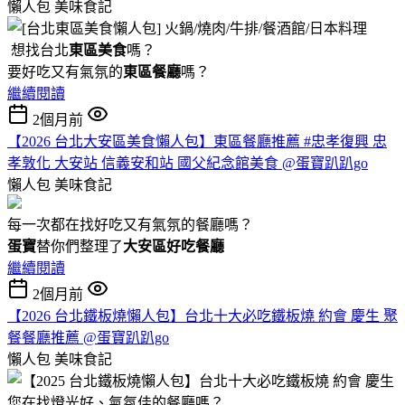
懶人包
美味食記
想找台北
東區美食
嗎？
要好吃又有氣氛的
東區餐廳
嗎？
繼續閱讀
2個月前
【2026 台北大安區美食懶人包】東區餐廳推薦 #忠孝復興 忠
孝敦化 大安站 信義安和站 國父紀念館美食 @蛋寶趴趴go
懶人包
美味食記
每一次都在找好吃又有氣氛的餐廳嗎？
蛋寶
替你們整理了
大安區好吃餐廳
繼續閱讀
2個月前
【2026 台北鐵板燒懶人包】台北十大必吃鐵板燒 約會 慶生 聚
餐餐廳推薦 @蛋寶趴趴go
懶人包
美味食記
您在找燈光好、氣氛佳的餐廳嗎？