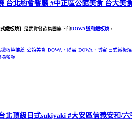
燒 台北約會餐廳 #中正區公館美食 台大美食
日式鐵板燒
】是武賞餐飲集團旗下的
DOWA道和鐵板燒
，
北鐵板燒推薦
公館美食
DOWA・隱寓
DOWA・隱寓 日式鐵板
包場餐廳
北頂級日式sukiyaki #大安區信義安和/