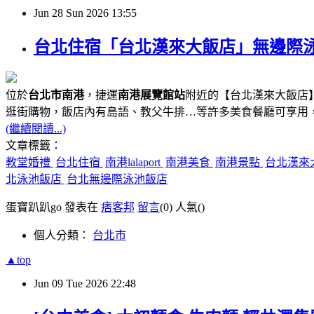
Jun
28
Sun
2026
13:55
台北住宿「台北漢來大飯店」無邊際泳池、
位於
台北市南港
，捷運
南港展覽館站
附近的【台北漢來大飯店】
逛街購物，飯店內有島語、教父牛排…等許多美食餐廳可享用
(繼續閱讀...)
文章標籤：
教堂婚禮
台北住宿
南港lalaport
南港美食
南港景點
台北漢來
北泳池飯店
台北無邊際泳池飯店
蛋寶趴趴go 發表在
痞客邦
留言
(0)
人氣(
)
個人分類：
台北市
▲top
Jun
09
Tue
2026
22:48