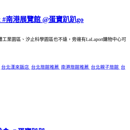
#南港展覽館 @蛋寶趴趴go
園區、汐止科學園區也不遠，旁邊有LaLaport購物中心可
餐
台北漢來飯店
台北旅館推薦
南港旅館推薦
台北親子旅館
台