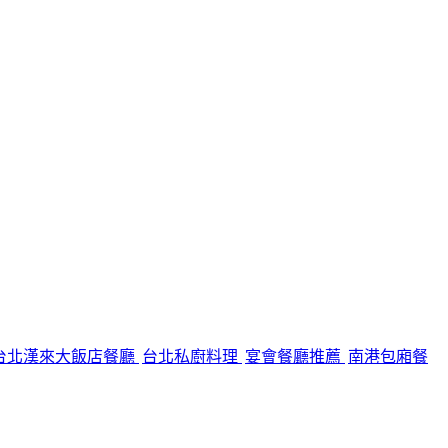
台北漢來大飯店餐廳
台北私廚料理
宴會餐廳推薦
南港包廂餐