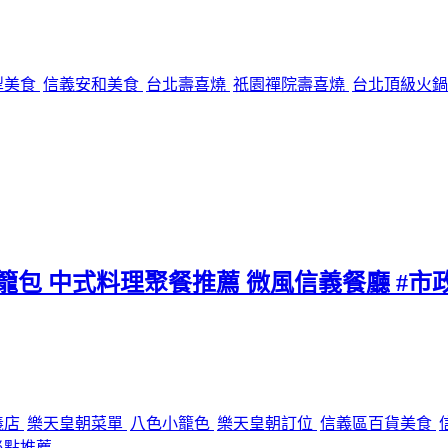
犁美食
信義安和美食
台北壽喜燒
祇園禪院壽喜燒
台北頂級火
小籠包 中式料理聚餐推薦 微風信義餐廳 #市
義店
樂天皇朝菜單
八色小籠色
樂天皇朝訂位
信義區百貨美食
必點推薦