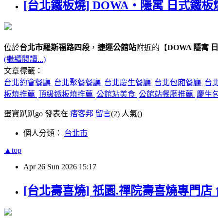
[台北鐵板燒] DOWA・隱寓 日式鐵板
位於
台北市羅斯福路四段
，
捷運公館站
附近的【
DOWA 隱寓 
(繼續閱讀...)
文章標籤：
台北約會餐廳
台北聚餐餐廳
台北慶生餐廳
台北包廂餐廳
台
板燒推薦
頂級鐵板燒推薦
公館站美食
公館站餐廳推薦
慶生
蛋寶趴趴go 發表在
痞客邦
留言
(2)
人氣(
)
個人分類：
台北市
▲top
Apr
26
Sun
2026
15:17
[台北壽喜燒] 祇園.禪院壽喜燒專門店 台