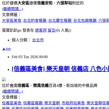
位於捷運
大安區
捷運
信義安和
、
六張犁站
附近的
(繼續閱讀...)
文章標籤：
大安區美食
台北約會餐廳
台北慶生餐廳
台北包廂餐廳
六張
蛋寶趴趴go 發表在
痞客邦
留言
(0)
人氣(
)
個人分類：
台北市
▲top
Feb
03
Tue
2026
00:00
[信義區美食] 樂天皇朝 信義店 八色
位於
台北信義區
、
微風信義
百貨4樓、新加坡的中餐品牌
(繼續閱讀...)
文章標籤：
信義區美食
信義區餐廳
樂天皇朝
市政府站美食
樂天皇朝信
餐廳
信義區好吃餐廳
市政府站餐廳
信義微風餐廳
樂天皇朝