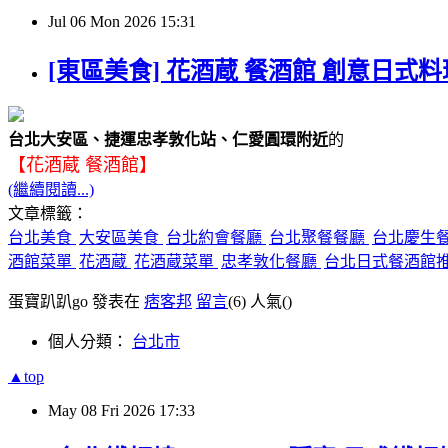
Jul
06
Mon
2026
15:31
[東區美食] 花酒蔵 餐酒館 創意日式
台北大安區、捷運忠孝敦化站、仁愛圓環附近
的
【花酒蔵 餐酒館】
(繼續閱讀...)
文章標籤：
台北美食
大安區美食
台北約會餐廳
台北聚餐餐廳
台北慶生
酒館菜單
花酒蔵
花酒蔵菜單
忠孝敦化餐廳
台北日式餐酒館
蛋寶趴趴go 發表在
痞客邦
留言
(6)
人氣(
)
個人分類：
台北市
▲top
May
08
Fri
2026
17:33