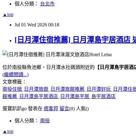
個人分類：
台北市
▲top
Jul
01
Wed
2026
00:18
[日月潭住宿推薦] 日月潭島宇居酒店 
位於南投縣魚池鄉、日月潭水社碼頭附近的
【日月潭島宇居酒
(繼續閱讀...)
文章標籤：
南投住宿
日月潭旅遊
日月潭旅館推薦
日月潭好玩
日月潭住
館推薦
日月潭島宇居酒店
日月潭島宇居
島宇居酒店
蛋寶趴趴go 發表在
痞客邦
留言
(0)
人氣(
)
個人分類：
南投
▲top