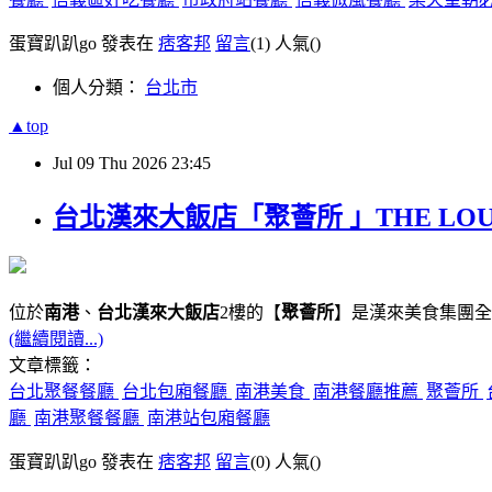
蛋寶趴趴go 發表在
痞客邦
留言
(1)
人氣(
)
個人分類：
台北市
▲top
Jul
09
Thu
2026
23:45
台北漢來大飯店「聚薈所 」THE LO
位於
南港
、
台北漢來大飯店
2樓的【
聚薈所
】是漢來美食集團全
(繼續閱讀...)
文章標籤：
台北聚餐餐廳
台北包廂餐廳
南港美食
南港餐廳推薦
聚薈所
廳
南港聚餐餐廳
南港站包廂餐廳
蛋寶趴趴go 發表在
痞客邦
留言
(0)
人氣(
)