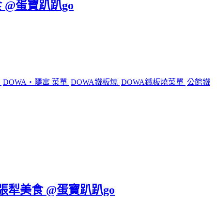
 @蛋寶趴趴go
燒
DOWA・隱寓 菜單
DOWA鐵板燒
DOWA鐵板燒菜單
公館鐵
六張犁美食 @蛋寶趴趴go