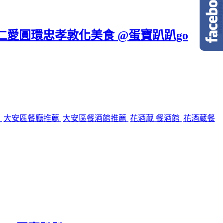
區仁愛圓環忠孝敦化美食 @蛋寶趴趴go
館
大安區餐廳推薦
大安區餐酒館推薦
花酒蔵 餐酒館
花酒蔵餐