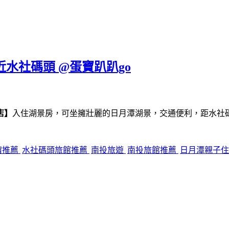
近水社碼頭 @蛋寶趴趴go
店】
入住湖景房，可坐擁壯麗的日月潭湖景，交通便利，距水社
宿推薦
水社碼頭旅館推薦
南投旅遊
南投旅館推薦
日月潭親子