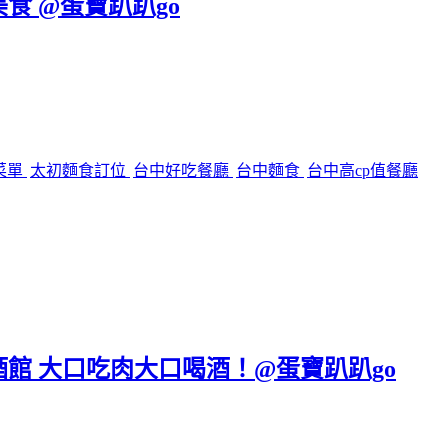
美食 @蛋寶趴趴go
菜單
太初麵食訂位
台中好吃餐廳
台中麵食
台中高cp值餐廳
區餐酒館 大口吃肉大口喝酒！@蛋寶趴趴go