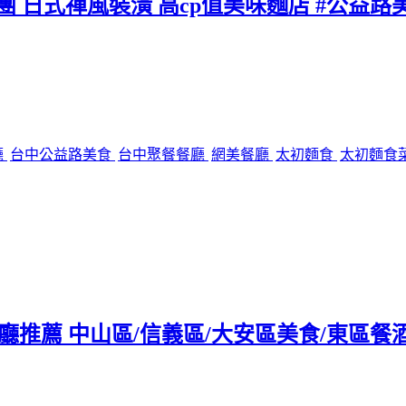
團 日式禪風裝潢 高cp值美味麵店 #公益路
廳
台中公益路美食
台中聚餐餐廳
網美餐廳
太初麵食
太初麵食
tro餐廳推薦 中山區/信義區/大安區美食/東