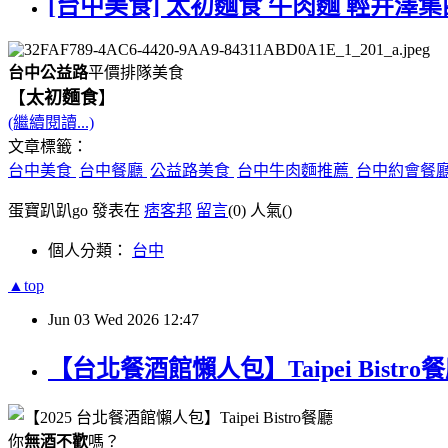
[台中美食] 太初麵食 牛肉麵 輕井澤集
台中公益路
平價排隊美食
【
太初麵食
】
(繼續閱讀...)
文章標籤：
台中美食
台中餐廳
公益路美食
台中牛肉麵推薦
台中約會餐
蛋寶趴趴go 發表在
痞客邦
留言
(0)
人氣(
)
個人分類：
台中
▲top
Jun
03
Wed
2026
12:47
【台北餐酒館懶人包】Taipei Bis
你
無酒不歡
嗎？