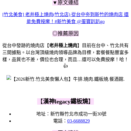
▼原文連結
[竹北美食] 老井極上燒肉(竹北店) 從台中夯到新竹的燒肉店 還
能免費按摩！#新竹美食 @蛋寶趴趴go
◎推薦原因
從台中發跡的燒肉店【
老井極上燒肉
】目前在台中、竹北共有
三間據點。以台灣頂級燒肉領導品牌為目標，套餐餐點豐富多
樣，品質也不差，價位也合理，而且…還可以免費按摩！哈！
👍
【
漢神legacy鐵板燒
】
地址：新竹縣竹北市成功一街30號
電話：
03-6688829