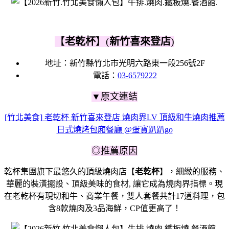
【
老乾杯
】(
新竹喜來登店
)
地址：新竹縣竹北市光明六路東一段256號2F
電話：
03-6579222
▼原文連結
[竹北美食] 老乾杯 新竹喜來登店 燒肉界LV 頂級和牛燒肉推薦
日式燒烤包廂餐廳 @蛋寶趴趴go
◎推薦原因
乾杯集團旗下最悠久的頂級燒肉店【
老乾杯
】，細緻的服務、
華麗的裝潢擺設、頂級美味的食材, 讓它成為燒肉界指標。現
在老乾杯有現切和牛、商業午餐，雙人套餐共計17道料理，包
含8款燒肉及3品海鮮，CP值更高了！