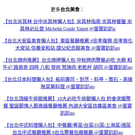
更多
台北美食
：
【台北米其林 台中米其林懶人包】米其林指南 米其林餐盤 米
其林必比登 Michelin Guide Taipei @蛋寶趴趴g
【台北大安區美食懶人包】東區餐廳推薦 #忠孝復興 忠孝敦化
大安站 信義安和站 國父紀念館美食 @蛋寶趴趴go
【台北燒肉推薦】台北燒烤懶人包 中秋烤肉聚餐必吃 大腕 和
牛47 路易奇 四時 八和 發肉 梵燒肉 老乾杯 胡同 @蛋寶趴趴go
【台北日本料理懶人包】板前壽司、割烹、料亭、懷石、高級
無菜單料理 @蛋寶趴趴go
【台北頂級牛排館推薦】10大必吃牛排館懶人包 約會求婚聚
餐 聖誕節情人節高級餐廳推薦 內湖大安區信義區美食 @蛋寶
趴趴go
【台北中式料理懶人包】中餐廳/粵菜/台菜/川菜/上海菜/湘菜
台北中式餐廳推薦 #台北聚餐包廂餐廳 @蛋寶趴趴go