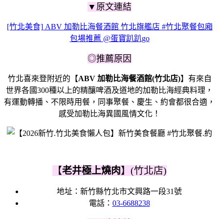
▼原文連結
[竹北美食] ABV 加勒比海餐酒館 竹北旗艦店 #竹北聚餐包廂
包場推薦 @蛋寶趴趴go
◎推薦原因
竹北喜來登附近的【
ABV 加勒比海餐酒館(竹北店)
】有來自
世界各國300種以上的精釀啤酒及道地的加勒比海經典料理，
有運動轉播、不限時用餐，同事聚餐、慶生、約會都很合適，
感受加勒比海異國風情文化！
【
老井極上燒肉
】(竹北店)
地址：新竹縣竹北市文興路一段31號
電話：
03-6688238