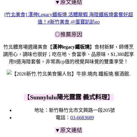
▼原文連結
[竹北美食] 漢神Legacy鐵板燒 活體龍蝦 海陸鐵板燒套餐好超
值！#新竹美食 @蛋寶趴趴go
◎推薦原因
竹北體育場週邊美食【
漢神legacy鐵板燒
】食材新鮮，師傅烹
調用心，調味也很好；吃在地、食當季、品原味，$1,380起享
用9道海陸套餐，非常高cp值的視覺與味覺的雙重享受！
【
Sunnylulu陽光露露 義式料理
】
地址：新竹縣竹北市文興路一段205號
電話：
03-6683689
▼原文連結