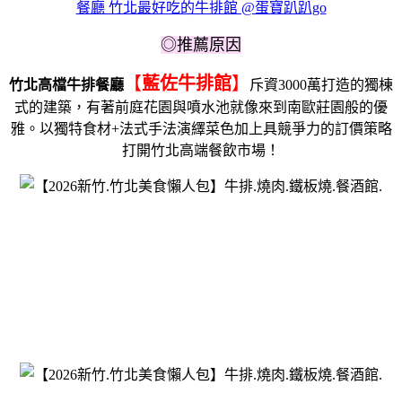
餐廳 竹北最好吃的牛排館 @蛋寶趴趴go
◎推薦原因
【
藍佐牛排館
】
竹北高檔牛排餐廳
斥資3000萬打造的獨棟
式的建築，有著前庭花園與噴水池就像來到南歐莊園般的優
雅。以獨特食材+法式手法演繹菜色加上具競爭力的訂價策略
打開竹北高端餐飲市場！