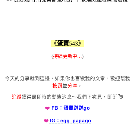
《
蛋寶
543》
(
持續更新中…
)
今天的分享就到這邊，如果你也喜歡我的文章，歡迎幫我
按讚
並
分享
，
追蹤
獲得最即時的動態消息～我們下次見，掰掰 👋
❤️
FB：蛋寶趴趴go
❤️
IG：
egg_papago