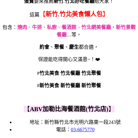
蛋寶
要來推薦
新竹
.
竹北好吃餐廳
給大家！
【
新竹.竹北美食懶人包
】
這篇
包含：
燒肉
、
牛排
、
私廚
、
餐酒館
、
竹北網美餐廳、新竹景觀
餐廳
…等，
約會
、
聚餐
、
慶生
都合適，
保證能吃得開心又滿意~！❤️
#
竹北
美食
竹北
餐廳 竹北聚餐
#
新竹美食 新竹餐廳 新竹聚餐
【
ABV加勒比海餐酒館(竹北店)
】
地址：新竹縣竹北市光明六路東一段243號
電話：
03-6675770