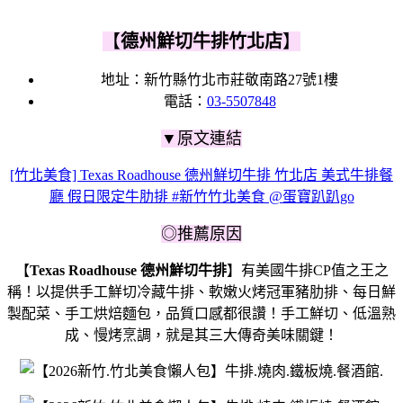
【
德州鮮切牛排竹北店
】
地址：新竹縣竹北市莊敬南路27號1樓
電話：
03-5507848
▼原文連結
[竹北美食] Texas Roadhouse 德州鮮切牛排 竹北店 美式牛排餐
廳 假日限定牛肋排 #新竹竹北美食 @蛋寶趴趴go
◎推薦原因
【
Texas Roadhouse 德州鮮切牛排
】有美國牛排CP值之王之
稱！以提供手工鮮切冷藏牛排、軟嫩火烤冠軍豬肋排、每日鮮
製配菜、手工烘焙麵包，品質口感都很讚！手工鮮切、低溫熟
成、慢烤烹調，就是其三大傳奇美味關鍵！