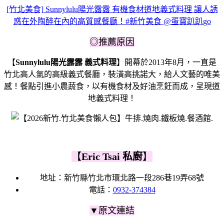
[竹北美食] Sunnylulu陽光露露 有機食材道地義式料理 讓人誘
惑在外陶醉在內的高質感餐廳！#新竹美食 @蛋寶趴趴go
◎推薦原因
【
Sunnylulu陽光露露 義式料理
】開幕於2013年8月，一直是
竹北高人氣的高級義式餐廳，裝潢高挑諾大，給人文藝的唯美
感！餐點引進小農蔬食，以有機食材及好油烹飪而成，呈現道
地義式料理！
【
Eric Tsai 私廚
】
地址：新竹縣竹北市環北路一段286巷19弄68號
電話：
0932-374384
▼原文連結