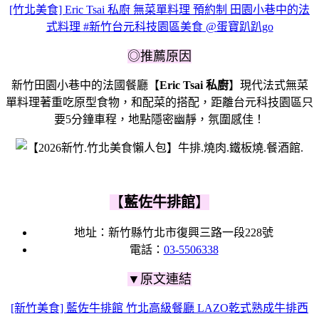
[竹北美食] Eric Tsai 私廚 無菜單料理 預約制 田園小巷中的法
式料理 #新竹台元科技園區美食 @蛋寶趴趴go
◎推薦原因
新竹田園小巷中的法國餐廳【
Eric Tsai 私廚
】現代法式無菜
單料理著重吃原型食物，和配菜的搭配，距離台元科技園區只
要5分鐘車程，地點隱密幽靜，氛圍感佳！
【
藍佐牛排館
】
地址：新竹縣竹北市復興三路一段228號
電話：
03-5506338
▼原文連結
[新竹美食] 藍佐牛排館 竹北高級餐廳 LAZO乾式熟成牛排西