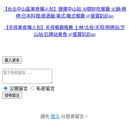
【台北中山區美食懶人包】捷運中山站 30間好吃餐廳 火鍋/燒
烤/日本料理/居酒屋/美式/義式餐廳 @蛋寶趴趴go
【天母美食懶人包】天母餐廳推薦 士林/北投/天母/明德站/芝
山站/石牌站美食 @蛋寶趴趴go
載入更多
公開留言
私密留言
發佈留言
請先
登入
以發表留言。