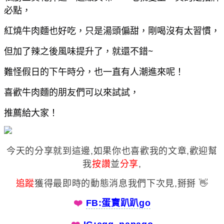
必點，
紅燒牛肉麵也好吃，只是湯頭偏甜，剛喝沒有太習慣，
但加了辣之後風味提升了，就還不錯~
難怪假日的下午時分，也一直有人潮進來呢！
喜歡牛肉麵的朋友們可以來試試，
推薦給大家！
今天的分享就到這邊,如果你也喜歡我的文章,歡迎幫
我
按讚
並
分享
,
追蹤
獲得最即時的動態消息我們下次見,掰掰 👋
❤️️
FB:蛋寶趴趴go