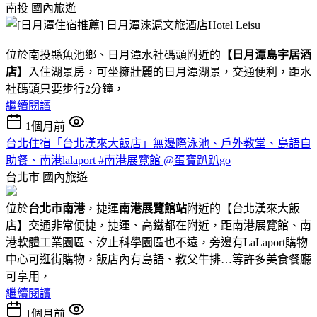
南投
國內旅遊
位於南投縣魚池鄉、日月潭水社碼頭附近的
【日月潭島宇居酒
店】
入住湖景房，可坐擁壯麗的日月潭湖景，交通便利，距水
社碼頭只要步行2分鐘，
繼續閱讀
1個月前
台北住宿「台北漢來大飯店」無邊際泳池、戶外教堂、島語自
助餐、南港lalaport #南港展覽館 @蛋寶趴趴go
台北市
國內旅遊
位於
台北市南港
，捷運
南港展覽館站
附近的【台北漢來大飯
店】交通非常便捷，捷運、高鐵都在附近，距南港展覽館、南
港軟體工業園區、汐止科學園區也不遠，旁邊有LaLaport購物
中心可逛街購物，飯店內有島語、教父牛排…等許多美食餐廳
可享用，
繼續閱讀
1個月前