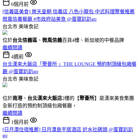
6個月前
[信義區美食] 樂天皇朝 信義店 八色小籠包 中式料理聚餐推薦
微風信義餐廳 #市政府站美食 @蛋寶趴趴go
台北市
美味食記
位於
台北信義區
、
微風信義
百貨4樓、新加坡的中餐品牌
繼續閱讀
4週前
台北漢來大飯店「聚薈所 」THE LOUNGE 預約制頂級包廂餐
廳 @蛋寶趴趴go
台北市
美味食記
位於
南港
、
台北漢來大飯店
2樓的【
聚薈所
】是漢來美食集團
全新打造的預約制頂級包廂餐廳，
繼續閱讀
1個月前
[日月潭住宿推薦] 日月潭島宇居酒店 近水社碼頭 @蛋寶趴趴
go