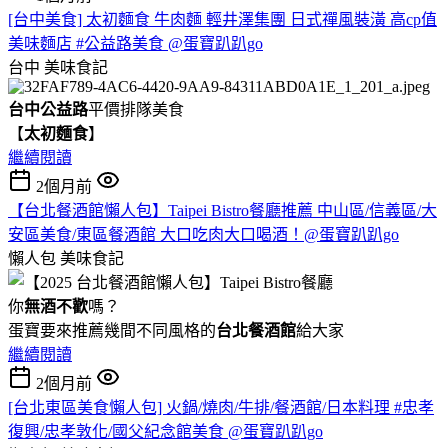
[台中美食] 太初麵食 牛肉麵 輕井澤集團 日式禪風裝潢 高cp值
美味麵店 #公益路美食 @蛋寶趴趴go
台中
美味食記
台中公益路
平價排隊美食
【
太初麵食
】
繼續閱讀
2個月前
【台北餐酒館懶人包】Taipei Bistro餐廳推薦 中山區/信義區/大
安區美食/東區餐酒館 大口吃肉大口喝酒！@蛋寶趴趴go
懶人包
美味食記
你
無酒不歡
嗎？
蛋寶要來推薦幾間不同風格的
台北
餐酒館
給大家
繼續閱讀
2個月前
[台北東區美食懶人包] 火鍋/燒肉/牛排/餐酒館/日本料理 #忠孝
復興/忠孝敦化/國父紀念館美食 @蛋寶趴趴go