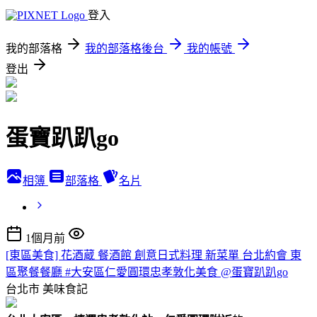
登入
我的部落格
我的部落格後台
我的帳號
登出
蛋寶趴趴go
相簿
部落格
名片
1個月前
[東區美食] 花酒蔵 餐酒館 創意日式料理 新菜單 台北約會 東
區聚餐餐廳 #大安區仁愛圓環忠孝敦化美食 @蛋寶趴趴go
台北市
美味食記