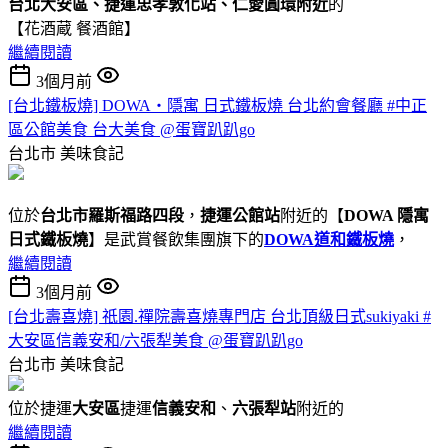
台北大安區、捷運忠孝敦化站、仁愛圓環附近
的
【花酒蔵 餐酒館】
繼續閱讀
3個月前
[台北鐵板燒] DOWA・隱寓 日式鐵板燒 台北約會餐廳 #中正
區公館美食 台大美食 @蛋寶趴趴go
台北市
美味食記
位於
台北市羅斯福路四段
，
捷運公館站
附近的【
DOWA 隱寓
日式鐵板燒
】是武賞餐飲集團旗下的
DOWA道和鐵板燒
，
繼續閱讀
3個月前
[台北壽喜燒] 祇園.禪院壽喜燒專門店 台北頂級日式sukiyaki #
大安區信義安和/六張犁美食 @蛋寶趴趴go
台北市
美味食記
位於捷運
大安區
捷運
信義安和
、
六張犁站
附近的
繼續閱讀