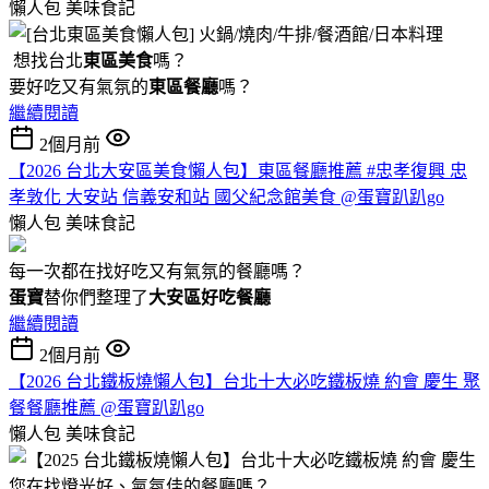
懶人包
美味食記
想找台北
東區美食
嗎？
要好吃又有氣氛的
東區餐廳
嗎？
繼續閱讀
2個月前
【2026 台北大安區美食懶人包】東區餐廳推薦 #忠孝復興 忠
孝敦化 大安站 信義安和站 國父紀念館美食 @蛋寶趴趴go
懶人包
美味食記
每一次都在找好吃又有氣氛的餐廳嗎？
蛋寶
替你們整理了
大安區好吃餐廳
繼續閱讀
2個月前
【2026 台北鐵板燒懶人包】台北十大必吃鐵板燒 約會 慶生 聚
餐餐廳推薦 @蛋寶趴趴go
懶人包
美味食記
您在找燈光好、氣氛佳的餐廳嗎？