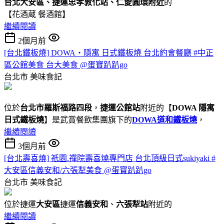
台北大安區、捷運忠孝敦化站、仁愛圓環附近
的
【花酒蔵 餐酒館】
繼續閱讀
2個月前
[台北鐵板燒] DOWA・隱寓 日式鐵板燒 台北約會餐廳 #中正
區公館美食 台大美食 @蛋寶趴趴go
台北市
美味食記
位於
台北市羅斯福路四段
，
捷運公館站
附近的【
DOWA 隱寓
日式鐵板燒
】是武賞餐飲集團旗下的
DOWA道和鐵板燒
，
繼續閱讀
3個月前
[台北壽喜燒] 祇園.禪院壽喜燒專門店 台北頂級日式sukiyaki #
大安區信義安和/六張犁美食 @蛋寶趴趴go
台北市
美味食記
位於捷運
大安區
捷運
信義安和
、
六張犁站
附近的
繼續閱讀