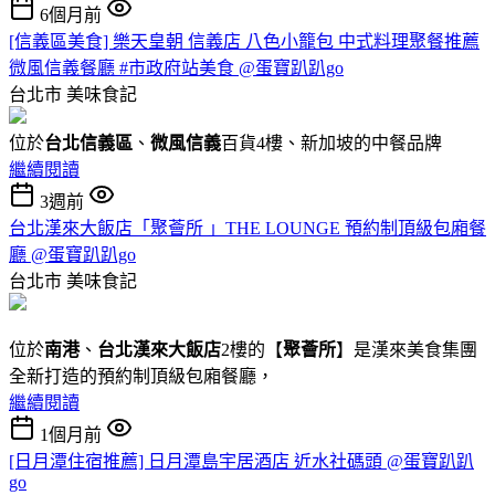
6個月前
[信義區美食] 樂天皇朝 信義店 八色小籠包 中式料理聚餐推薦
微風信義餐廳 #市政府站美食 @蛋寶趴趴go
台北市
美味食記
位於
台北信義區
、
微風信義
百貨4樓、新加坡的中餐品牌
繼續閱讀
3週前
台北漢來大飯店「聚薈所 」THE LOUNGE 預約制頂級包廂餐
廳 @蛋寶趴趴go
台北市
美味食記
位於
南港
、
台北漢來大飯店
2樓的【
聚薈所
】是漢來美食集團
全新打造的預約制頂級包廂餐廳，
繼續閱讀
1個月前
[日月潭住宿推薦] 日月潭島宇居酒店 近水社碼頭 @蛋寶趴趴
go