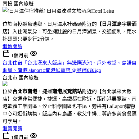
南投
國內旅遊
位於南投縣魚池鄉、日月潭水社碼頭附近的
【日月潭島宇居酒
店】
入住湖景房，可坐擁壯麗的日月潭湖景，交通便利，距水
社碼頭只要步行2分鐘，
繼續閱讀
1個月前
台北住宿「台北漢來大飯店」無邊際泳池、戶外教堂、島語自
助餐、南港lalaport #南港展覽館 @蛋寶趴趴go
台北市
國內旅遊
位於
台北市南港
，捷運
南港展覽館站
附近的【台北漢來大飯
店】交通非常便捷，捷運、高鐵都在附近，距南港展覽館、南
港軟體工業園區、汐止科學園區也不遠，旁邊有LaLaport購物
中心可逛街購物，飯店內有島語、教父牛排…等許多美食餐廳
可享用，
繼續閱讀
1個月前