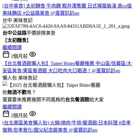
[台中美食] 太初麵食 牛肉麵 輕井澤集團 日式禪風裝潢 高cp值
美味麵店 #公益路美食 @蛋寶趴趴go
台中
美味食記
台中公益路
平價排隊美食
【
太初麵食
】
繼續閱讀
2個月前
【台北餐酒館懶人包】Taipei Bistro餐廳推薦 中山區/信義區/大
安區美食/東區餐酒館 大口吃肉大口喝酒！@蛋寶趴趴go
懶人包
美味食記
你
無酒不歡
嗎？
蛋寶要來推薦幾間不同風格的
台北
餐酒館
給大家
繼續閱讀
2個月前
[台北東區美食懶人包] 火鍋/燒肉/牛排/餐酒館/日本料理 #忠孝
復興/忠孝敦化/國父紀念館美食 @蛋寶趴趴go