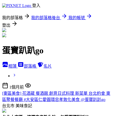
登入
我的部落格
我的部落格後台
我的帳號
登出
蛋寶趴趴go
相簿
部落格
名片
1個月前
[東區美食] 花酒蔵 餐酒館 創意日式料理 新菜單 台北約會 東
區聚餐餐廳 #大安區仁愛圓環忠孝敦化美食 @蛋寶趴趴go
台北市
美味食記