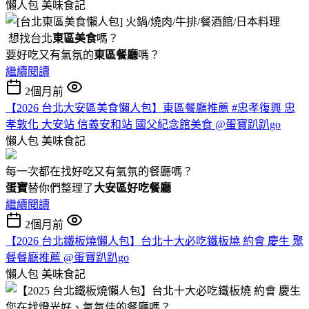
懶人包
美味食記
想找台北
東區美食
嗎？
要好吃又有氣氛的
東區餐廳
嗎？
繼續閱讀
2個月前
【2026 台北大安區美食懶人包】東區餐廳推薦 #忠孝復興 忠
孝敦化 大安站 信義安和站 國父紀念館美食 @蛋寶趴趴go
懶人包
美味食記
每一次都在找好吃又有氣氛的餐廳嗎？
蛋寶
替你們整理了
大安區好吃餐廳
繼續閱讀
2個月前
【2026 台北鐵板燒懶人包】台北十大必吃鐵板燒 約會 慶生 聚
餐餐廳推薦 @蛋寶趴趴go
懶人包
美味食記
您在找燈光好、氣氛佳的餐廳嗎？